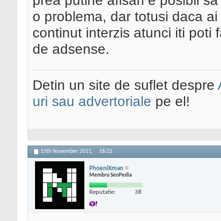
prea putine afisari e posibil sa
o problema, dar totusi daca ai
continut interzis atunci iti poti f
de adsense.
Detin un site de suflet despre
uri sau advertoriale
pe el!
15th November 2011,
16:22
PhoeniXman
Membru SeoPedia
Reputatie:
38