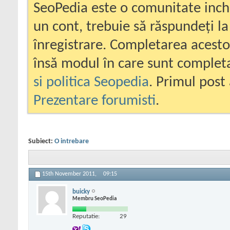
SeoPedia este o comunitate inc
un cont, trebuie să răspundeți la
înregistrare. Completarea acesto
însă modul în care sunt completa
si politica Seopedia
. Primul post 
Prezentare forumisti
.
Subiect:
O intrebare
15th November 2011,
09:15
buicky
Membru SeoPedia
Reputatie:
29