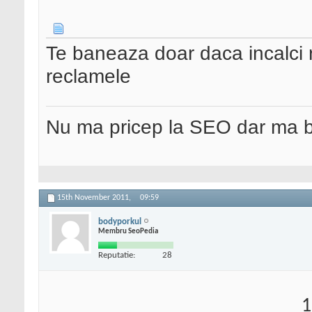
Te baneaza doar daca incalci 
reclamele
Nu ma pricep la SEO dar ma 
15th November 2011,
09:59
bodyporkul
Membru SeoPedia
Reputatie:
28
1