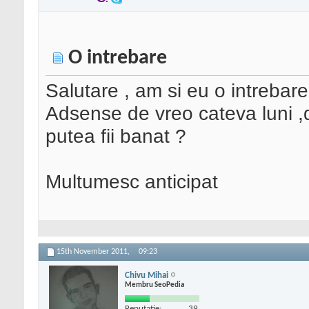
O intrebare
Salutare , am si eu o intrebar
Adsense de vreo cateva luni 
putea fii banat ?
Multumesc anticipat
15th November 2011,
09:23
Chivu Mihai
Membru SeoPedia
Reputatie:
39