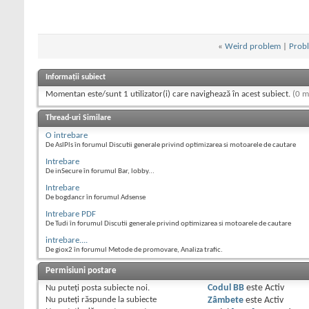
«
Weird problem
|
Probl
Informații subiect
Momentan este/sunt 1 utilizator(i) care navighează în acest subiect.
(0 m
Thread-uri Similare
O intrebare
De AslPls în forumul Discutii generale privind optimizarea si motoarele de cautare
Intrebare
De inSecure în forumul Bar, lobby...
Intrebare
De bogdancr în forumul Adsense
Intrebare PDF
De Tudi în forumul Discutii generale privind optimizarea si motoarele de cautare
intrebare....
De giox2 în forumul Metode de promovare, Analiza trafic.
Permisiuni postare
Nu puteţi
posta subiecte noi.
Codul BB
este
Activ
Nu puteţi
răspunde la subiecte
Zâmbete
este
Activ