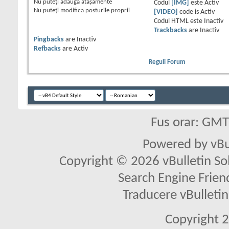
Nu puteţi
adăuga ataşamente
Codul
[IMG]
este
Activ
Nu puteţi
modifica posturile proprii
[VIDEO]
code is
Activ
Codul HTML este
Inactiv
Trackbacks
are
Inactiv
Pingbacks
are
Inactiv
Refbacks
are
Activ
Reguli Forum
Fus orar: GM
Powered by vBu
Copyright © 2026 vBulletin Solu
Search Engine Frien
Traducere vBullet
Copyright 