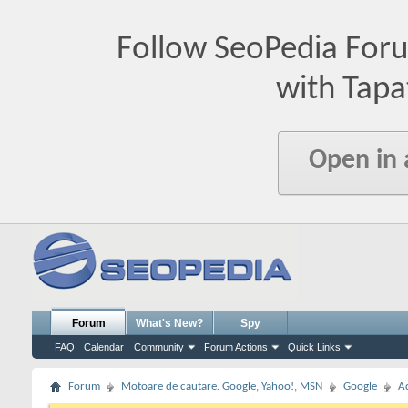
Follow SeoPedia For
with Tapa
Open in
Forum
What's New?
Spy
FAQ
Calendar
Community
Forum Actions
Quick Links
Forum
Motoare de cautare. Google, Yahoo!, MSN
Google
A