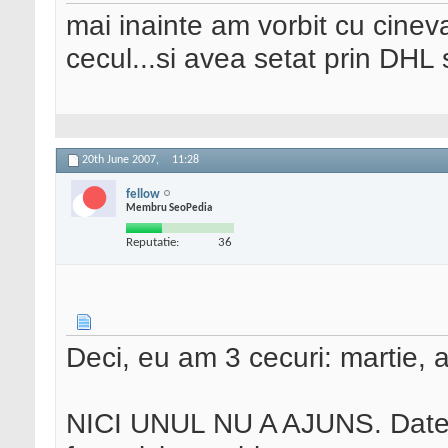
mai inainte am vorbit cu cineva 
cecul...si avea setat prin DHL 
20th June 2007,
11:28
fellow
Membru SeoPedia
Reputatie:
36
Deci, eu am 3 cecuri: martie, ap
NICI UNUL NU A AJUNS. Datele 