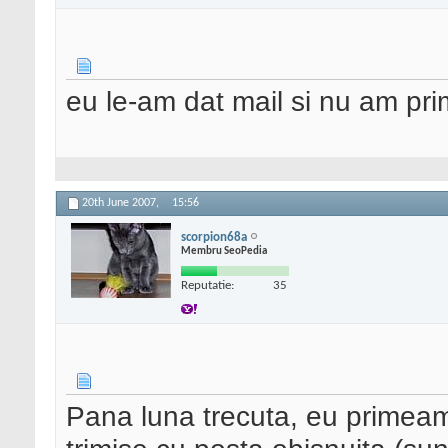
eu le-am dat mail si nu am prim
20th June 2007,
15:56
scorpion68a
Membru SeoPedia
Reputatie:
35
Pana luna trecuta, eu primeam 