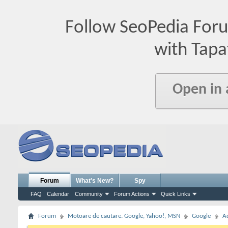
Follow SeoPedia For
with Tapa
Open in
Forum
What's New?
Spy
FAQ
Calendar
Community
Forum Actions
Quick Links
Forum
Motoare de cautare. Google, Yahoo!, MSN
Google
A