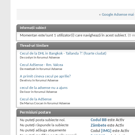
«
Google Adsense mai e
Informații subiect
Momentan este/sunt 1 utilizator(i) care navighează în acest subiect.
(0 m
Thread-uri Similare
Cecul de la DHL in Bangkok - Tailanda ?! (foarte ciudat)
De costyn în forumul Adsense
Cecul AdSense - Rm. Valcea
De meetzah în forumul Adsense
A primit cineva cecul pe aprilie?
De eliviu în forumul Adsense
cecul de la adsense nu a ajuns
De lixor în forumul Adsense
Cecul de la AdSense
De Marius Ciocan în forumul Adsense
Permisiuni postare
Nu puteţi
posta subiecte noi.
Codul BB
este
Activ
Nu puteţi
răspunde la subiecte
Zâmbete
este
Activ
Nu puteţi
adăuga ataşamente
Codul
[IMG]
este
Activ