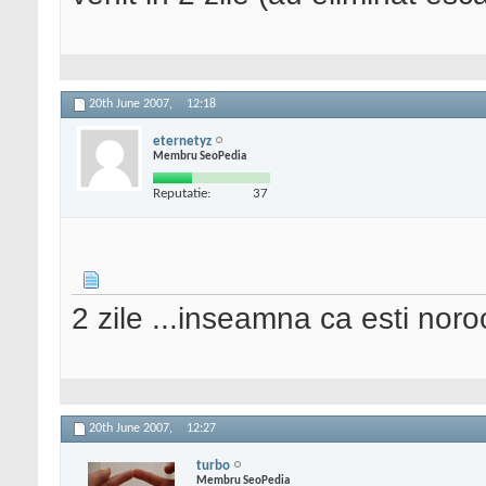
20th June 2007,
12:18
eternetyz
Membru SeoPedia
Reputatie:
37
2 zile ...inseamna ca esti noro
20th June 2007,
12:27
turbo
Membru SeoPedia