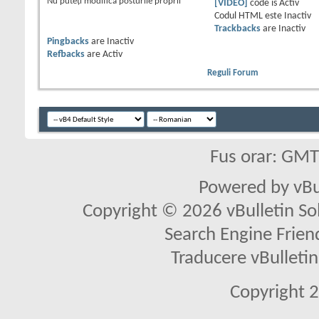
Nu puteţi
modifica posturile proprii
[VIDEO]
code is
Activ
Codul HTML este
Inactiv
Trackbacks
are
Inactiv
Pingbacks
are
Inactiv
Refbacks
are
Activ
Reguli Forum
Fus orar: GM
Powered by vBu
Copyright © 2026 vBulletin Solu
Search Engine Frien
Traducere vBullet
Copyright 