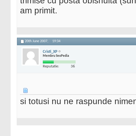
trimise cu posta obisnuita (sun
am primit.
20th June 2007,
19:34
Cristi_XP
Membru SeoPedia
Reputatie:
36
si totusi nu ne raspunde nimen