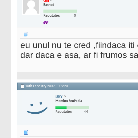
Gin
Banned
Reputatie:
0
eu unul nu te cred ,fiindaca iti
dar daca e asa, ar fi frumos s
10th February 2009,
09:20
iSKY
Membru SeoPedia
Reputatie:
44