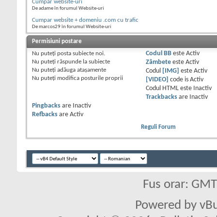
Cumpar website-uri
De adame în forumul Website-uri
Cumpar website + domeniu .com cu trafic
De marcos29 în forumul Website-uri
Permisiuni postare
Nu puteţi
posta subiecte noi.
Codul BB
este
Activ
Nu puteţi
răspunde la subiecte
Zâmbete
este
Activ
Nu puteţi
adăuga ataşamente
Codul
[IMG]
este
Activ
Nu puteţi
modifica posturile proprii
[VIDEO]
code is
Activ
Codul HTML este
Inactiv
Trackbacks
are
Inactiv
Pingbacks
are
Inactiv
Refbacks
are
Activ
Reguli Forum
Fus orar: GM
Powered by vBu