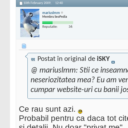
10th February 2009,
12:40
mariuslmm
Membru SeoPedia
Reputatie:
36
Postat în original de
iSKY
@ mariuslmm: Stii ce inseamna
neseriozitatea mea? Eu am venit
cumpar website-uri cu banii jo
Ce rau sunt azi.
Probabil pentru ca daca tot cit
si detalii. Nu doar "privat me".