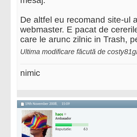
mesaj.
De altfel eu recomand site-ul ag
webmaster. E pacat de cereril
care le arunc zilnic in Trash, 
Ultima modificare făcută de costy81
nimic
19th November 2008,
15:09
haos
Ambasador
Reputatie:
63