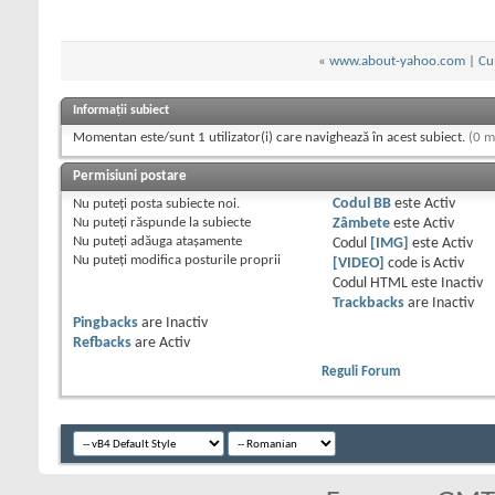
«
www.about-yahoo.com
|
Cu
Informații subiect
Momentan este/sunt 1 utilizator(i) care navighează în acest subiect.
(0 m
Permisiuni postare
Nu puteţi
posta subiecte noi.
Codul BB
este
Activ
Nu puteţi
răspunde la subiecte
Zâmbete
este
Activ
Nu puteţi
adăuga ataşamente
Codul
[IMG]
este
Activ
Nu puteţi
modifica posturile proprii
[VIDEO]
code is
Activ
Codul HTML este
Inactiv
Trackbacks
are
Inactiv
Pingbacks
are
Inactiv
Refbacks
are
Activ
Reguli Forum