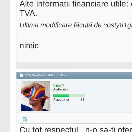
Alte informatii financiare utile:
TVA.
Ultima modificare făcută de costy81g
nimic
19th November 2008,
13:26
haos
Ambasador
Reputatie:
63
Cu tot respectul.. n-o sa-ti of