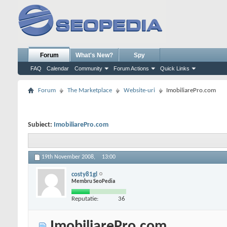
Forum
What's New?
Spy
FAQ
Calendar
Community
Forum Actions
Quick Links
Forum
The Marketplace
Website-uri
ImobiliarePro.com
Subiect:
ImobiliarePro.com
19th November 2008,
13:00
costy81gl
Membru SeoPedia
Reputatie:
36
ImobiliarePro.com