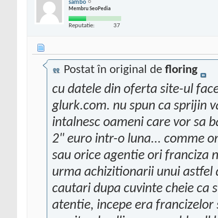
sambo
Membru SeoPedia
Reputatie:
37
Postat în original de
floring
cu datele din oferta site-ul fa
glurk.com. nu spun ca sprijin v
intalnesc oameni care vor sa b
2" euro intr-o luna... comme on!
sau orice agentie ori franciza 
urma achizitionarii unui astfel d
cautari dupa cuvinte cheie ca s
atentie, incepe era francizelor 