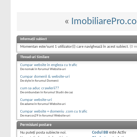
«
ImobiliarePro.c
Informații subiect
Momentan este/sunt 1 utilizator(i) care navighează în acest subiect.
(0 m
Thread-uri Similare
Cumpar website in engleza cu trafic
De nomak în forumul Website-uri
Cumpar domenii & website-uri
De style în forumul Domenii
cum sa aduc crawlerii??
De ombundan în forumul Studii de caz
Cumpar website-uri
De adame în forumul Website-uri
Cumpar website + domeniu .com cu trafic
De marcos29 în forumul Website-uri
Permisiuni postare
Nu puteţi
posta subiecte noi.
Codul BB
este
Activ