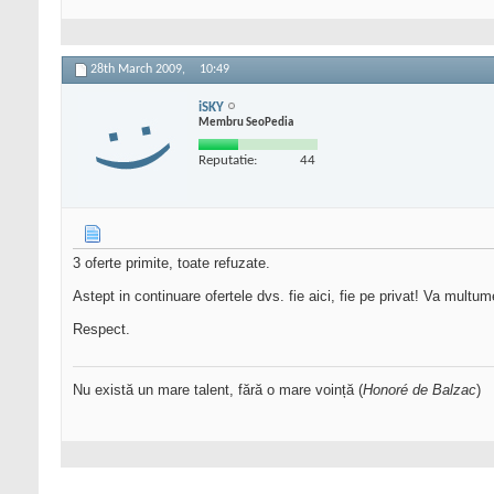
28th March 2009,
10:49
iSKY
Membru SeoPedia
Reputatie:
44
3 oferte primite, toate refuzate.
Astept in continuare ofertele dvs. fie aici, fie pe privat! Va multum
Respect.
Nu există un mare talent, fără o mare voință (
Honoré de Balzac
)