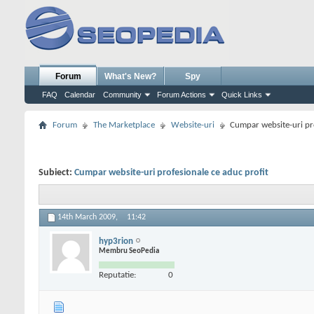
Forum
What's New?
Spy
FAQ
Calendar
Community
Forum Actions
Quick Links
Forum
The Marketplace
Website-uri
Cumpar website-uri pro
Subiect:
Cumpar website-uri profesionale ce aduc profit
14th March 2009,
11:42
hyp3rion
Membru SeoPedia
Reputatie:
0