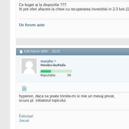
Ce buget ai la dispozitie ???
Iti pot oferi afacere la cheie cu recuperarea investitiei in 2-3 luni.
Un forum auto
15th March 2009,
02:31
murphy
Membru SeoPedia
Reputatie:
36
hyperion, daca se poate trimite-mi si mie un mesaj privat,
scuze pt. initiatorul topicului
Felicitari
Jocuri