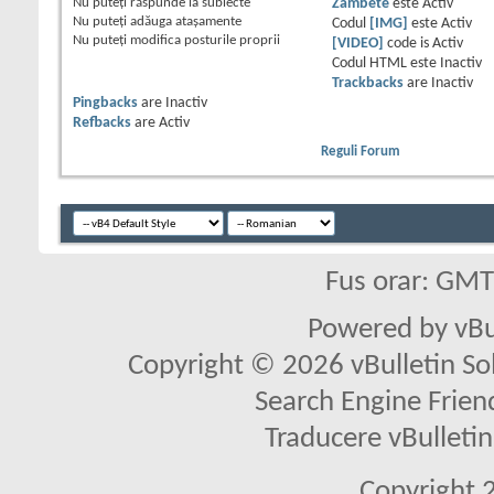
Nu puteţi
răspunde la subiecte
Zâmbete
este
Activ
Nu puteţi
adăuga ataşamente
Codul
[IMG]
este
Activ
Nu puteţi
modifica posturile proprii
[VIDEO]
code is
Activ
Codul HTML este
Inactiv
Trackbacks
are
Inactiv
Pingbacks
are
Inactiv
Refbacks
are
Activ
Reguli Forum
Fus orar: GM
Powered by vBu
Copyright © 2026 vBulletin Solu
Search Engine Frien
Traducere vBullet
Copyright