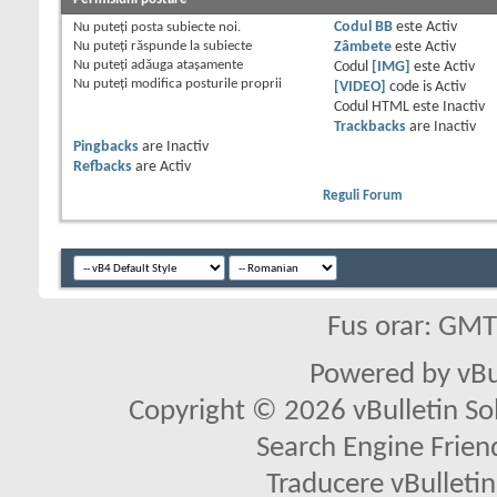
Nu puteţi
posta subiecte noi.
Codul BB
este
Activ
Nu puteţi
răspunde la subiecte
Zâmbete
este
Activ
Nu puteţi
adăuga ataşamente
Codul
[IMG]
este
Activ
Nu puteţi
modifica posturile proprii
[VIDEO]
code is
Activ
Codul HTML este
Inactiv
Trackbacks
are
Inactiv
Pingbacks
are
Inactiv
Refbacks
are
Activ
Reguli Forum
Fus orar: GM
Powered by vBu
Copyright © 2026 vBulletin Solu
Search Engine Frien
Traducere vBullet