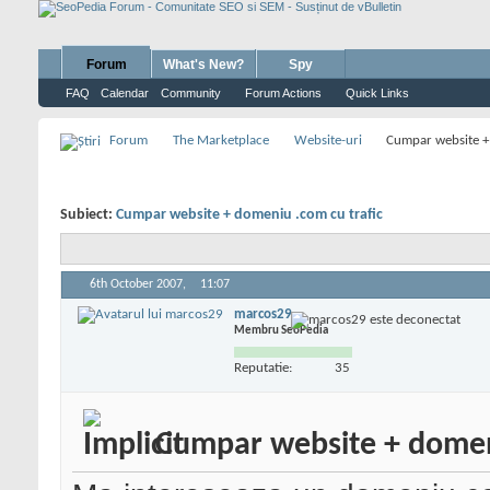
Forum
What's New?
Spy
FAQ
Calendar
Community
Forum Actions
Quick Links
Forum
The Marketplace
Website-uri
Cumpar website +
Subiect:
Cumpar website + domeniu .com cu trafic
6th October 2007,
11:07
marcos29
Membru SeoPedia
Reputatie:
35
Cumpar website + domeni