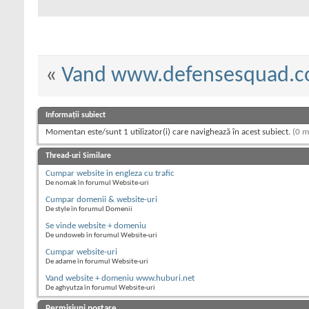
«
Vand www.defensesquad.
Informații subiect
Momentan este/sunt 1 utilizator(i) care navighează în acest subiect.
(0 m
Thread-uri Similare
Cumpar website in engleza cu trafic
De nomak în forumul Website-uri
Cumpar domenii & website-uri
De style în forumul Domenii
Se vinde website + domeniu
De undoweb în forumul Website-uri
Cumpar website-uri
De adame în forumul Website-uri
Vand website + domeniu www.huburi.net
De aghyutza în forumul Website-uri
Permisiuni postare