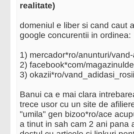
realitate)
domeniul e liber si cand caut 
google concurentii in ordinea:
1) mercador*ro/anunturi/vand-a
2) facebook*com/magazinulde
3) okazii*ro/vand_adidasi_rosi
Banui ca e mai clara intrebare
trece usor cu un site de afilie
"umila" gen bizoo*ro/ace acupun
a tinut in sah cam 2 ani pana
destul cu articole si linkuri pe