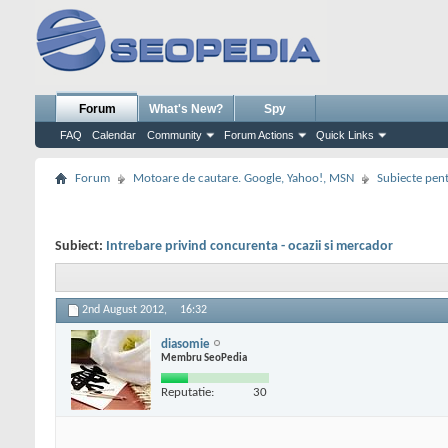
Forum
What's New?
Spy
FAQ
Calendar
Community
Forum Actions
Quick Links
Forum
Motoare de cautare. Google, Yahoo!, MSN
Subiecte pent
Subiect:
Intrebare privind concurenta - ocazii si mercador
2nd August 2012,
16:32
diasomie
Membru SeoPedia
Reputatie:
30