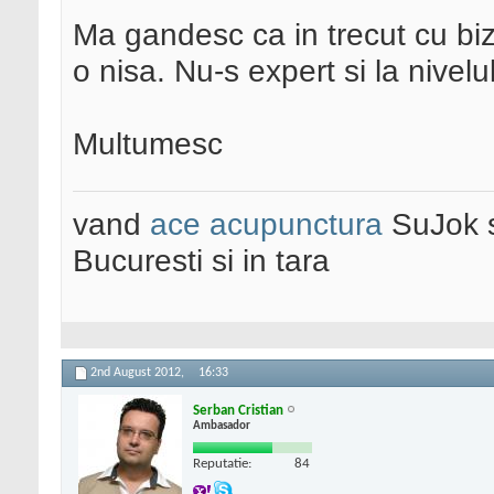
Ma gandesc ca in trecut cu bi
o nisa. Nu-s expert si la nive
Multumesc
vand
ace acupunctura
SuJok 
Bucuresti si in tara
2nd August 2012,
16:33
Serban Cristian
Ambasador
Reputatie:
84