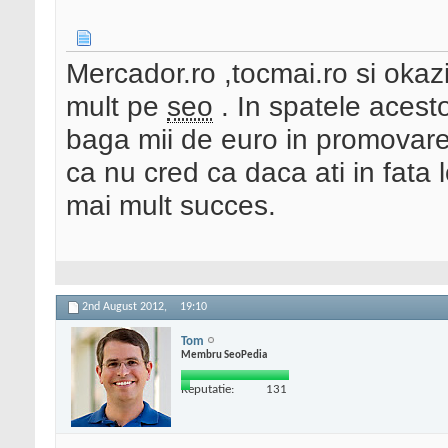
Mercador.ro ,tocmai.ro si okaz
mult pe
seo
. In spatele acesto
baga mii de euro in promovare 
ca nu cred ca daca ati in fata
mai mult succes.
2nd August 2012,
19:10
Tom
Membru SeoPedia
Reputatie:
131