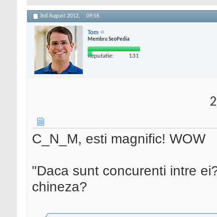
3rd August 2012,
09:56
Tom
Membru SeoPedia
Reputatie:
131
2
C_N_M, esti magnific! WOW
"Daca sunt concurenti intre ei
chineza?