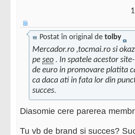
1
Postat în original de
tolby
Mercador.ro ,tocmai.ro si okaz
pe
seo
. In spatele acestor sit
de euro in promovare platita c
ca daca ati in fata lor din pun
succes.
Diasomie cere parerea membrilor
Tu vb de brand si succes? Suc