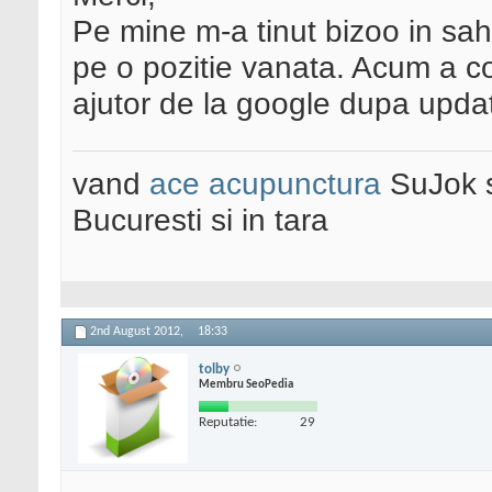
Pe mine m-a tinut bizoo in sa
pe o pozitie vanata. Acum a cob
ajutor de la google dupa updat
vand
ace acupunctura
SuJok 
Bucuresti si in tara
2nd August 2012,
18:33
tolby
Membru SeoPedia
Reputatie:
29