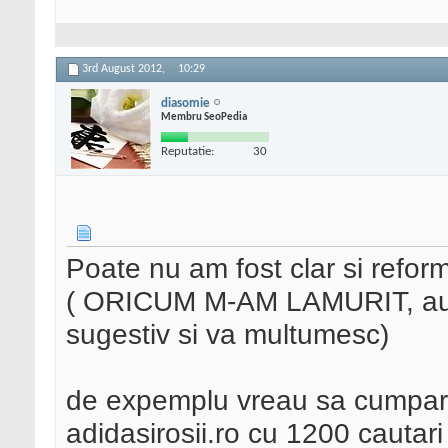
3rd August 2012,
10:29
diasomie
Membru SeoPedia
Reputatie:
30
Poate nu am fost clar si reform
( ORICUM M-AM LAMURIT, au f
sugestiv si va multumesc)
de expemplu vreau sa cumpar
adidasirosii.ro cu 1200 cautar