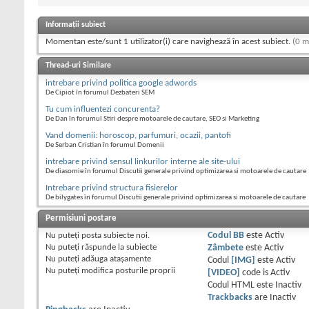
Informații subiect
Momentan este/sunt 1 utilizator(i) care navighează în acest subiect.
(0 m
Thread-uri Similare
intrebare privind politica google adwords
De Cipiot în forumul Dezbateri SEM
Tu cum influentezi concurenta?
De Dan în forumul Stiri despre motoarele de cautare, SEO si Marketing
Vand domenii: horoscop, parfumuri, ocazii, pantofi
De Serban Cristian în forumul Domenii
intrebare privind sensul linkurilor interne ale site-ului
De diasomie în forumul Discutii generale privind optimizarea si motoarele de cautare
Intrebare privind structura fisierelor
De bilygates în forumul Discutii generale privind optimizarea si motoarele de cautare
Permisiuni postare
Nu puteţi
posta subiecte noi.
Codul BB
este
Activ
Nu puteţi
răspunde la subiecte
Zâmbete
este
Activ
Nu puteţi
adăuga ataşamente
Codul
[IMG]
este
Activ
Nu puteţi
modifica posturile proprii
[VIDEO]
code is
Activ
Codul HTML este
Inactiv
Trackbacks
are
Inactiv