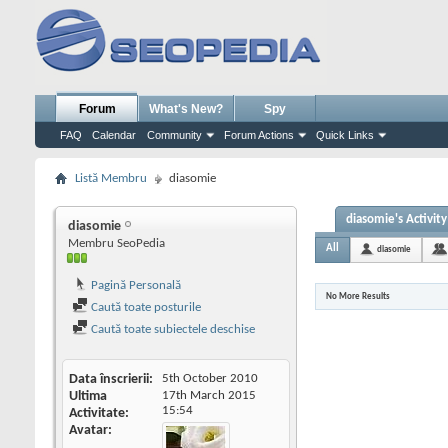
Forum
What's New?
Spy
FAQ
Calendar
Community
Forum Actions
Quick Links
Listă Membru
diasomie
diasomie's Activity
diasomie
Membru SeoPedia
All
diasomie
Pagină Personală
No More Results
Caută toate posturile
Caută toate subiectele deschise
Data înscrierii
5th October 2010
Ultima
17th March 2015
15:54
Activitate
Avatar