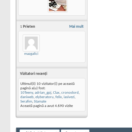
1
Prieten
Mai mult
mazgalici
Vizitatori recenţi
Ultimul(ii) 10 vizitator(i) pe această
pagină a(u) fost:
10Teeny
,
adrian_gpj
,
Clax
,
cronoslord
,
daniweb
,
elyberatoru
,
felix
,
iasivezi
,
Serafim
,
Stamate
Această pagină a avut
4.690
vizite