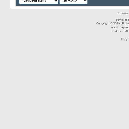
Fus ora
Powered b
Copyright © 2026 vBulleti
Search Engine
Traducere vB
Copyr