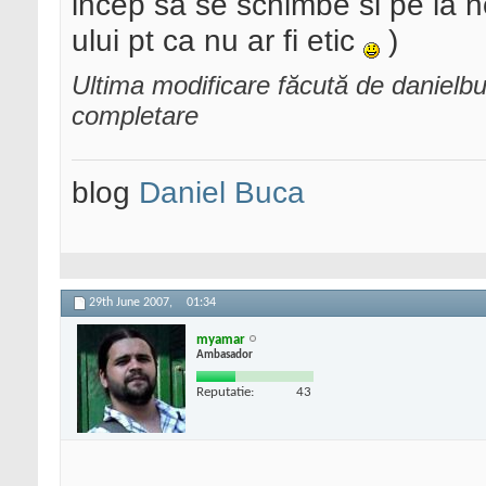
incep sa se schimbe si pe la n
ului pt ca nu ar fi etic
)
Ultima modificare făcută de danielb
completare
blog
Daniel Buca
29th June 2007,
01:34
myamar
Ambasador
Reputatie:
43