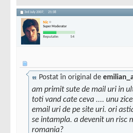
3rd July 2007,
21:38
Nic
Super Moderator
Reputatie:
54
Postat în original de
emilian_
am primit sute de mail uri in u
toti vand cate ceva .... unu zi
email uri de pe site uri. ori as
se intampla. a devenit un risc m
romania?