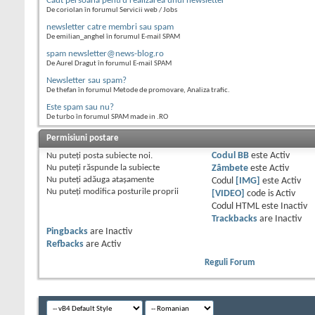
Caut persoana pentru realizarea unui newsletter
De coriolan în forumul Servicii web / Jobs
newsletter catre membri sau spam
De emilian_anghel în forumul E-mail SPAM
spam newsletter@news-blog.ro
De Aurel Dragut în forumul E-mail SPAM
Newsletter sau spam?
De thefan în forumul Metode de promovare, Analiza trafic.
Este spam sau nu?
De turbo în forumul SPAM made in .RO
Permisiuni postare
Nu puteţi
posta subiecte noi.
Codul BB
este
Activ
Nu puteţi
răspunde la subiecte
Zâmbete
este
Activ
Nu puteţi
adăuga ataşamente
Codul
[IMG]
este
Activ
Nu puteţi
modifica posturile proprii
[VIDEO]
code is
Activ
Codul HTML este
Inactiv
Trackbacks
are
Inactiv
Pingbacks
are
Inactiv
Refbacks
are
Activ
Reguli Forum