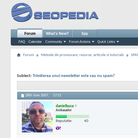
Forum
What's New?
Spy
FAQ
Calendar
Community
Forum Actions
Quick Links
Forum
Metode de promovare, resurse, articole si tutoriale
SPA
Subiect:
Trimiterea unui newsletter este sau nu spam?
28th June 2007,
17:21
danielbuca
Ambasador
Reputatie:
40