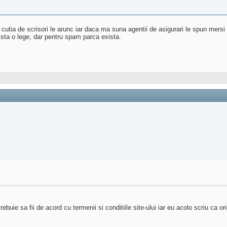
tia de scrisori le arunc iar daca ma suna agentii de asigurari le spun mersi 
ista o lege, dar pentru spam parca exista.
rebuie sa fii de acord cu termenii si conditiile site-ului iar eu acolo scriu ca o