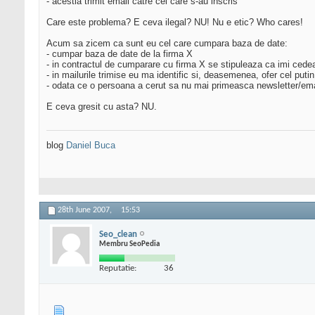
- acestia trimit email catre cei care s-au inscris
Care este problema? E ceva ilegal? NU! Nu e etic? Who cares!
Acum sa zicem ca sunt eu cel care cumpara baza de date:
- cumpar baza de date de la firma X
- in contractul de cumparare cu firma X se stipuleaza ca imi cedea
- in mailurile trimise eu ma identific si, deasemenea, ofer cel pu
- odata ce o persoana a cerut sa nu mai primeasca newsletter/email
E ceva gresit cu asta? NU.
blog
Daniel Buca
28th June 2007,
15:53
Seo_clean
Membru SeoPedia
Reputatie:
36