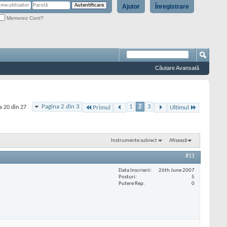
Ajutor
Înregistrare
Memorez Cont?
Căutare Avansată
Pagina 2 din 3
1
2
3
a 20 din 27
Primul
Ultimul
Instrumente subiect
Afișează
#11
Data înscrierii
26th June 2007
Posturi
5
Putere Rep
0