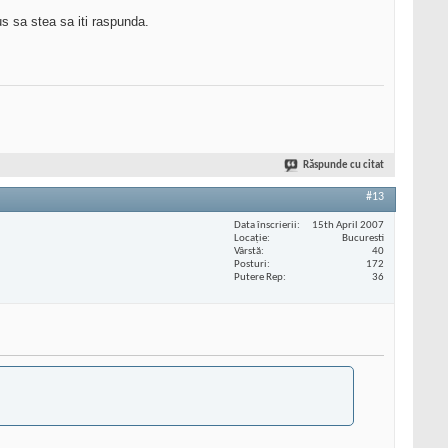
us sa stea sa iti raspunda.
Răspunde cu citat
#13
Data înscrierii
15th April 2007
Locaţie
Bucuresti
Vârstă
40
Posturi
172
Putere Rep
36