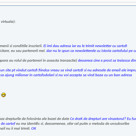
virtuala):
enii si conditiile inscrierii.
Ei imi dau adresa iar eu le trimit newsletter cu cartofi
icitare, eu sau partenerii mei.
dar nu le spun ca newsletterele cu istoria cartofului pe c
para au rolul de parteneri in aceasta tranzactie)
deoarece cine e prost sa traiasca din
un site pt vindut cartofi fiindca vreau sa vind cartofi si nu adresele de email ale im
a sa ajung milionar in cartofodolari si nu voi accepta sa vind baza cu un ban adresa
s
aza drepturile de folosinta ale bazei de date
Ce draK de drepturi are vinzatorul? Eu fur
a de cartof
eu ma identific si, deasemenea, ofer cel putin o metoda de unsubscribe
il nu ii mai trimit.
OK