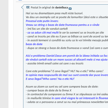
Postat în original de
danielbuca
Hai sa nu dramatizam prea mult niste lucruri.
Va dau un exemplu cat se poate de lamuritor (desi este o situatie 
Procesul este putin invers:
Vreau sa string o baza de date frumoasa pentru a o vinde
- imi fac un site de vandut cartofi
-
ca sa adun citi mai multi
le cer la oameni sa se inscrie pe site
- cand se inscriu pe site eu ii pun sa bifeze ca sunt de acord cu term
- in acesti termeni si conditii eu scriu ca le voi trimite mesaje publ
baza de date
- dupa ce strang o baza de date frumoasa o vand (cei care o cum
Aici e problema Daniel.Daca am pornit de la ideea initiala ca fac 
de vindut cartofi este un mare succes al afacerii mele si ma ajut
- acestia trimit email catre cei care s-au inscris
Care este problema? E ceva ilegal? NU! Nu e etic? Who cares!
In opinia mea raspusurile de mai sus sunt corecte dar puse inver
E ceva ilegal?Who cares! Nu e etic NU!
Acum sa zicem ca sunt eu cel care cumpara baza de date:
- cumpar baza de date de la firma X
- in contractul de cumparare cu firma X se stipuleaza ca imi cede
- in mailurile trimise
in care vind viagra la cei interesati in floare
- odata ce o persoana a cerut sa nu mai primeasca newsletter/ema