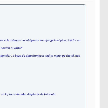
are ei le asteapta cu infrigurare vor ajunge la ei pina cind fac eu
 povesti cu cartofi.
prudentilor , o baza de date frumoasa (adica mare) pe site-ul meu
 un laptop si-ti cedez drepturile de folosinta.