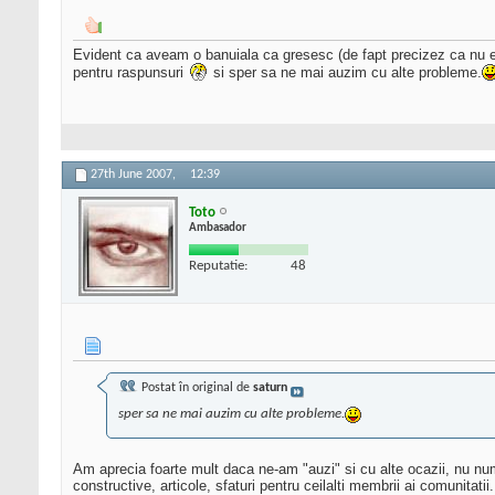
Evident ca aveam o banuiala ca gresesc (de fapt precizez ca nu eu
pentru raspunsuri
si sper sa ne mai auzim cu alte probleme.
27th June 2007,
12:39
Toto
Ambasador
Reputatie:
48
Postat în original de
saturn
sper sa ne mai auzim cu alte probleme.
Am aprecia foarte mult daca ne-am "auzi" si cu alte ocazii, nu numa
constructive, articole, sfaturi pentru ceilalti membrii ai comunitatii.