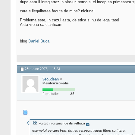
dupa asta ii inregistrez in site-uri porno si ei incep sa primeasca 
care e ilegalitatea facuta de mine? niciuna!
Problema este, in cazul asta, de etica si nu de legalitate!
Asta vreau sa clarificam.
blog
Daniel Buca
28th June 2007,
16:23
Seo_clean
Membru SeoPedia
Reputatie:
36
Postat în original de
danielbuca
exemplul pe care l-am dat eu respecta legea litera cu litera.