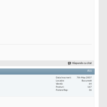
Răspunde cu citat
#15
Data înscrierii
7th May 2007
Locaţie
Bucuresti
Vârstă
64
Posturi
167
Putere Rep
36