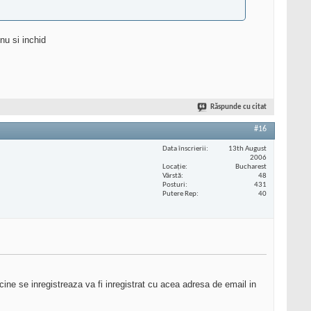
nu si inchid
Răspunde cu citat
#16
Data înscrierii
13th August
2006
Locaţie
Bucharest
Vârstă
48
Posturi
431
Putere Rep
40
ricine se inregistreaza va fi inregistrat cu acea adresa de email in