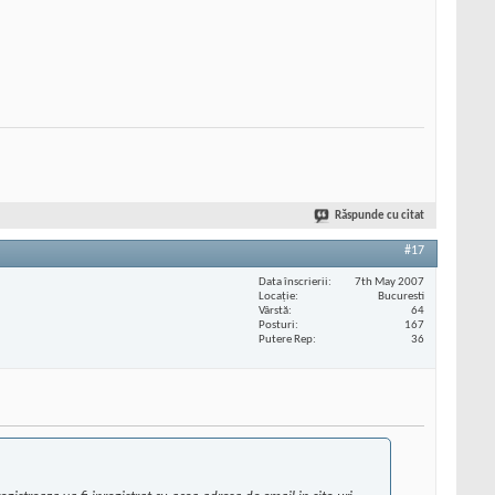
Răspunde cu citat
#17
Data înscrierii
7th May 2007
Locaţie
Bucuresti
Vârstă
64
Posturi
167
Putere Rep
36