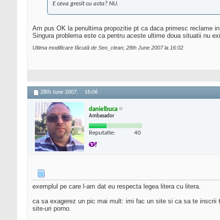
E ceva gresit cu asta? NU.
Am pus OK la penultima propozitie pt ca daca primesc reclame in cu
Singura problema este ca pentru aceste ultime doua situatii nu ex
Ultima modificare făcută de Seo_clean; 28th June 2007 la
16:02
.
28th June 2007,
16:06
danielbuca
Ambasador
Reputatie:
40
exemplul pe care l-am dat eu respecta legea litera cu litera.
ca sa exagerez un pic mai mult: imi fac un site si ca sa te inscrii t
site-uri porno.