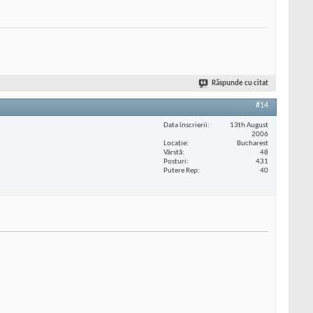
Răspunde cu citat
#14
Data înscrierii
13th August
2006
Locaţie
Bucharest
Vârstă
48
Posturi
431
Putere Rep
40