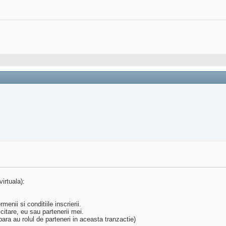
irtuala):
enii si conditiile inscrierii.
icitare, eu sau partenerii mei.
ra au rolul de parteneri in aceasta tranzactie)