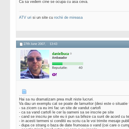
Ca sa vedem cine se ocupa cu asa ceva.
ATV uri
si un site cu
rochii de mireasa
27th June 2007,
13:43
danielbuca
Ambasador
Reputatie:
40
Hai sa nu dramatizam prea mult niste lucruri.
Va dau un exemplu cat se poate de lamuritor (desi este o situatie v
- sa zicem ca eu imi fac un site de vandut cartofi
- ca sa vand cartofi le cer la oameni sa se inscrie pe site
- cand se inscriu pe site eu ii pun sa bifeze ca sunt de acord cu term
- in acesti termeni si conditii eu scriu ca le voi trimite mesaje publ
- dupa ce strang o baza de date frumoasa o vand (cei care o cumpa