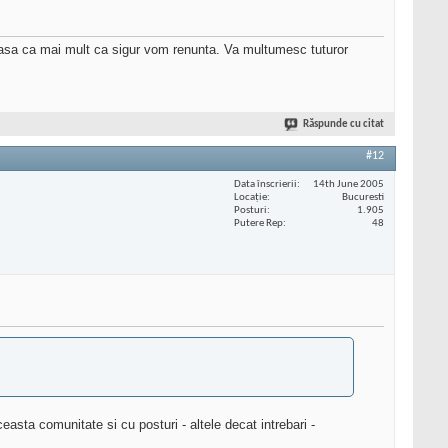
t asa ca mai mult ca sigur vom renunta. Va multumesc tuturor
Răspunde cu citat
#12
Data înscrierii
14th June 2005
Locaţie
Bucuresti
Posturi
1.905
Putere Rep
48
asta comunitate si cu posturi - altele decat intrebari -