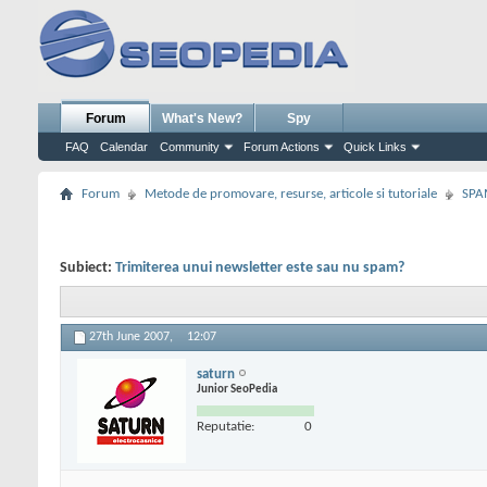
Forum
What's New?
Spy
FAQ
Calendar
Community
Forum Actions
Quick Links
Forum
Metode de promovare, resurse, articole si tutoriale
SPA
Subiect:
Trimiterea unui newsletter este sau nu spam?
27th June 2007,
12:07
saturn
Junior SeoPedia
Reputatie:
0