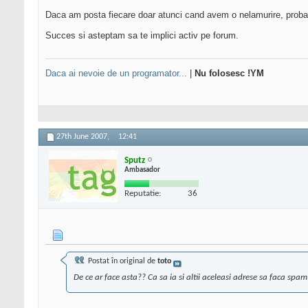
Daca am posta fiecare doar atunci cand avem o nelamurire, probabil 
Succes si asteptam sa te implici activ pe forum.
Daca ai nevoie de un programator...
|
Nu folosesc !YM
27th June 2007,
12:41
Sputz
Ambasador
Reputatie:
36
Postat în original de
toto
De ce ar face asta?? Ca sa ia si altii aceleasi adrese sa faca spa