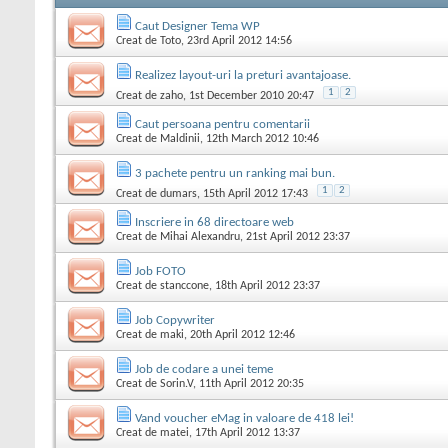
Caut Designer Tema WP
Creat de
Toto
, 23rd April 2012 14:56
Realizez layout-uri la preturi avantajoase.
1
2
Creat de
zaho
, 1st December 2010 20:47
Caut persoana pentru comentarii
Creat de
Maldinii
, 12th March 2012 10:46
3 pachete pentru un ranking mai bun.
1
2
Creat de
dumars
, 15th April 2012 17:43
Inscriere in 68 directoare web
Creat de
Mihai Alexandru
, 21st April 2012 23:37
Job FOTO
Creat de
stanccone
, 18th April 2012 23:37
Job Copywriter
Creat de
maki
, 20th April 2012 12:46
Job de codare a unei teme
Creat de
Sorin.V
, 11th April 2012 20:35
Vand voucher eMag in valoare de 418 lei!
Creat de
matei
, 17th April 2012 13:37