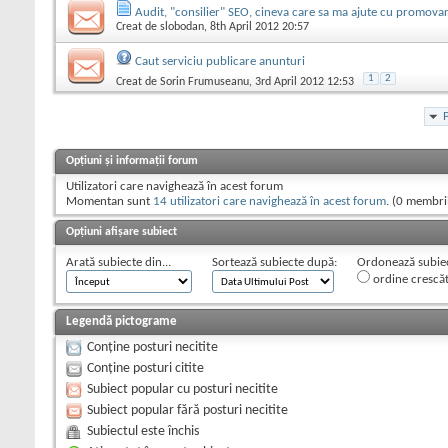
Audit, "consilier" SEO, cineva care sa ma ajute cu promovare
Creat de
slobodan
, 8th April 2012 20:57
Caut serviciu publicare anunturi
1
2
Creat de
Sorin Frumuseanu
, 3rd April 2012 12:53
Opțiuni și informații forum
Utilizatori care navighează în acest forum
Momentan sunt
14 utilizatori care navighează în acest forum
. (0 membrii
Opțiuni afișare subiect
Arată subiecte din...
Sortează subiecte după:
Ordonează subiect
ordine crescă
Legendă pictograme
Conține posturi necitite
Conține posturi citite
Subiect popular cu posturi necitite
Subiect popular fără posturi necitite
Subiectul este închis