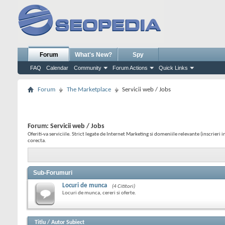
Forum
What's New?
Spy
FAQ
Calendar
Community
Forum Actions
Quick Links
Forum
The Marketplace
Servicii web / Jobs
Forum:
Servicii web / Jobs
Oferiti-va serviciile. Strict legate de Internet Marketing si domeniile relevante (inscrieri
corecta.
Sub-Forumuri
Locuri de munca
(4 Cititori)
Locuri de munca, cereri si oferte.
Titlu
/
Autor Subiect