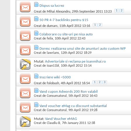
Dispus sa lucrez
1
2
Creat de
Mihai Alexandru
, 29th September 2011 13:23
50 PR 4-7 backlinks pentru $15
1
2
Creat de
dumars
, 11th April 2012 13:16
Colaborare cu site-uri pe nisa auto
Creat de
felix
, 10th April 2012 22:43
Doresc realizarea unui site de anunturi auto custom WP
Creat de
lawrians
, 12th April 2012 18:29
Mutat:
Advertoriale si reclama pe ioanmihai.ro
Creat de
ioan11bl
, 10th April 2012 15:14
Inscriere wiki ~5000
1
2
3
Creat de
folobush
, 4th April 2012 16:54
Vand cupon Adwords 200 Ron valabil
Creat de
Consumatorul
, 5th April 2012 16:43
Vand voucher eMag cu discount substantial
Creat de
Consumatorul
, 9th April 2012 19:28
Mutat:
Vand Voucher eMAG
Creat de
Claudiu B
, 7th January 2011 12:38