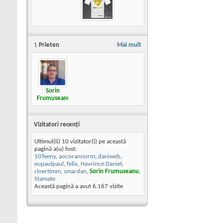
1
Prieten
Mai mult
Sorin
Frumuseanu
Vizitatori recenţi
Ultimul(ii) 10 vizitator(i) pe această
pagină a(u) fost:
10Teeny
,
aocorannorm
,
daniweb
,
eupaulpaul
,
felix
,
Havrince Daniel
,
rinertimm
,
smardan
,
Sorin Frumuseanu
,
Stamate
Această pagină a avut
6.167
vizite