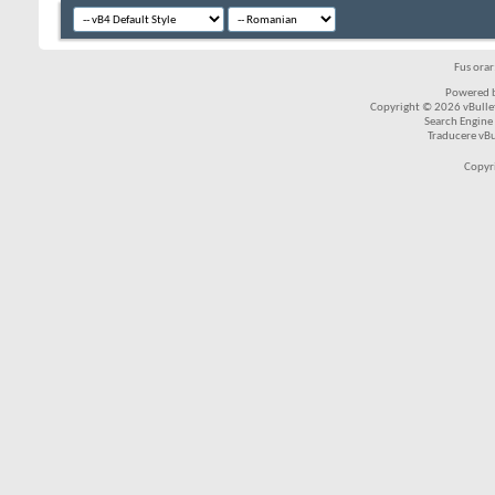
Fus ora
Powered b
Copyright © 2026 vBulleti
Search Engine
Traducere vB
Copyr