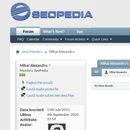
Forum
What's New?
Spy
FAQ
Calendar
Community
Forum Actions
Quick Links
Listă Membru
Mihai Alexandru
Mihai Alexandru's 
Mihai Alexandru
Membru SeoPedia
All
Mihai Alexandru
Pagină Personală
No More Results
Caută toate posturile
Caută toate subiectele deschise
Data înscrierii
11th July 2011
Ultima
4th September 2020
22:59
Activitate
Avatar