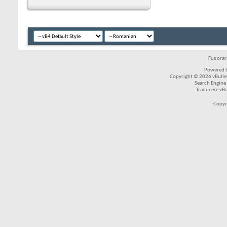
Fus ora
Powered b
Copyright © 2026 vBulleti
Search Engine
Traducere vB
Copyr