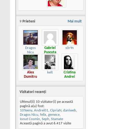
9
Prieteni
Mai mult
Dragos
Gabriel
s0rYn
Nicu
Puscuta
Alex
kelt
Cristina
Dumitru
Andrei
Vizitatori recenţi
Ultimul(ii) 10 vizitator(i) pe această
pagină a(u) fost:
10Teeny
,
Andrei01
,
CipriaN
,
daniweb
,
Dragos Nicu
,
felix
,
gemece
,
Ionut Cosmin
,
Seph
,
Stamate
Această pagină a avut
6.417
vizite