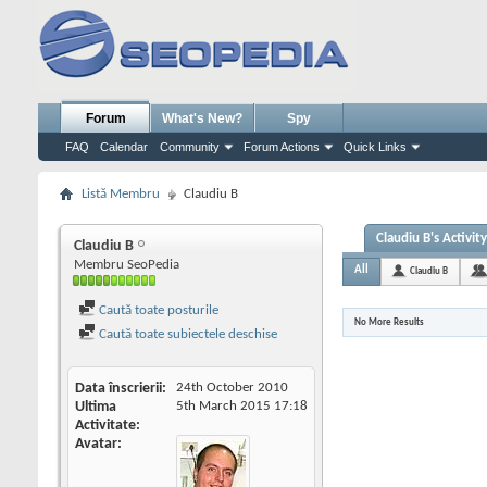
Forum
What's New?
Spy
FAQ
Calendar
Community
Forum Actions
Quick Links
Listă Membru
Claudiu B
Claudiu B's Activity
Claudiu B
Membru SeoPedia
All
Claudiu B
Caută toate posturile
No More Results
Caută toate subiectele deschise
Data înscrierii
24th October 2010
Ultima
5th March 2015
17:18
Activitate
Avatar