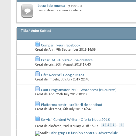
Locuri de munca
(1 Cititori)
Locuri de munca, cereri si oferte.
Titlu
/
Autor Subiect
Cumpar likeuri facebook
Creat de
Ann
, 9th September 2019 14:09
Cresc DA PA plata dupa crestere
Creat de
cris
, 20th August 2019 19:43
Ofer Recenzii Google Maps
Creat de
impelo
, 8th July 2019 22:48
Caut Programator PHP - Wordpress (Bucuresti)
Creat de
Ann
, 25th July 2019 10:20
Platforma pentru scriitorii de continut
Creat de
kleampa
, 6th July 2019 16:47
Servicii Content Writer - Oferta Noua 2018
1
2
3
...
4
Creat de
ekofresh
, 2nd January 2018 16:37
Ofer grup FB fashion contra 2 advertoriale