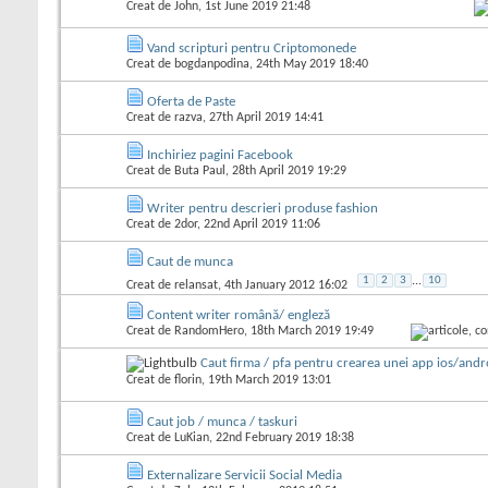
Creat de
John
, 1st June 2019 21:48
Vand scripturi pentru Criptomonede
Creat de
bogdanpodina
, 24th May 2019 18:40
Oferta de Paste
Creat de
razva
, 27th April 2019 14:41
Inchiriez pagini Facebook
Creat de
Buta Paul
, 28th April 2019 19:29
Writer pentru descrieri produse fashion
Creat de
2dor
, 22nd April 2019 11:06
Caut de munca
1
2
3
...
10
Creat de
relansat
, 4th January 2012 16:02
Content writer română/ engleză
Creat de
RandomHero
, 18th March 2019 19:49
Caut firma / pfa pentru crearea unei app ios/andr
Creat de
florin
, 19th March 2019 13:01
Caut job / munca / taskuri
Creat de
LuKian
, 22nd February 2019 18:38
Externalizare Servicii Social Media