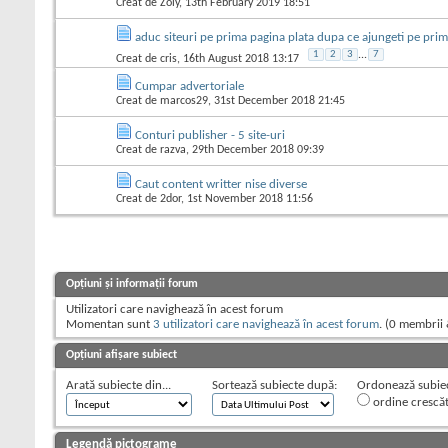
Creat de
Zoly
, 13th February 2019 18:51
aduc siteuri pe prima pagina plata dupa ce ajungeti pe pri
1
2
3
...
7
Creat de
cris
, 16th August 2018 13:17
Cumpar advertoriale
Creat de
marcos29
, 31st December 2018 21:45
Conturi publisher - 5 site-uri
Creat de
razva
, 29th December 2018 09:39
Caut content writter nise diverse
Creat de
2dor
, 1st November 2018 11:56
Opțiuni și informații forum
Utilizatori care navighează în acest forum
Momentan sunt
3 utilizatori care navighează în acest forum
. (0 membrii 
Opțiuni afișare subiect
Arată subiecte din...
Sortează subiecte după:
Ordonează subiect
ordine crescă
Legendă pictograme