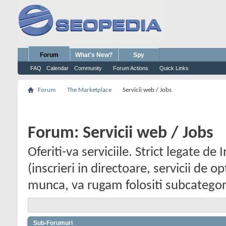
Forum
What's New?
Spy
FAQ
Calendar
Community
Forum Actions
Quick Links
Forum
The Marketplace
Servicii web / Jobs
Forum:
Servicii web / Jobs
Oferiti-va serviciile. Strict legate d
(inscrieri in directoare, servicii de o
munca, va rugam folositi subcategor
Sub-Forumuri