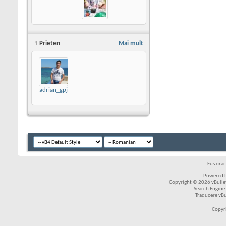
1
Prieten
Mai mult
adrian_gpj
Fus ora
Powered b
Copyright © 2026 vBulleti
Search Engine
Traducere vB
Copyr