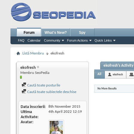
Forum
What's New?
Spy
FAQ
Calendar
Community
Forum Actions
Quick Links
Listă Membru
ekofresh
ekofresh's Activity
ekofresh
Membru SeoPedia
All
ekofresh
Caută toate posturile
No More Results
Caută toate subiectele deschise
Data înscrierii
8th November 2015
Ultima
4th April 2022
12:19
Activitate
Avatar