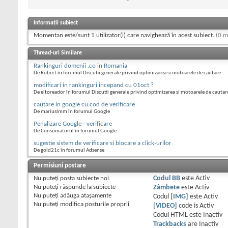
Informații subiect
Momentan este/sunt 1 utilizator(i) care navighează în acest subiect.
(0 m
Thread-uri Similare
Rankinguri domenii .co in Romania
De Robert în forumul Discutii generale privind optimizarea si motoarele de cautare
modificari in rankinguri incepand cu 01oct ?
De eltoreador în forumul Discutii generale privind optimizarea si motoarele de cautar
cautare in google cu cod de verificare
De mariuslmm în forumul Google
Penalizare Google - verificare
De Consumatorul în forumul Google
sugestie sistem de verificare si blocare a click-urilor
De gold21c în forumul Adsense
Permisiuni postare
Nu puteţi
posta subiecte noi.
Codul BB
este
Activ
Nu puteţi
răspunde la subiecte
Zâmbete
este
Activ
Nu puteţi
adăuga ataşamente
Codul
[IMG]
este
Activ
Nu puteţi
modifica posturile proprii
[VIDEO]
code is
Activ
Codul HTML este
Inactiv
Trackbacks
are
Inactiv