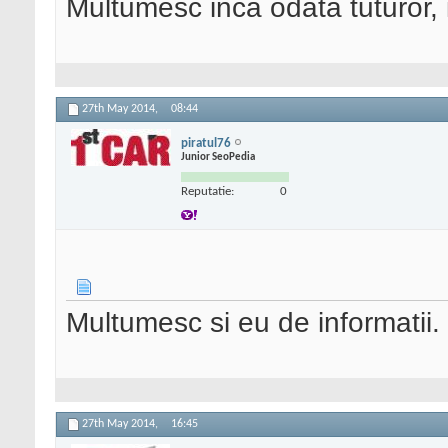
Multumesc inca odata tuturor, i
27th May 2014,
08:44
piratul76
Junior SeoPedia
Reputatie:
0
Multumesc si eu de informatii.
27th May 2014,
16:45