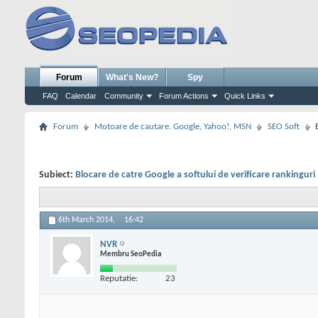
Forum
What's New?
Spy
FAQ
Calendar
Community
Forum Actions
Quick Links
Forum
Motoare de cautare. Google, Yahoo!, MSN
SEO Soft
Subiect:
Blocare de catre Google a softului de verificare rankinguri
6th March 2014,
16:42
NVR
Membru SeoPedia
Reputatie:
23