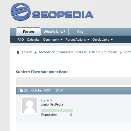
Forum
What's New?
Spy
FAQ
Calendar
Community
Forum Actions
Quick Links
Forum
Metode de promovare, resurse, articole si tutoriale
Meto
Subiect:
Flowchart monetizare
29th October 2007,
19:04
tiery
Junior SeoPedia
Reputatie:
0