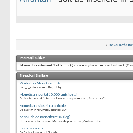
«
De Ce Trafic Ra
Informații subiect
Momentan este/sunt 1 utilizator(i) care navighează în acest subiect.
(0 m
Thread-uri Similare
Workshop Monetizare Site
De c_n_m în forumul Bar, lobby...
Monetizare portal 10.000 unici pe zi
De Marius Mailat în forumul Metode de promovare, Analiza trafic.
Monetizare siteuri cu articole
De gabi99 în forumul Dezbateri SEM
ce solutie de monetizare sa aleg?
De username în forumul Metode de promovare, Analiza trafic.
monetizare site
De Fabius în forumul Google