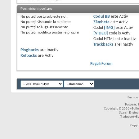
Permisiuni postare
Nu puteţi
posta subiecte noi.
Codul BB
este
Activ
Nu puteţi
răspunde la subiecte
Zâmbete
este
Activ
Nu puteţi
adăuga ataşamente
Codul
[IMG]
este
Activ
Nu puteţi
modifica posturile proprii
[VIDEO]
code is
Activ
Codul HTML este
Inactiv
Trackbacks
are
Inactiv
Pingbacks
are
Inactiv
Refbacks
are
Activ
Reguli Forum
Fus ora
Powered b
Copyright © 2026 vBulleti
Search Engine
Traducere vB
Copyr