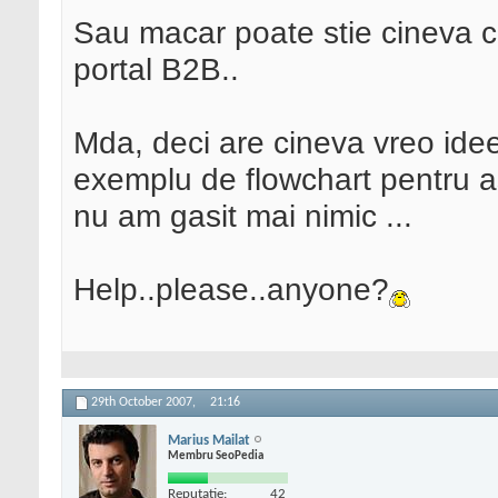
Sau macar poate stie cineva 
portal B2B..
Mda, deci are cineva vreo id
exemplu de flowchart pentru a
nu am gasit mai nimic ...
Help..please..anyone?
29th October 2007,
21:16
Marius Mailat
Membru SeoPedia
Reputatie:
42