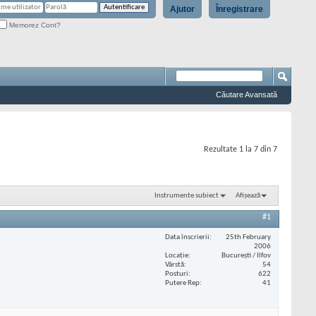
Ajutor
Înregistrare
Memorez Cont?
Căutare Avansată
Rezultate 1 la 7 din 7
Instrumente subiect
Afișează
#1
Data înscrierii
25th February
2006
Locaţie
București / Ilfov
Vârstă
54
Posturi
622
Putere Rep
41