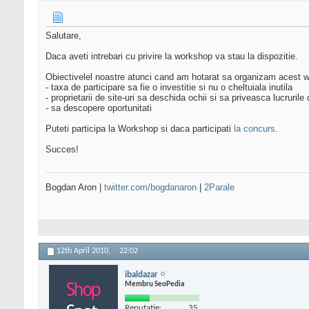
Salutare,
Daca aveti intrebari cu privire la workshop va stau la dispozitie.
Obiectivelel noastre atunci cand am hotarat sa organizam acest wo
- taxa de participare sa fie o investitie si nu o cheltuiala inutila
- proprietarii de site-uri sa deschida ochii si sa priveasca lucrurile 
- sa descopere oportunitati
Puteti participa la Workshop si daca participati
la concurs
.
Succes!
Bogdan Aron |
twitter.com/bogdanaron
|
2Parale
12th April 2010,
22:02
ibaldazar
Membru SeoPedia
Reputatie:
35