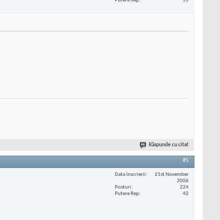
Putere Rep
35
Răspunde cu citat
#5
Data înscrierii
21st November
2006
Posturi
224
Putere Rep
42