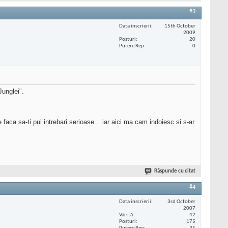
#3
Data înscrierii
15th October
2009
Posturi
20
Putere Rep
0
Junglei".
aca sa-ti pui intrebari serioase... iar aici ma cam indoiesc si s-ar
Răspunde cu citat
#4
Data înscrierii
3rd October
2007
Vârstă
42
Posturi
175