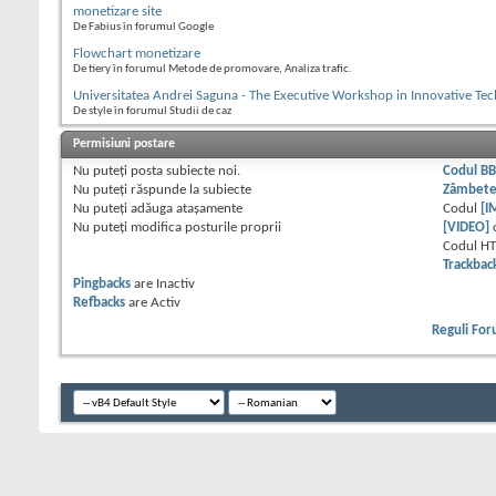
monetizare site
De Fabius în forumul Google
Flowchart monetizare
De tiery în forumul Metode de promovare, Analiza trafic.
Universitatea Andrei Saguna - The Executive Workshop in Innovative Tec
De style în forumul Studii de caz
Permisiuni postare
Nu puteţi
posta subiecte noi.
Codul B
Nu puteţi
răspunde la subiecte
Zâmbet
Nu puteţi
adăuga ataşamente
Codul
[I
Nu puteţi
modifica posturile proprii
[VIDEO]
Codul H
Trackbac
Pingbacks
are
Inactiv
Refbacks
are
Activ
Reguli Fo