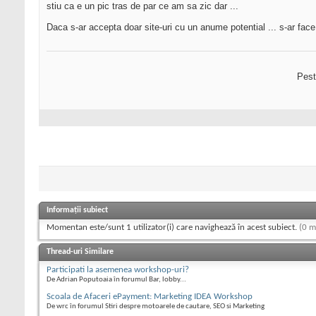
stiu ca e un pic tras de par ce am sa zic dar ...
Daca s-ar accepta doar site-uri cu un anume potential ... s-ar face a
Pest
Informații subiect
Momentan este/sunt 1 utilizator(i) care navighează în acest subiect.
(0 m
Thread-uri Similare
Participati la asemenea workshop-uri?
De Adrian Poputoaia în forumul Bar, lobby...
Scoala de Afaceri ePayment: Marketing IDEA Workshop
De wrc în forumul Stiri despre motoarele de cautare, SEO si Marketing