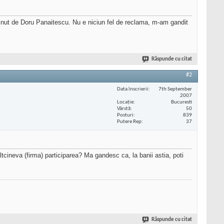
nut de Doru Panaitescu. Nu e niciun fel de reclama, m-am gandit
Răspunde cu citat
#2
Data înscrierii
7th September
2007
Locaţie
Bucuresti
Vârstă
50
Posturi
839
Putere Rep
37
tcineva (firma) participarea? Ma gandesc ca, la banii astia, poti
Răspunde cu citat