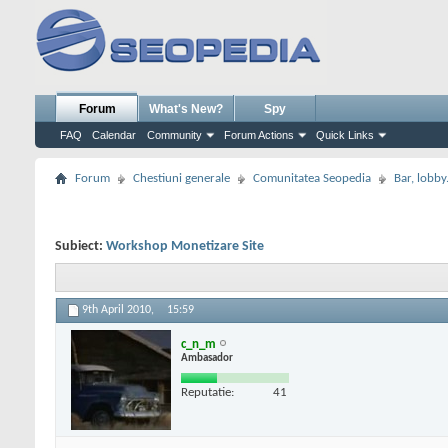
Forum
What's New?
Spy
FAQ
Calendar
Community
Forum Actions
Quick Links
Forum
Chestiuni generale
Comunitatea Seopedia
Bar, lobby.
Subiect:
Workshop Monetizare Site
9th April 2010,
15:59
c_n_m
Ambasador
Reputatie:
41