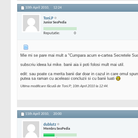
10th April 2010,
12:24
Toni.P
Junior SeoPedia
Reputatie:
0
Mie mi se pare mai mult a "Cumpara acum e-cartea Secretele Succesu
subscriu ideea lui mike. banii aia ii poti folosi mult mai util.
edit: sau poate ca merita banii dar doar in cazul in care omul spun
putea sa raman cu aceleasi concluzii si cu banii luati
Ultima modificare făcută de Toni.P; 10th April 2010 la
12:44
.
11th April 2010,
20:00
dublutz
Membru SeoPedia