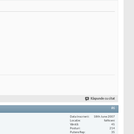
Răspunde cu citat
#6
Data înscrierii
18th June 2007
Locaţie
falticeni
Vârstă
45
Posturi
214
Putere Rep
35