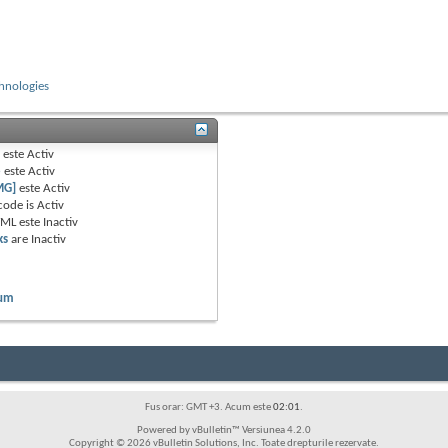
hnologies
B
este
Activ
e
este
Activ
MG]
este
Activ
code is
Activ
TML este
Inactiv
ks
are
Inactiv
rum
Fus orar: GMT +3. Acum este
02:01
.
Powered by vBulletin™ Versiunea 4.2.0
Copyright © 2026 vBulletin Solutions, Inc. Toate drepturile rezervate.