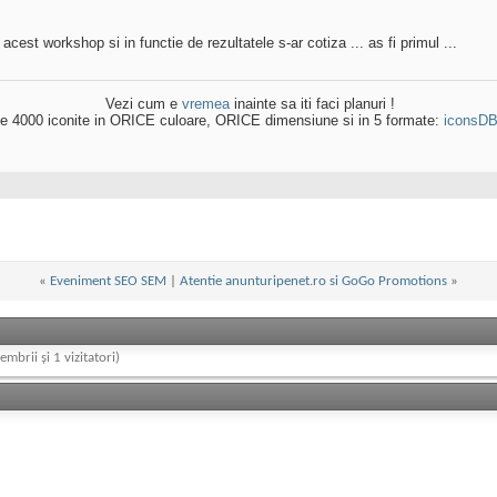
cest workshop si in functie de rezultatele s-ar cotiza ... as fi primul ...
Vezi cum e
vremea
inainte sa iti faci planuri !
e 4000 iconite in ORICE culoare, ORICE dimensiune si in 5 formate:
iconsD
«
Eveniment SEO SEM
|
Atentie anunturipenet.ro si GoGo Promotions
»
embrii și 1 vizitatori)