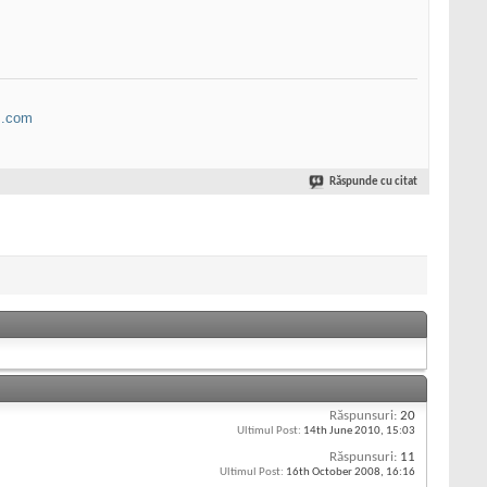
B.com
Răspunde cu citat
Răspunsuri:
20
Ultimul Post:
14th June 2010,
15:03
Răspunsuri:
11
Ultimul Post:
16th October 2008,
16:16