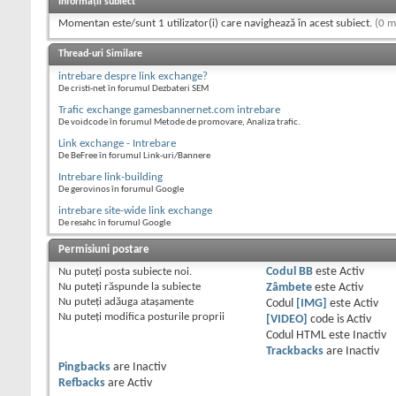
Informații subiect
Momentan este/sunt 1 utilizator(i) care navighează în acest subiect.
(0 m
Thread-uri Similare
intrebare despre link exchange?
De cristi-net în forumul Dezbateri SEM
Trafic exchange gamesbannernet.com intrebare
De voidcode în forumul Metode de promovare, Analiza trafic.
Link exchange - Intrebare
De BeFree în forumul Link-uri/Bannere
Intrebare link-building
De gerovinos în forumul Google
intrebare site-wide link exchange
De resahc în forumul Google
Permisiuni postare
Nu puteţi
posta subiecte noi.
Codul BB
este
Activ
Nu puteţi
răspunde la subiecte
Zâmbete
este
Activ
Nu puteţi
adăuga ataşamente
Codul
[IMG]
este
Activ
Nu puteţi
modifica posturile proprii
[VIDEO]
code is
Activ
Codul HTML este
Inactiv
Trackbacks
are
Inactiv
Pingbacks
are
Inactiv
Refbacks
are
Activ