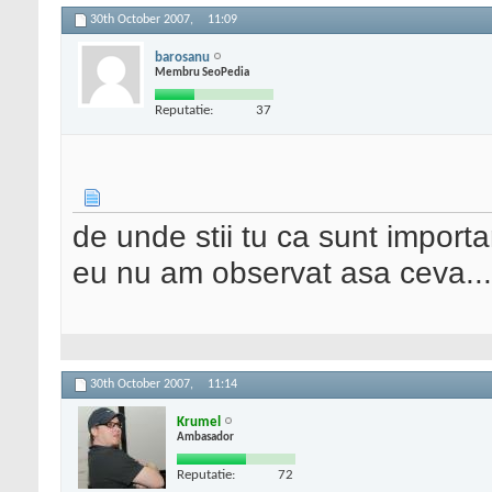
30th October 2007,
11:09
barosanu
Membru SeoPedia
Reputatie:
37
de unde stii tu ca sunt import
eu nu am observat asa ceva...
30th October 2007,
11:14
Krumel
Ambasador
Reputatie:
72