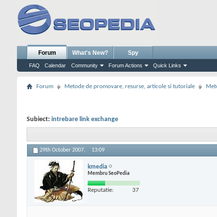
Forum
What's New?
Spy
FAQ
Calendar
Community
Forum Actions
Quick Links
Forum
Metode de promovare, resurse, articole si tutoriale
Meto
Subiect:
intrebare link exchange
29th October 2007,
13:09
kmedia
Membru SeoPedia
Reputatie:
37