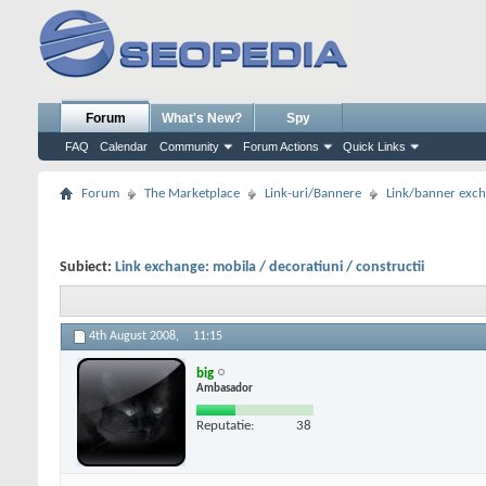
Forum
What's New?
Spy
FAQ
Calendar
Community
Forum Actions
Quick Links
Forum
The Marketplace
Link-uri/Bannere
Link/banner exc
Subiect:
Link exchange: mobila / decoratiuni / constructii
4th August 2008,
11:15
big
Ambasador
Reputatie:
38