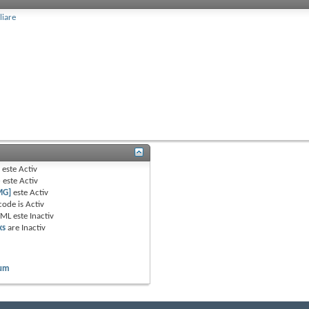
liare
B
este
Activ
e
este
Activ
MG]
este
Activ
code is
Activ
TML este
Inactiv
ks
are
Inactiv
rum