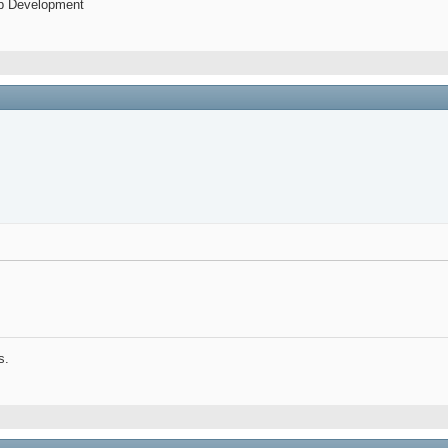
p Development
s.