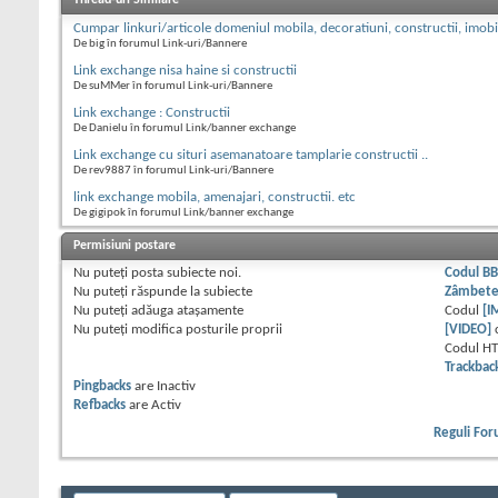
Thread-uri Similare
Cumpar linkuri/articole domeniul mobila, decoratiuni, constructii, imobi
De big în forumul Link-uri/Bannere
Link exchange nisa haine si constructii
De suMMer în forumul Link-uri/Bannere
Link exchange : Constructii
De Danielu în forumul Link/banner exchange
Link exchange cu situri asemanatoare tamplarie constructii ..
De rev9887 în forumul Link-uri/Bannere
link exchange mobila, amenajari, constructii. etc
De gigipok în forumul Link/banner exchange
Permisiuni postare
Nu puteţi
posta subiecte noi.
Codul B
Nu puteţi
răspunde la subiecte
Zâmbet
Nu puteţi
adăuga ataşamente
Codul
[I
Nu puteţi
modifica posturile proprii
[VIDEO]
Codul H
Trackbac
Pingbacks
are
Inactiv
Refbacks
are
Activ
Reguli Fo