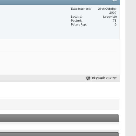
#4
Data înscrierii
29th October
2007
Locaţie
targoviste
Posturi
75
Putere Rep
0
Răspunde cu citat