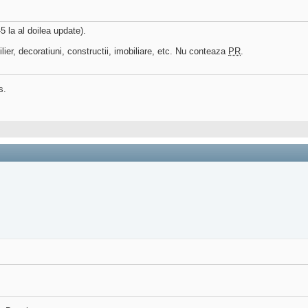
-5 la al doilea update).
ier, decoratiuni, constructii, imobiliare, etc. Nu conteaza
PR
.
s.