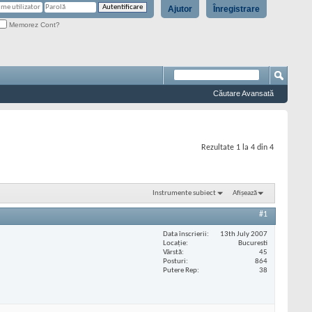
Ajutor
Înregistrare
Memorez Cont?
Căutare Avansată
Rezultate 1 la 4 din 4
Instrumente subiect
Afișează
#1
Data înscrierii
13th July 2007
Locaţie
Bucuresti
Vârstă
45
Posturi
864
Putere Rep
38