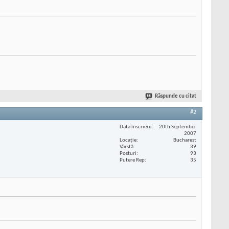
Răspunde cu citat
#2
Data înscrierii
20th September
2007
Locaţie
Bucharest
Vârstă
39
Posturi
93
Putere Rep
35