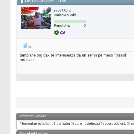
11th February 2009,
11:58
rev9887
Junior SeoPedia
Reputatie:
0
le
tamplarie.org dak te intereseaza da un semn pe mess "pissoi"
ms ciao
Informații subiect
Momentan este/sunt 1 utilizator(i) care navighează în acest subiect.
(0 m