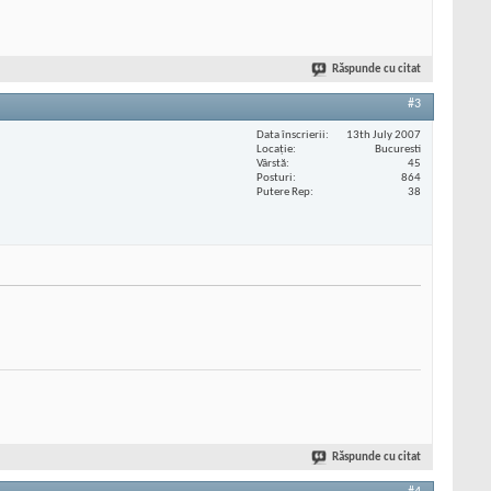
Răspunde cu citat
#3
Data înscrierii
13th July 2007
Locaţie
Bucuresti
Vârstă
45
Posturi
864
Putere Rep
38
Răspunde cu citat