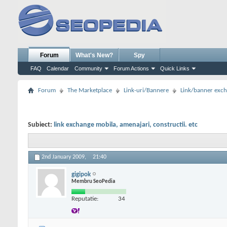
Forum
What's New?
Spy
FAQ
Calendar
Community
Forum Actions
Quick Links
Forum
The Marketplace
Link-uri/Bannere
Link/banner exc
Subiect:
link exchange mobila, amenajari, constructii. etc
2nd January 2009,
21:40
gigipok
Membru SeoPedia
Reputatie:
34