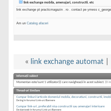
link exchange mobila, amenajari, constructii. etc
link exchange pt practicmagazin . ro . contact pe ymess c_georg
Am un
Catalog afaceri
«
link exchange automat
|
Informații subiect
Momentan este/sunt 1 utilizator(i) care navighează în acest subiect.
(0 m
Thread-uri Similare
Cumpar linkuri/articole domeniul mobila, decoratiuni, constructii, imobi
De big în forumul Link-uri/Bannere
Cumpar link-uri, preferabil nisa constructii sau amenajari interioare
De daniweb în forumul Link-uri/Bannere