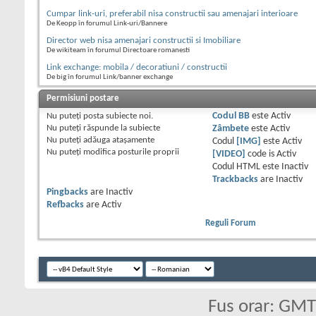
Cumpar link-uri, preferabil nisa constructii sau amenajari interioare
De Keopp în forumul Link-uri/Bannere
Director web nisa amenajari constructii si Imobiliare
De wikiteam în forumul Directoare romanesti
Link exchange: mobila / decoratiuni / constructii
De big în forumul Link/banner exchange
Permisiuni postare
Nu puteţi
posta subiecte noi.
Codul BB
este
Activ
Nu puteţi
răspunde la subiecte
Zâmbete
este
Activ
Nu puteţi
adăuga ataşamente
Codul
[IMG]
este
Activ
Nu puteţi
modifica posturile proprii
[VIDEO]
code is
Activ
Codul HTML este
Inactiv
Trackbacks
are
Inactiv
Pingbacks
are
Inactiv
Refbacks
are
Activ
Reguli Forum
Fus orar: GM