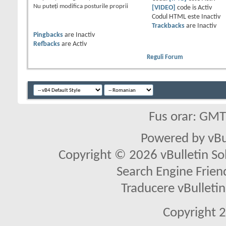
Nu puteţi
modifica posturile proprii
[VIDEO]
code is
Activ
Codul HTML este
Inactiv
Trackbacks
are
Inactiv
Pingbacks
are
Inactiv
Refbacks
are
Activ
Reguli Forum
Fus orar: GM
Powered by vBu
Copyright © 2026 vBulletin Solu
Search Engine Frien
Traducere vBullet
Copyright 