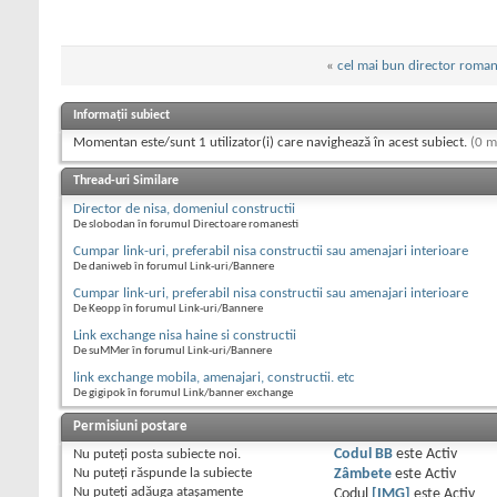
«
cel mai bun director roma
Informații subiect
Momentan este/sunt 1 utilizator(i) care navighează în acest subiect.
(0 m
Thread-uri Similare
Director de nisa, domeniul constructii
De slobodan în forumul Directoare romanesti
Cumpar link-uri, preferabil nisa constructii sau amenajari interioare
De daniweb în forumul Link-uri/Bannere
Cumpar link-uri, preferabil nisa constructii sau amenajari interioare
De Keopp în forumul Link-uri/Bannere
Link exchange nisa haine si constructii
De suMMer în forumul Link-uri/Bannere
link exchange mobila, amenajari, constructii. etc
De gigipok în forumul Link/banner exchange
Permisiuni postare
Nu puteţi
posta subiecte noi.
Codul BB
este
Activ
Nu puteţi
răspunde la subiecte
Zâmbete
este
Activ
Nu puteţi
adăuga ataşamente
Codul
[IMG]
este
Activ