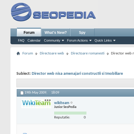
Forum
What's New?
Spy
FAQ
Calendar
Community
Forum Actions
Quick Links
Forum
Directoare web
Directoare romanesti
Director web n
Subiect:
Director web nisa amenajari constructii si Imobiliare
19th May 2009,
18:09
wikiteam
Junior SeoPedia
Reputatie:
0