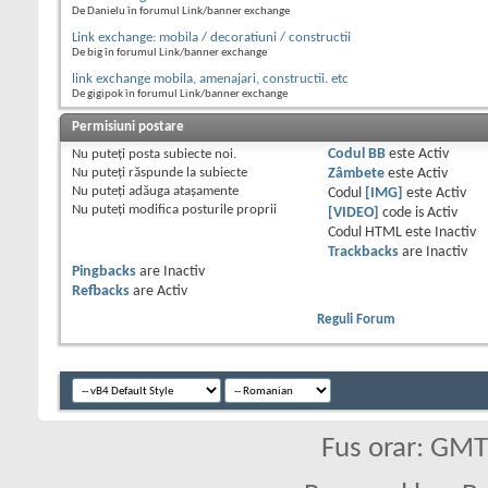
De Danielu în forumul Link/banner exchange
Link exchange: mobila / decoratiuni / constructii
De big în forumul Link/banner exchange
link exchange mobila, amenajari, constructii. etc
De gigipok în forumul Link/banner exchange
Permisiuni postare
Nu puteţi
posta subiecte noi.
Codul BB
este
Activ
Nu puteţi
răspunde la subiecte
Zâmbete
este
Activ
Nu puteţi
adăuga ataşamente
Codul
[IMG]
este
Activ
Nu puteţi
modifica posturile proprii
[VIDEO]
code is
Activ
Codul HTML este
Inactiv
Trackbacks
are
Inactiv
Pingbacks
are
Inactiv
Refbacks
are
Activ
Reguli Forum
Fus orar: GM