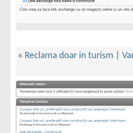
Link exchange nisa haine si constructii
Cine vrea sa faca link exchange cu un magazin online si un site d
«
Reclama doar in turism
|
Van
Informații subiect
Momentan este/sunt 1 utilizator(i) care navighează în acest subiect.
(0 m
Thread-uri Similare
Cumpar link-uri, preferabil nisa constructii sau amenajari interioare
De daniweb în forumul Link-uri/Bannere
Cumpar link-uri, preferabil nisa constructii sau amenajari interioare
De Keopp în forumul Link-uri/Bannere
Link exchange : Constructii