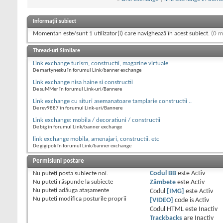
Informații subiect
Momentan este/sunt 1 utilizator(i) care navighează în acest subiect.
(0 m
Thread-uri Similare
Link exchange turism, constructii, magazine virtuale
De martynesku în forumul Link/banner exchange
Link exchange nisa haine si constructii
De suMMer în forumul Link-uri/Bannere
Link exchange cu situri asemanatoare tamplarie constructii ..
De rev9887 în forumul Link-uri/Bannere
Link exchange: mobila / decoratiuni / constructii
De big în forumul Link/banner exchange
link exchange mobila, amenajari, constructii. etc
De gigipok în forumul Link/banner exchange
Permisiuni postare
Nu puteţi
posta subiecte noi.
Codul BB
este
Activ
Nu puteţi
răspunde la subiecte
Zâmbete
este
Activ
Nu puteţi
adăuga ataşamente
Codul
[IMG]
este
Activ
Nu puteţi
modifica posturile proprii
[VIDEO]
code is
Activ
Codul HTML este
Inactiv
Trackbacks
are
Inactiv