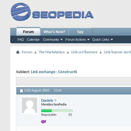
Forum
What's New?
Spy
FAQ
Calendar
Community
Forum Actions
Quick Links
Forum
The Marketplace
Link-uri/Bannere
Link/banner exc
Subiect:
Link exchange : Constructii
11th August 2009,
15:41
Danielu
Membru SeoPedia
Reputatie:
35