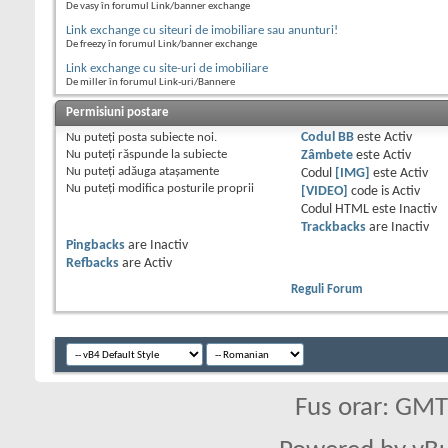
De vasy în forumul Link/banner exchange
Link exchange cu siteuri de imobiliare sau anunturi!
De freezy în forumul Link/banner exchange
Link exchange cu site-uri de imobiliare
De miller în forumul Link-uri/Bannere
Permisiuni postare
Nu puteţi
posta subiecte noi.
Codul BB
este
Activ
Nu puteţi
răspunde la subiecte
Zâmbete
este
Activ
Nu puteţi
adăuga ataşamente
Codul
[IMG]
este
Activ
Nu puteţi
modifica posturile proprii
[VIDEO]
code is
Activ
Codul HTML este
Inactiv
Trackbacks
are
Inactiv
Pingbacks
are
Inactiv
Refbacks
are
Activ
Reguli Forum
Fus orar: GM