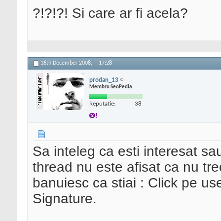
?!?!?! Si care ar fi acela?
16th December 2008,
17:28
prodan_13
Membru SeoPedia
Reputatie:
38
Sa inteleg ca esti interesat sau
thread nu este afisat ca nu tr
banuiesc ca stiai : Click pe us
Signature.