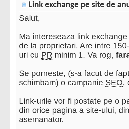
Link exchange pe site de anu
Salut,
Ma intereseaza link exchange p
de la proprietari. Are intre 15
uri cu
PR
minim 1. Va rog,
far
Se porneste, (s-a facut de fapt
schimbam) o campanie
SEO
,
Link-urile vor fi postate pe o 
din orice pagina a site-ului, di
asemanator.