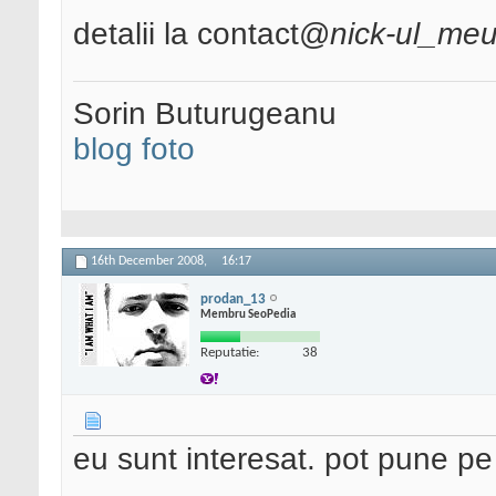
detalii la contact@
nick-ul_me
Sorin Buturugeanu
blog foto
16th December 2008,
16:17
prodan_13
Membru SeoPedia
Reputatie:
38
eu sunt interesat. pot pune pe