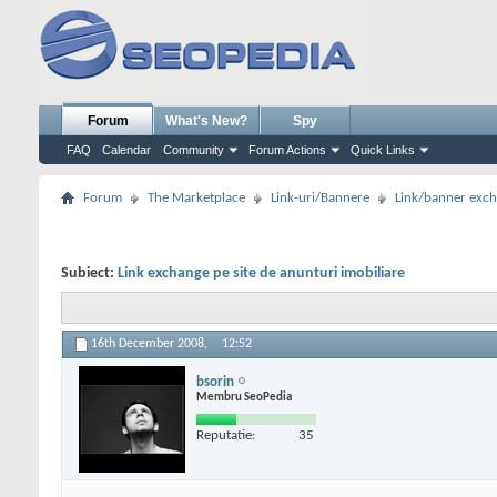
Forum
What's New?
Spy
FAQ
Calendar
Community
Forum Actions
Quick Links
Forum
The Marketplace
Link-uri/Bannere
Link/banner exc
Subiect:
Link exchange pe site de anunturi imobiliare
16th December 2008,
12:52
bsorin
Membru SeoPedia
Reputatie:
35