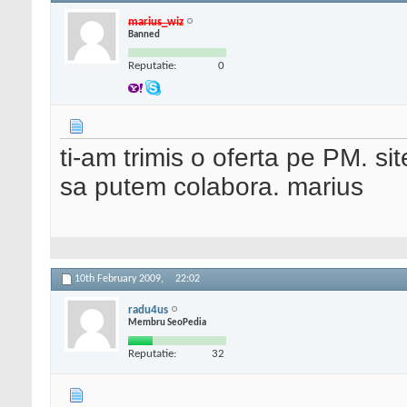
marius_wiz
Banned
Reputatie:
0
ti-am trimis o oferta pe PM. sit
sa putem colabora. marius
10th February 2009,
22:02
radu4us
Membru SeoPedia
Reputatie:
32