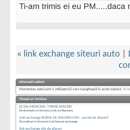
Ti-am trimis ei eu PM.....daca 
«
link exchange siteuri auto
|
con
Informații subiect
Momentan este/sunt 1 utilizator(i) care navighează în acest subiect.
(0 m
Thread-uri Similare
LE Site MEDICINA / FIRME AFACERI
De dontedro în forumul Link-uri/Bannere
Link exchange BURSA DE AFACERI.COM - portal de afacerii
De matican în forumul Link/banner exchange
link exchange site de afaceri