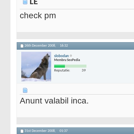
LE
check pm
26th December 2008,
16:32
slobodan
Membru SeoPedia
Reputatie:
39
Anunt valabil inca.
31st December 2008,
01:37