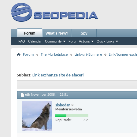
Forum
What's New?
Spy
FAQ
Calendar
Community
Forum Actions
Quick Links
Forum
The Marketplace
Link-uri/Bannere
Link/banner exc
Subiect:
Link exchange site de afaceri
6th November 2008,
22:51
slobodan
Membru SeoPedia
Reputatie:
39