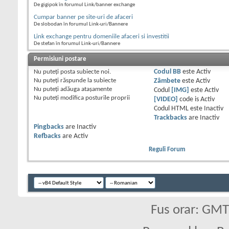
De gigipok în forumul Link/banner exchange
Cumpar banner pe site-uri de afaceri
De slobodan în forumul Link-uri/Bannere
Link exchange pentru domeniile afaceri si investitii
De stefan în forumul Link-uri/Bannere
Permisiuni postare
Nu puteţi
posta subiecte noi.
Codul BB
este
Activ
Nu puteţi
răspunde la subiecte
Zâmbete
este
Activ
Nu puteţi
adăuga ataşamente
Codul
[IMG]
este
Activ
Nu puteţi
modifica posturile proprii
[VIDEO]
code is
Activ
Codul HTML este
Inactiv
Trackbacks
are
Inactiv
Pingbacks
are
Inactiv
Refbacks
are
Activ
Reguli Forum
Fus orar: GM