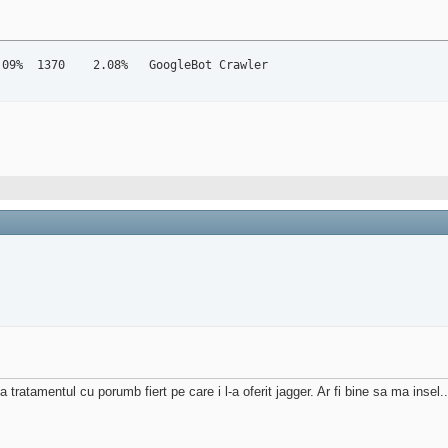
152399 	12.00% 	143901 	17.91% 	4567754 	26.09% 	1370 	2.08% 	GoogleBot Crawler
ratamentul cu porumb fiert pe care i l-a oferit jagger. Ar fi bine sa ma insel.