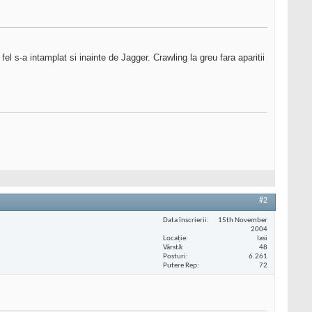
el s-a intamplat si inainte de Jagger. Crawling la greu fara aparitii
#2
Data înscrierii
15th November
2004
Locaţie
Iasi
Vârstă
48
Posturi
6.261
Putere Rep
72