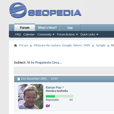
Forum
What's New?
Spy
FAQ
Calendar
Community
Forum Actions
Quick Links
Forum
Motoare de cautare. Google, Yahoo!, MSN
Google
Ni
Subiect:
Ni Se Pregateste Ceva...
21st December 2005,
12:44
Razvan Pop
Membru SeoPedia
Reputatie:
44