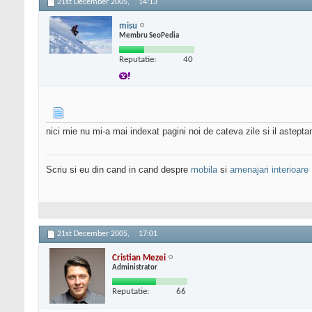
21st December 2005,
14:13
misu
Membru SeoPedia
Reputatie:
40
nici mie nu mi-a mai indexat pagini noi de cateva zile si il astepta
Scriu si eu din cand in cand despre
mobila
si
amenajari interioare
21st December 2005,
17:01
Cristian Mezei
Administrator
Reputatie:
66