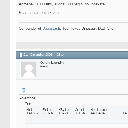
Aproape 10.000 hits, si doar 300 pagini noi indexate.
Si asta in ultimele 4 zile.
Co-founder of
Deepstash
. Tech lover. Dinosaur. Dad. Chef.
21st December 2005,
23:14
Ovidiu Lixandru
Guest
Noiembrie
Cod:
Hits 	Files 	KBytes 	Visits 	Hostname
