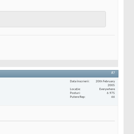
#7
Data înscrierii
20th February
2005
Locaţie
Everywhere
Posturi
6.975
Putere Rep
66