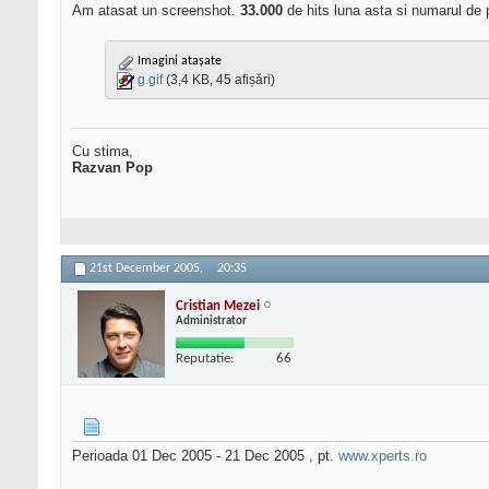
Am atasat un screenshot.
33.000
de hits luna asta si numarul de 
Imagini atașate
g.gif
(3,4 KB, 45 afișări)
Cu stima,
Razvan Pop
21st December 2005,
20:35
Cristian Mezei
Administrator
Reputatie:
66
Perioada 01 Dec 2005 - 21 Dec 2005 , pt.
www.xperts.ro