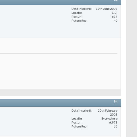
#4
Data înscrierii
12th June 2005
Locaţie
Cluj
Posturi
637
Putere Rep
40
#5
Data înscrierii
20th February
2005
Locaţie
Everywhere
Posturi
6.975
Putere Rep
66