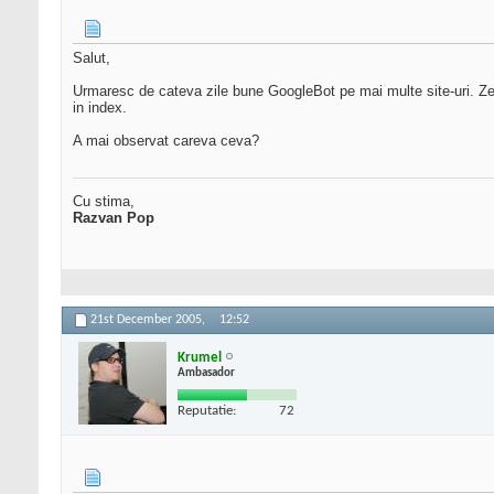
Salut,
Urmaresc de cateva zile bune GoogleBot pe mai multe site-uri. Zeci d
in index.
A mai observat careva ceva?
Cu stima,
Razvan Pop
21st December 2005,
12:52
Krumel
Ambasador
Reputatie:
72