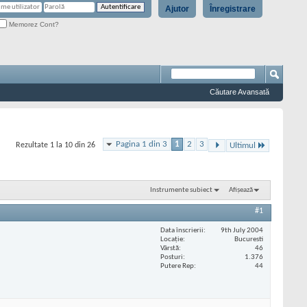
Ajutor
Înregistrare
Memorez Cont?
Căutare Avansată
Pagina 1 din 3
1
2
3
Rezultate 1 la 10 din 26
Ultimul
Instrumente subiect
Afișează
#1
Data înscrierii
9th July 2004
Locaţie
Bucuresti
Vârstă
46
Posturi
1.376
Putere Rep
44