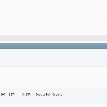
141352 	5.07% 	137215 	8.16% 	4406404 	14.00% 	3274 	3.05% 	GoogleBot Crawler