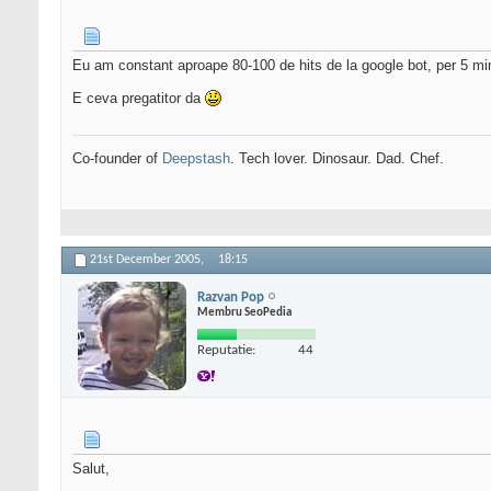
Eu am constant aproape 80-100 de hits de la google bot, per 5 mi
E ceva pregatitor da
Co-founder of
Deepstash
. Tech lover. Dinosaur. Dad. Chef.
21st December 2005,
18:15
Razvan Pop
Membru SeoPedia
Reputatie:
44
Salut,