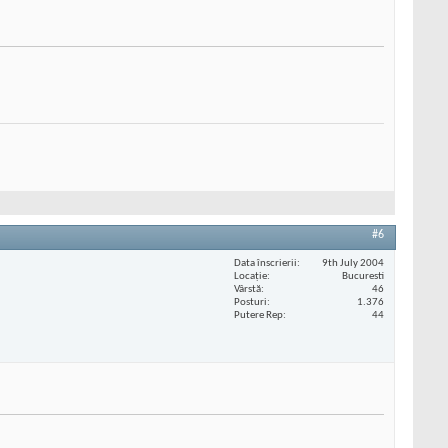
#6
Data înscrierii
9th July 2004
Locaţie
Bucuresti
Vârstă
46
Posturi
1.376
Putere Rep
44