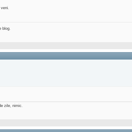
 veni.
e blog.
e zile, nimic.