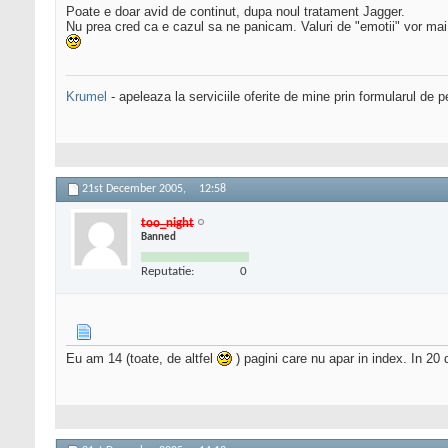
Poate e doar avid de continut, dupa noul tratament Jagger.
Nu prea cred ca e cazul sa ne panicam. Valuri de "emotii" vor mai
Krumel
- apeleaza la serviciile oferite de mine prin formularul de p
21st December 2005,
12:58
too_night
Banned
Reputatie:
0
Eu am 14 (toate, de altfel
) pagini care nu apar in index. In 20 d