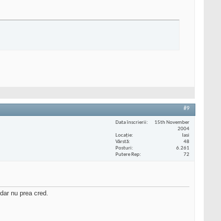
#9
Data înscrierii
15th November
2004
Locaţie
Iasi
Vârstă
48
Posturi
6.261
Putere Rep
72
.dar nu prea cred.