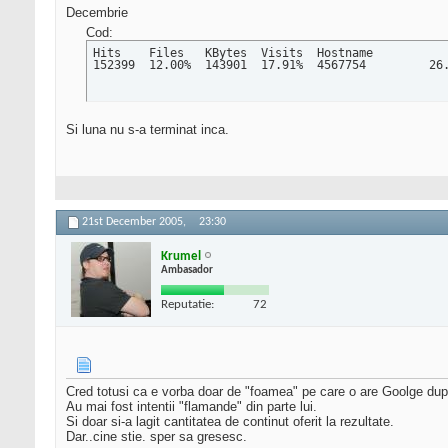
Decembrie
Cod:
Hits 	Files 	KBytes 	Visits 	Hostname

Si luna nu s-a terminat inca.
21st December 2005,
23:30
Krumel
Ambasador
Reputatie:
72
Cred totusi ca e vorba doar de "foamea" pe care o are Goolge dupa t
Au mai fost intentii "flamande" din parte lui.
Si doar si-a lagit cantitatea de continut oferit la rezultate.
Dar..cine stie. sper sa gresesc.