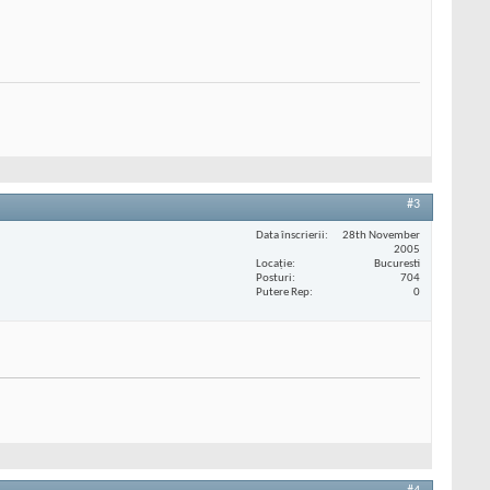
#3
Data înscrierii
28th November
2005
Locaţie
Bucuresti
Posturi
704
Putere Rep
0