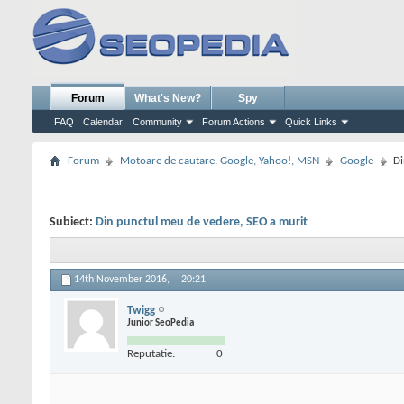
Forum
What's New?
Spy
FAQ
Calendar
Community
Forum Actions
Quick Links
Forum
Motoare de cautare. Google, Yahoo!, MSN
Google
Di
Subiect:
Din punctul meu de vedere, SEO a murit
14th November 2016,
20:21
Twigg
Junior SeoPedia
Reputatie:
0