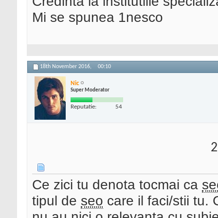
Credinta la institutiile special
Mi se spunea 1nesco
18th November 2016,
00:10
Nic
Super Moderator
Reputatie:
54
2
Ce zici tu denota tocmai ca
se
tipul de
seo
care il faci/stii tu
nu au nici o relevanta cu subie