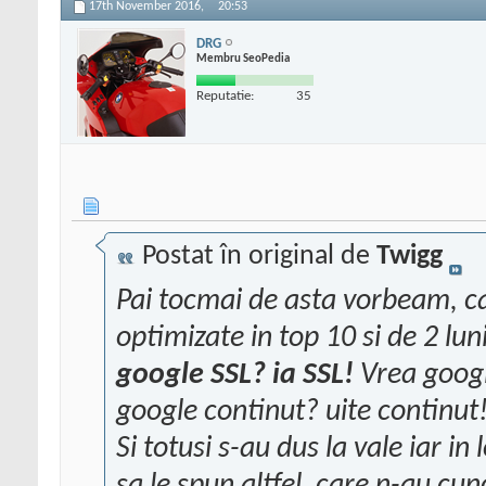
17th November 2016,
20:53
DRG
Membru SeoPedia
Reputatie:
35
Postat în original de
Twigg
Pai tocmai de asta vorbeam, c
optimizate in top 10 si de 2 lu
google SSL? ia SSL!
Vrea googl
google continut? uite continut!
Si totusi s-au dus la vale iar i