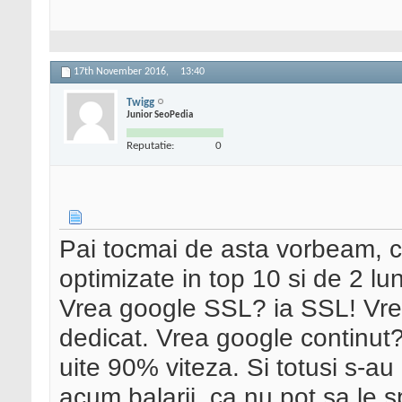
17th November 2016,
13:40
Twigg
Junior SeoPedia
Reputatie:
0
Pai tocmai de asta vorbeam, c
optimizate in top 10 si de 2 lu
Vrea google SSL? ia SSL! Vrea
dedicat. Vrea google continut?
uite 90% viteza. Si totusi s-au
acum balarii, ca nu pot sa le s