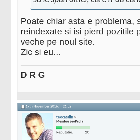
sa le spun altfel, care n-au c
Poate chiar asta e problema, si
reindexate si isi pierd pozitile
veche pe noul site.
Zic si eu...
D R G
17th November 2016,
21:52
teocatalin
Membru SeoPedia
Reputatie:
20