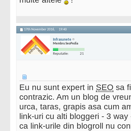
17th November 2016,
19:40
Infrasunete
Membru SeoPedia
Reputatie:
21
Eu nu sunt expert in
SEO
sa fi
contrazic. Am un blog de vreun
urca, taras, grapis asa cum a
link-uri cu alti bloggeri - 3 wa
ca link-urile din blogroll nu c