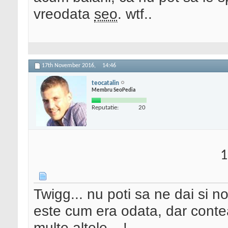
vreodata
seo
. wtf..
17th November 2016,
14:46
teocatalin
Membru SeoPedia
Reputatie:
20
1
Twigg... nu poti sa ne dai si 
este cum era odata, dar conteaz
multe altele
!