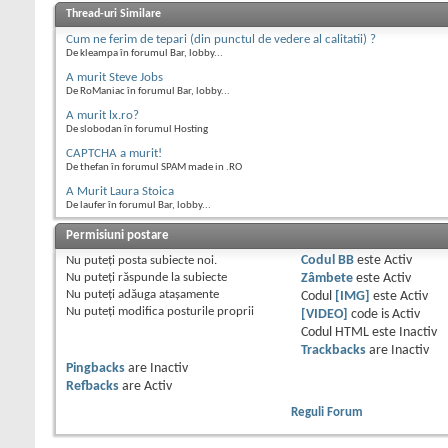
Thread-uri Similare
Cum ne ferim de tepari (din punctul de vedere al calitatii) ?
De kleampa în forumul Bar, lobby...
A murit Steve Jobs
De RoManiac în forumul Bar, lobby...
A murit lx.ro?
De slobodan în forumul Hosting
CAPTCHA a murit!
De thefan în forumul SPAM made in .RO
A Murit Laura Stoica
De laufer în forumul Bar, lobby...
Permisiuni postare
Nu puteţi
posta subiecte noi.
Codul BB
este
Activ
Nu puteţi
răspunde la subiecte
Zâmbete
este
Activ
Nu puteţi
adăuga ataşamente
Codul
[IMG]
este
Activ
Nu puteţi
modifica posturile proprii
[VIDEO]
code is
Activ
Codul HTML este
Inactiv
Trackbacks
are
Inactiv
Pingbacks
are
Inactiv
Refbacks
are
Activ
Reguli Forum