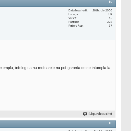
#2
Data înscrierii
28th July 2006
Locaţie
UK
Vârstă
45
Posturi
378
Putere Rep
37
 exemplu, inteleg ca nu motoarele nu pot garanta ce se intampla la
Răspunde cu citat
#3