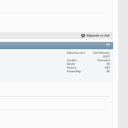
Răspunde cu citat
#8
Data înscrierii
5th February
2007
Locaţie
Timisoara
Vârstă
38
Posturi
490
Putere Rep
38