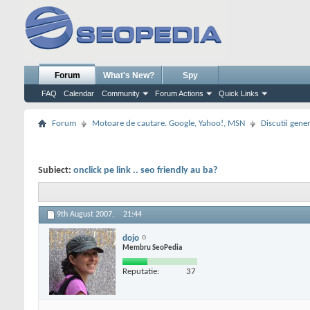
Forum
What's New?
Spy
FAQ
Calendar
Community
Forum Actions
Quick Links
Forum
Motoare de cautare. Google, Yahoo!, MSN
Discutii gene
Subiect:
onclick pe link .. seo friendly au ba?
9th August 2007,
21:44
dojo
Membru SeoPedia
Reputatie:
37