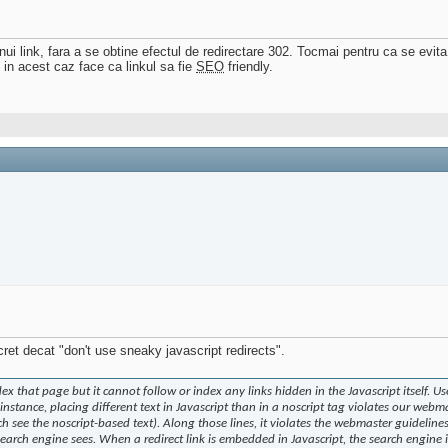
i link, fara a se obtine efectul de redirectare 302. Tocmai pentru ca se evita 
k in acest caz face ca linkul sa fie
SEO
friendly.
et decat "don't use sneaky javascript redirects".
 that page but it cannot follow or index any links hidden in the Javascript itself. Use
 instance, placing different text in Javascript than in a noscript tag violates our webm
 see the noscript-based text). Along those lines, it violates the webmaster guidelines t
search engine sees. When a redirect link is embedded in Javascript, the search engine 