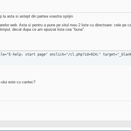
 la asta si astept din partea voastra sprijin.
arelor web. Asta si pentru a pune pe situl meu 2 liste cu directoare: cele pe
e timpul, decat dupa ce am epuizat lista cea "buna".
tle="E-help: start page" onclick="/cl.php?id=924;" target="_blan
k-ului este cu cantec?