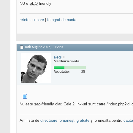
NU e
SEO
friendly
retete culinare
|
fotograf de nunta
10th August 2007,
19:20
alecs
Membru SeoPedia
Reputatie:
38
Nu este
seo
-friendly clar. Cele 2 link-uri sunt catre /index.php?i
Am lista de
directoare românești gratuite
și o unealtă pentru
căutar