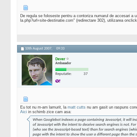
De regula se foloseste pentru a contoriza numarul de accesari a unu
la.php?url=site-destinatie.com" (redirectare 302), utilizarea onclic
10th August 2007,
09:33
Dever
Ambasador
Reputatie:
37
Eu tot nu m-am lamurit, la
matt cutts
nu am gasit un raspuns concr
Aici
in schimb zice cam asa:
When Googlebot indexes a page containing Javascript, it will index
of Javascript with the intent to deceive search engines is not. For
(who see the Javascript-based text) than for search engines (which
page with the intent to show the user a different page than the 