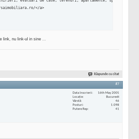
nk, nu link-ul in sine ...
Răspunde cu citat
#7
Data înscrierii
16th May 2005
Locaţie
Bucuresti
Vârstă
46
Posturi
1.098
Putere Rep
41