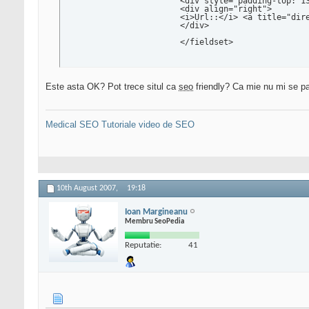
			<div style="padding-top: 13px;"><i>Descriere::</i>&nbsp;&nbsp;Anunturi, cereri, oferte, inchirieri, evaluari de case, terenuri, apartamente, spatii comerciale gratuit!</div><br>

			<div align="right">

			<i>Url::</i> <a title="director web" href="/index.php?id_c=4&amp;id_site=32">http://www.bursaimobiliara.ro/</a>

			</div>

			</fieldset>
Este asta OK? Pot trece situl ca
seo
friendly? Ca mie nu mi se par
Medical SEO
Tutoriale video de SEO
10th August 2007,
19:18
Ioan Margineanu
Membru SeoPedia
Reputatie:
41