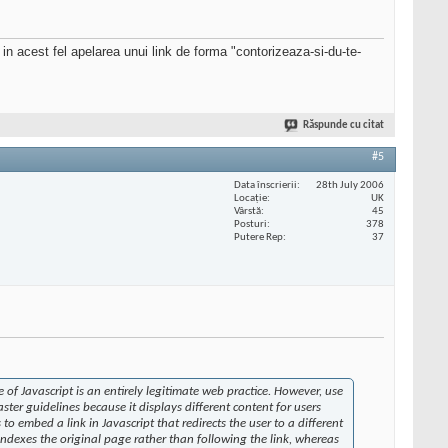
in acest fel apelarea unui link de forma "contorizeaza-si-du-te-
Răspunde cu citat
#5
Data înscrierii
28th July 2006
Locaţie
UK
Vârstă
45
Posturi
378
Putere Rep
37
 of Javascript is an entirely legitimate web practice. However, use
aster guidelines because it displays different content for users
o embed a link in Javascript that redirects the user to a different
indexes the original page rather than following the link, whereas