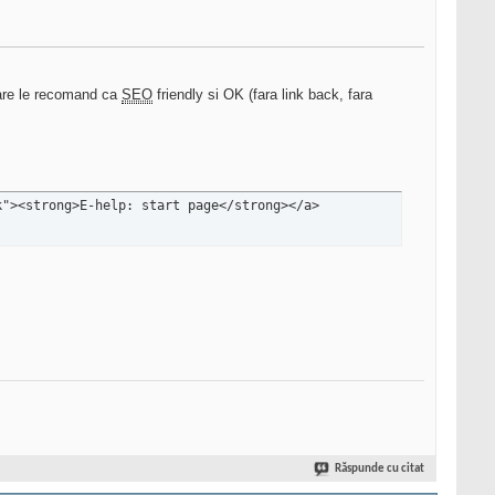
 care le recomand ca
SEO
friendly si OK (fara link back, fara
k"><strong>E-help: start page</strong></a>
Răspunde cu citat