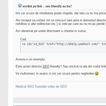
onclick pe link .. seo friendly au ba?
Imi cer scuze de intrebarea poate stupida, dar iata ca nu ma pricep
Am inceput sa vizitez tot ce misca-n tara asta in domeniul directo
nofollow si alte redirectari etc.) si cele pe care eu nu mi-as pierd
Am observat pe unele directoare o chestie in sursa:
Cod:
<a id="id_924" href="http://ehelp.yeahost.com/" ti
Acesta e un exemplu.
Este acest director
SEO
friendly? Sau onclick-ul ala din codul lin
Va multumesc in avans si imi cer scuze pentru neghiobie
Medical SEO
Tutoriale video de SEO