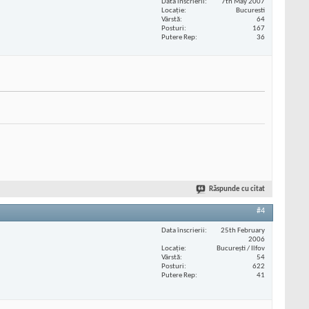
Data înscrierii
7th May 2007
Locaţie
Bucuresti
Vârstă
64
Posturi
167
Putere Rep
36
Răspunde cu citat
#4
Data înscrierii
25th February
2006
Locaţie
București / Ilfov
Vârstă
54
Posturi
622
Putere Rep
41