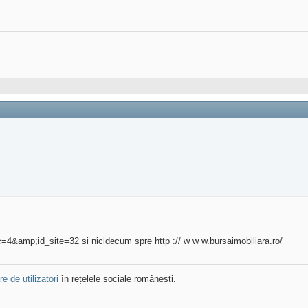
d_c=4&amp;id_site=32 si nicidecum spre http :// w w w.bursaimobiliara.ro/
e de utilizatori
în rețelele sociale românești.