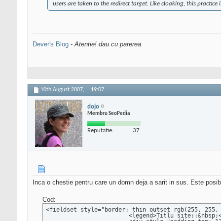
users are taken to the redirect target. Like cloaking, this practi
Dever's Blog
-
Atentie! dau cu parerea.
10th August 2007,
19:07
dojo
Membru SeoPedia
Reputatie:
37
Inca o chestie pentru care un domn deja a sarit in sus. Este posib
Cod:
<fieldset style="border: thin outset rgb(255, 255, 
			<legend>Titlu site::&nbsp;<b><a title="director web" href="/index.php?id_c=4&amp;id_site=32">Bursa Imobiliara</a> (41 afisari)</b></legend>			
