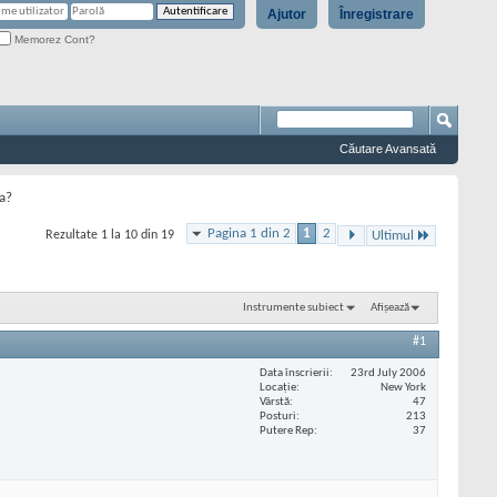
Ajutor
Înregistrare
Memorez Cont?
Căutare Avansată
ba?
Pagina 1 din 2
1
2
Rezultate 1 la 10 din 19
Ultimul
Instrumente subiect
Afișează
#1
Data înscrierii
23rd July 2006
Locaţie
New York
Vârstă
47
Posturi
213
Putere Rep
37