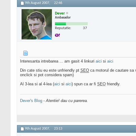
9th August 2007,
22:46
Dever
Ambasador
Reputatie:
37
Interesanta intrebarea ... am gasit 4 linkuri
aici
si
aici
Din cate stiu eu este unfriendly pt
SEO
ca motorul de cautare sa v
onclick si pot considera spam)
Al 3-lea si al 4-lea (
aici
si
aici
) spun ca ar fi
SEO
friendly.
Dever's Blog
-
Atentie! dau cu parerea.
9th August 2007,
23:13