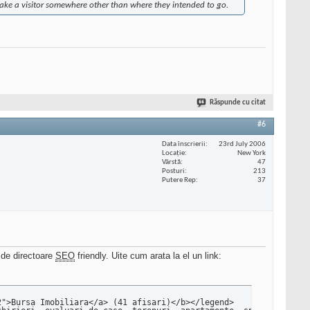
n take a visitor somewhere other than where they intended to go.
Răspunde cu citat
#6
Data înscrierii
23rd July 2006
Locaţie
New York
Vârstă
47
Posturi
213
Putere Rep
37
 de directoare
SEO
friendly. Uite cum arata la el un link: