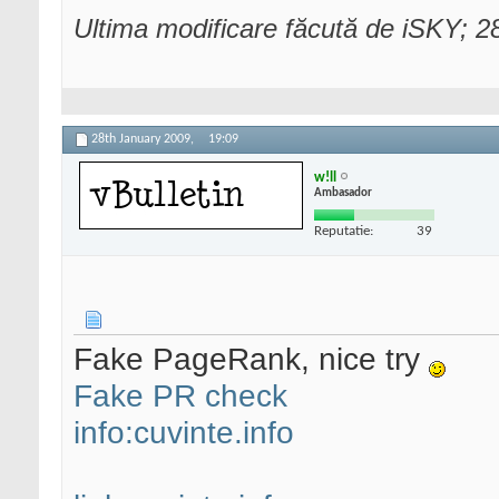
Ultima modificare făcută de iSKY; 2
28th January 2009,
19:09
w!ll
Ambasador
Reputatie:
39
Fake PageRank, nice try
Fake PR check
info:cuvinte.info