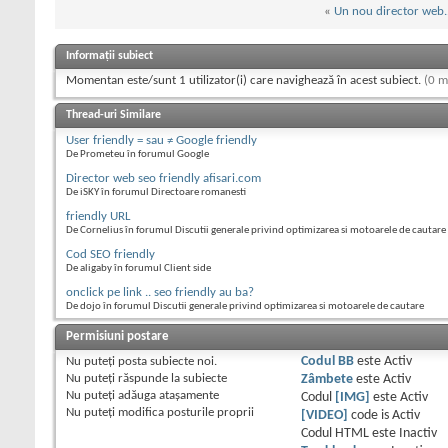
«
Un nou director web..
Informații subiect
Momentan este/sunt 1 utilizator(i) care navighează în acest subiect.
(0 m
Thread-uri Similare
User friendly = sau ≠ Google friendly
De Prometeu în forumul Google
Director web seo friendly afisari.com
De iSKY în forumul Directoare romanesti
friendly URL
De Cornelius în forumul Discutii generale privind optimizarea si motoarele de cautare
Cod SEO friendly
De aligaby în forumul Client side
onclick pe link .. seo friendly au ba?
De dojo în forumul Discutii generale privind optimizarea si motoarele de cautare
Permisiuni postare
Nu puteţi
posta subiecte noi.
Codul BB
este
Activ
Nu puteţi
răspunde la subiecte
Zâmbete
este
Activ
Nu puteţi
adăuga ataşamente
Codul
[IMG]
este
Activ
Nu puteţi
modifica posturile proprii
[VIDEO]
code is
Activ
Codul HTML este
Inactiv