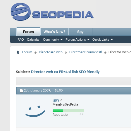
Forum
What's New?
Spy
FAQ
Calendar
Community
Forum Actions
Quick Links
Forum
Directoare web
Directoare romanesti
Director web c
Subiect:
Director web cu PR=4 si link SEO friendly
28th January 2009,
18:00
iSKY
Membru SeoPedia
Reputatie:
44