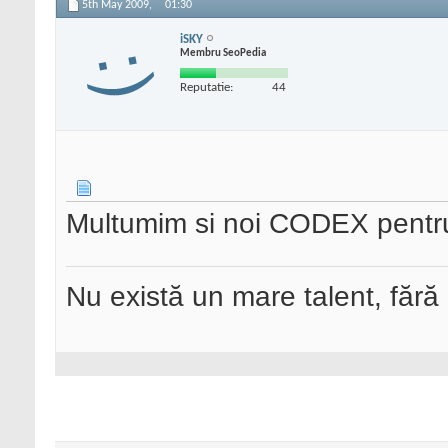
5th May 2009,
01:30
iSKY
Membru SeoPedia
Reputatie:
44
Multumim si noi CODEX pentr
Nu există un mare talent, fără