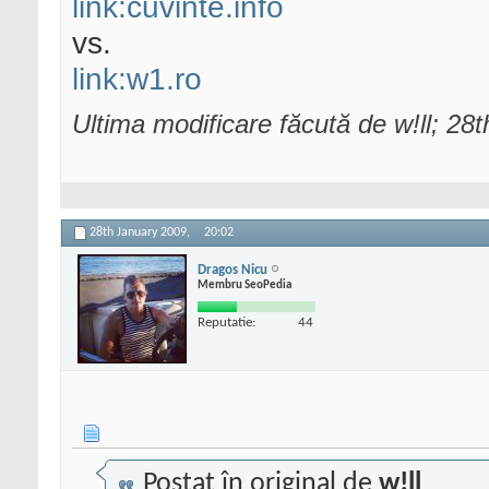
link:cuvinte.info
vs.
link:w1.ro
Ultima modificare făcută de w!ll; 28
28th January 2009,
20:02
Dragos Nicu
Membru SeoPedia
Reputatie:
44
Postat în original de
w!ll