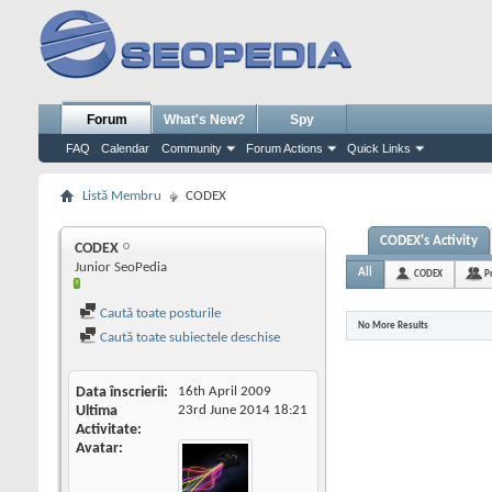
Forum
What's New?
Spy
FAQ
Calendar
Community
Forum Actions
Quick Links
Listă Membru
CODEX
CODEX's Activity
CODEX
Junior SeoPedia
All
CODEX
P
Caută toate posturile
No More Results
Caută toate subiectele deschise
Data înscrierii
16th April 2009
Ultima
23rd June 2014
18:21
Activitate
Avatar