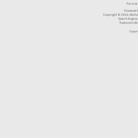
Fus ora
Powered b
Copyright © 2026 vBulleti
Search Engine
Traducere vB
Copyr