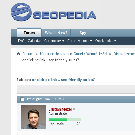
Forum
What's New?
Spy
FAQ
Calendar
Community
Forum Actions
Quick Links
Forum
Motoare de cautare. Google, Yahoo!, MSN
Discutii gene
onclick pe link .. seo friendly au ba?
Subiect:
onclick pe link .. seo friendly au ba?
11th August 2007,
01:53
Cristian Mezei
Administrator
Reputatie:
66