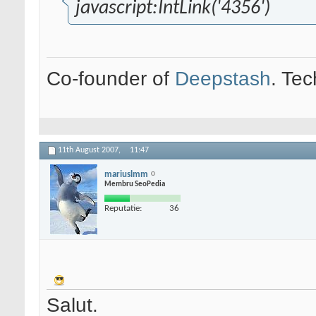
javascript
:IntLink('4356')
Co-founder of
Deepstash
. Tec
11th August 2007,
11:47
mariuslmm
Membru SeoPedia
Reputatie:
36
Salut.