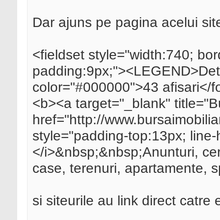
Dar ajuns pe pagina acelui sit
<fieldset style="width:740; bo
padding:9px;"><LEGEND>Detali
color="#000000">43 afisari</f
<b><a target="_blank" title="B
href="http://www.bursaimobilia
style="padding-top:13px; line-
</i>&nbsp;&nbsp;Anunturi, cerer
case, terenuri, apartamente, sp
si siteurile au link direct catre 