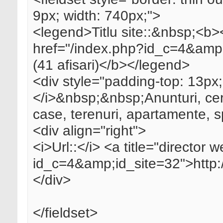
9px; width: 740px;">
<legend>Titlu site::&nbsp;<b><
href="/index.php?id_c=4&amp;
(41 afisari)</b></legend>
<div style="padding-top: 13px;
</i>&nbsp;&nbsp;Anunturi, cerer
case, terenuri, apartamente, s
<div align="right">
<i>Url::</i> <a title="director
id_c=4&amp;id_site=32">http:/
</div>
</fieldset>