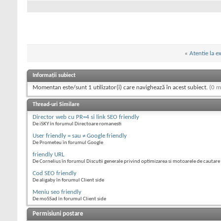
«
Atentie la e
Informații subiect
Momentan este/sunt 1 utilizator(i) care navighează în acest subiect.
(0 m
Thread-uri Similare
Director web cu PR=4 si link SEO friendly
De iSKY în forumul Directoare romanesti
User friendly = sau ≠ Google friendly
De Prometeu în forumul Google
friendly URL
De Cornelius în forumul Discutii generale privind optimizarea si motoarele de cautare
Cod SEO friendly
De aligaby în forumul Client side
Meniu seo friendly
De moSSad în forumul Client side
Permisiuni postare