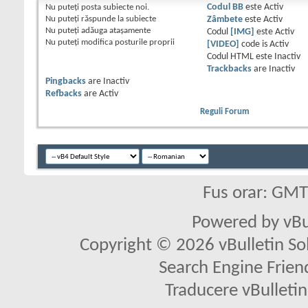
Nu puteţi
posta subiecte noi.
Codul BB
este
Activ
Nu puteţi
răspunde la subiecte
Zâmbete
este
Activ
Nu puteţi
adăuga ataşamente
Codul
[IMG]
este
Activ
Nu puteţi
modifica posturile proprii
[VIDEO]
code is
Activ
Codul HTML este
Inactiv
Trackbacks
are
Inactiv
Pingbacks
are
Inactiv
Refbacks
are
Activ
Reguli Forum
Fus orar: GM
Powered by vBu
Copyright © 2026 vBulletin Solu
Search Engine Frien
Traducere vBullet