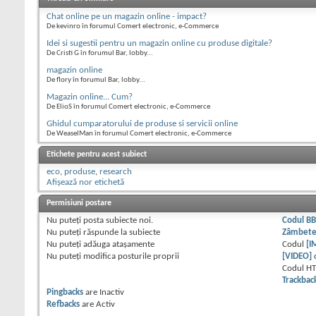
Chat online pe un magazin online - impact?
De kevinro în forumul Comert electronic, e-Commerce
Idei si sugestii pentru un magazin online cu produse digitale?
De Cristi G în forumul Bar, lobby...
magazin online
De flory în forumul Bar, lobby...
Magazin online... Cum?
De ElioS în forumul Comert electronic, e-Commerce
Ghidul cumparatorului de produse si servicii online
De WeaselMan în forumul Comert electronic, e-Commerce
Etichete pentru acest subiect
eco
,
produse
,
research
Afișează nor etichetă
Permisiuni postare
Nu puteţi
posta subiecte noi.
Codul B
Nu puteţi
răspunde la subiecte
Zâmbet
Nu puteţi
adăuga ataşamente
Codul
[I
Nu puteţi
modifica posturile proprii
[VIDEO]
Codul H
Trackbac
Pingbacks
are
Inactiv
Refbacks
are
Activ