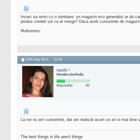
Incerc sa revin cu o intrebare: un magazin eco generalist ar da c
produs credeti voi ca ar merge? Daca aveti cunostinte de magazin
Multumesc
10th May 2011,
15:58
tanshi
Membru SeoPedia
Reputatie:
30
La noi nu am cunostinte, dar am realizat acum un an si mai bine un
The best things in life aren't things