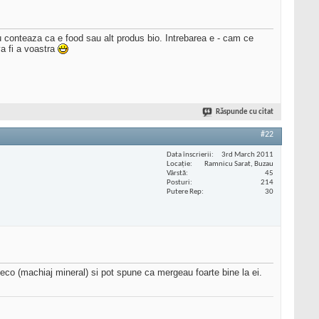
 conteaza ca e food sau alt produs bio. Intrebarea e - cam ce
a fi a voastra
Răspunde cu citat
#22
Data înscrierii
3rd March 2011
Locaţie
Ramnicu Sarat, Buzau
Vârstă
45
Posturi
214
Putere Rep
30
eco (machiaj mineral) si pot spune ca mergeau foarte bine la ei.