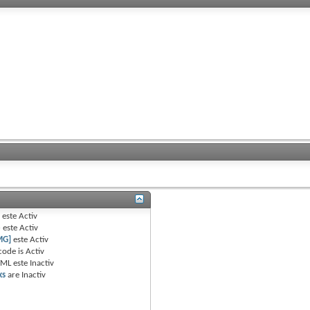
B
este
Activ
e
este
Activ
MG]
este
Activ
code is
Activ
TML este
Inactiv
ks
are
Inactiv