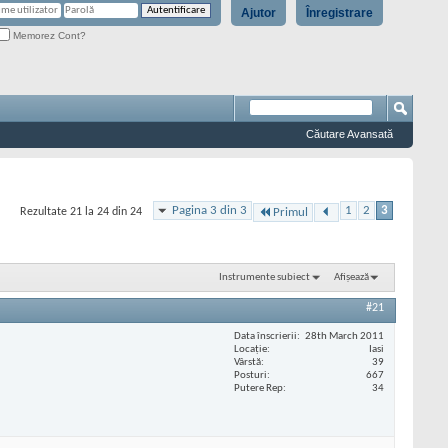
Ajutor
Înregistrare
Memorez Cont?
Căutare Avansată
Pagina 3 din 3
1
2
3
Rezultate 21 la 24 din 24
Primul
Instrumente subiect
Afișează
#21
Data înscrierii
28th March 2011
Locaţie
Iasi
Vârstă
39
Posturi
667
Putere Rep
34