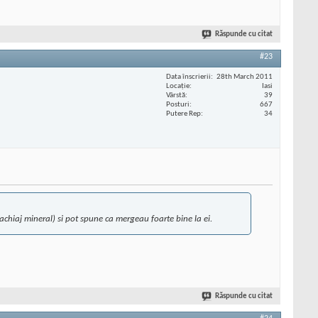
Răspunde cu citat
#23
Data înscrierii
28th March 2011
Locaţie
Iasi
Vârstă
39
Posturi
667
Putere Rep
34
achiaj mineral) si pot spune ca mergeau foarte bine la ei.
Răspunde cu citat