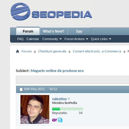
Forum
What's New?
Spy
FAQ
Calendar
Community
Forum Actions
Quick Links
Forum
Chestiuni generale
Comert electronic, e-Commerce
Subiect:
Magazin online de produse eco
10th May 2011,
10:12
valentino
Membru SeoPedia
Reputatie:
34