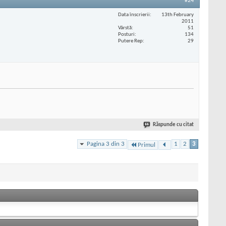
#24
Data înscrierii
13th February
2011
Vârstă
51
Posturi
134
Putere Rep
29
Răspunde cu citat
Pagina 3 din 3
1
2
3
Primul