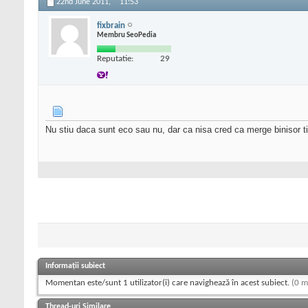
22nd June 2011,
11:53
fixbrain
Membru SeoPedia
Reputatie:
29
Nu stiu daca sunt eco sau nu, dar ca nisa cred ca merge binisor ti
Informații subiect
Momentan este/sunt 1 utilizator(i) care navighează în acest subiect.
(0 m
Thread-uri Similare