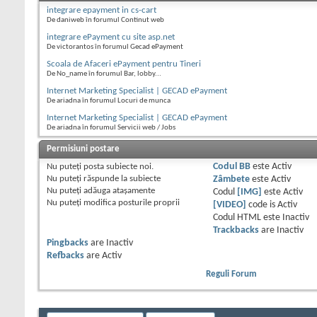
integrare epayment in cs-cart
De daniweb în forumul Continut web
integrare ePayment cu site asp.net
De victorantos în forumul Gecad ePayment
Scoala de Afaceri ePayment pentru Tineri
De No_name în forumul Bar, lobby...
Internet Marketing Specialist | GECAD ePayment
De ariadna în forumul Locuri de munca
Internet Marketing Specialist | GECAD ePayment
De ariadna în forumul Servicii web / Jobs
Permisiuni postare
Nu puteţi
posta subiecte noi.
Codul BB
este
Activ
Nu puteţi
răspunde la subiecte
Zâmbete
este
Activ
Nu puteţi
adăuga ataşamente
Codul
[IMG]
este
Activ
Nu puteţi
modifica posturile proprii
[VIDEO]
code is
Activ
Codul HTML este
Inactiv
Trackbacks
are
Inactiv
Pingbacks
are
Inactiv
Refbacks
are
Activ
Reguli Forum