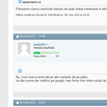
epayment.ro
Foloseste cineva serviciile siteului de plati online mentionat in tit
Ultima modificare făcută de Vali Mihalcea; 4th July 2011 la
19:31
.
4th July 2011,
19:38
Andrei01
Membru SeoPedia
Reputatie:
29
Nu, sunt mai scumpi decat alte variante de pe piata
nu dau nume dar verifica pe google care firme mai ofera solutii de 
4th July 2011,
21:01