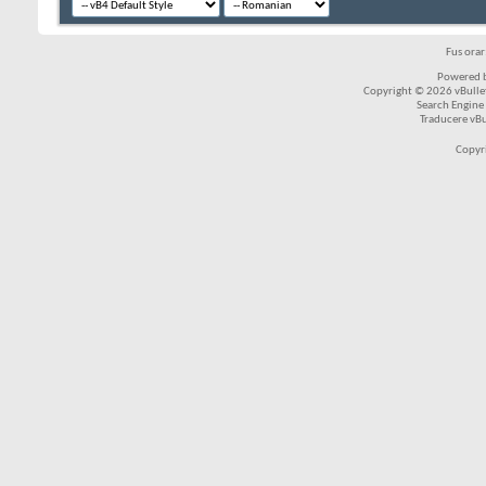
Fus ora
Powered b
Copyright © 2026 vBulleti
Search Engine
Traducere vB
Copyr