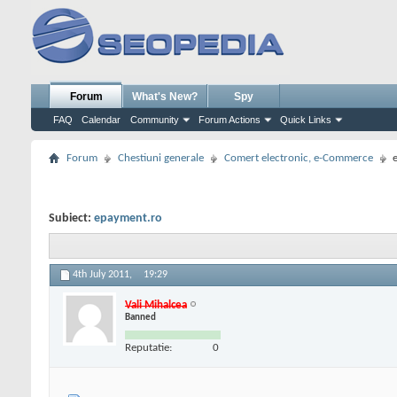
Forum
What's New?
Spy
FAQ
Calendar
Community
Forum Actions
Quick Links
Forum
Chestiuni generale
Comert electronic, e-Commerce
Subiect:
epayment.ro
4th July 2011,
19:29
Vali Mihalcea
Banned
Reputatie:
0