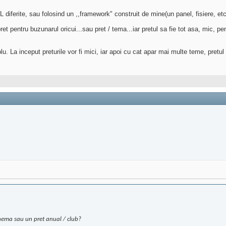
iferite, sau folosind un ,,framework" construit de mine(un panel, fisiere, etc) 
 pentru buzunarul oricui...sau pret / tema...iar pretul sa fie tot asa, mic, pen
. La inceput preturile vor fi mici, iar apoi cu cat apar mai multe teme, pretul 
hema sau un pret anual / club?