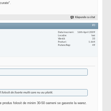
curate".
Răspunde cu citat
#3
Data înscrierii
16th April 2009
Locaţie
Iasi
Vârstă
33
Posturi
1.664
Putere Rep
49
 folosit de foarte multi care nu au platit.
ce produs folosit de minim 30-50 oameni se gaseste la warez.