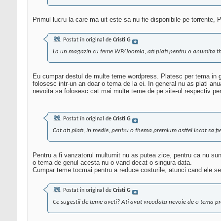
Primul lucru la care ma uit este sa nu fie disponibile pe torrente, P
Postat în original de
Cristi G
La un magazin cu teme WP/Joomla, ati plati pentru o anumita t
Eu cumpar destul de multe teme wordpress. Platesc per tema in ge
folosesc intr-un an doar o tema de la ei. In general nu as plati a
nevoita sa folosesc cat mai multe teme de pe site-ul respectiv pen
Postat în original de
Cristi G
Cat ati plati, in medie, pentru o thema premium astfel incat sa f
Pentru a fi vanzatorul multumit nu as putea zice, pentru ca nu s
o tema de genul acesta nu o vand decat o singura data.
Cumpar teme tocmai pentru a reduce costurile, atunci cand ele se p
Postat în original de
Cristi G
Ce sugestii de teme aveti? Ati avut vreodata nevoie de o tema pre