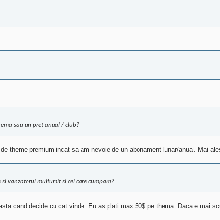
hema sau un pret anual / club?
ie de theme premium incat sa am nevoie de un abonament lunar/anual. Mai ales
ie si vanzatorul multumit si cel care cumpara?
i asta cand decide cu cat vinde. Eu as plati max 50$ pe thema. Daca e mai s