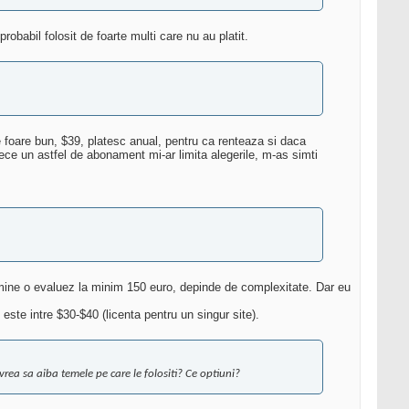
robabil folosit de foarte multi care nu au platit.
foare bun, $39, platesc anual, pentru ca renteaza si daca
ece un astfel de abonament mi-ar limita alegerile, m-as simti
mine o evaluez la minim 150 euro, depinde de complexitate. Dar eu
ste intre $30-$40 (licenta pentru un singur site).
rea sa aiba temele pe care le folositi? Ce optiuni?