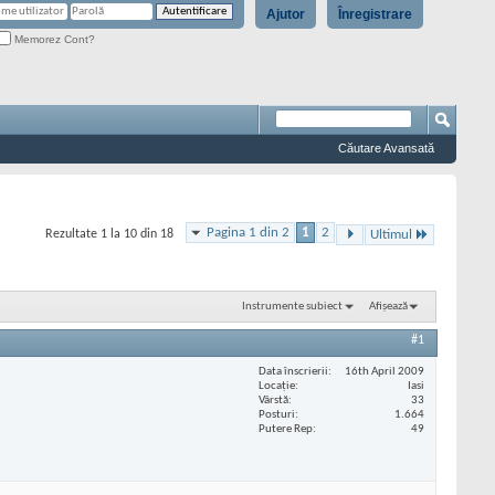
Ajutor
Înregistrare
Memorez Cont?
Căutare Avansată
Pagina 1 din 2
1
2
Rezultate 1 la 10 din 18
Ultimul
Instrumente subiect
Afișează
#1
Data înscrierii
16th April 2009
Locaţie
Iasi
Vârstă
33
Posturi
1.664
Putere Rep
49