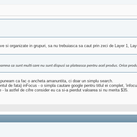
ve si organizate in grupuri, sa nu trebuiasca sa caut prin zeci de Layer 1, Laye
eamna ca sunt multi care nu sunt dispusi sa plateasca pentru acel produs. Orice prod
spuneam ca fac o ancheta amanuntita, ci doar un simplu search.
l de fata) inFocus - o simpla cautare google pentru titlul ei complet, 'infocu
 - la astfel de cifre consider eu ca si-a pierdut valoarea si nu merita $35.