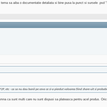
tema sa aiba o documentatie detaliata si bine pusa la punct si sursele .psd "
P2P, etc - ca sa nu dau banii pe ceva ce si-a pierdut valoarea fiind share-uit si probabil
amna ca sunt multi care nu sunt dispusi sa plateasca pentru acel produs. Ori