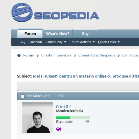
Forum
What's New?
Spy
FAQ
Calendar
Community
Forum Actions
Quick Links
Forum
Chestiuni generale
Comunitatea Seopedia
Bar, lobby.
Subiect:
Idei si sugestii pentru un magazin online cu produse digita
31st March 2011,
19:15
Cristi G
Membru SeoPedia
Reputatie:
49