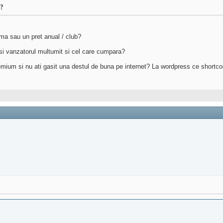
e?
ma sau un pret anual / club?
e si vanzatorul multumit si cel care cumpara?
mium si nu ati gasit una destul de buna pe internet? La wordpress ce shortcode