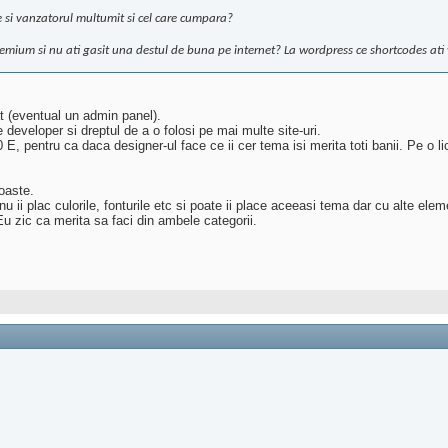
ie si vanzatorul multumit si cel care cumpara?
mium si nu ati gasit una destul de buna pe internet? La wordpress ce shortcodes ati v
at (eventual un admin panel).
 developer si dreptul de a o folosi pe mai multe site-uri.
 pentru ca daca designer-ul face ce ii cer tema isi merita toti banii. Pe o l
oaste.
 nu ii plac culorile, fonturile etc si poate ii place aceeasi tema dar cu alte e
. Eu zic ca merita sa faci din ambele categorii.