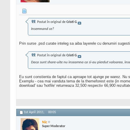
Postat în original de
Cristi G
Insemnand ce?
Prin surse .psd curate inteleg sa aiba layerele cu denumiri sugesti
Postat în original de
Cristi G
Daca sunt share-uite nu inseamna ca si-au pierdut valoarea, ins
Eu sunt constienta de faptul ca aproape tot ajunge pe warez. Nu 
Exemplu - cea mai vanduta tema de la themeforest este (in momentu
download' sau 'hotfile' returneaza 32,500 respectiv 66,900 rezultate
1st April 2011,
00:05
Nic
Super Moderator