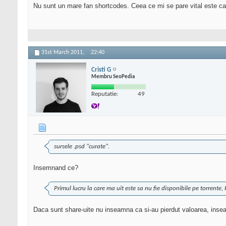
Nu sunt un mare fan shortcodes. Ceea ce mi se pare vital este ca 
31st March 2011,
22:40
Cristi G
Membru SeoPedia
Reputatie:
49
sursele .psd "curate".
Insemnand ce?
Primul lucru la care ma uit este sa nu fie disponibile pe torrente, 
Daca sunt share-uite nu inseamna ca si-au pierdut valoarea, inse