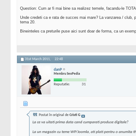
Question: Cum ar fi mai bine sa realizez temele, facandu-le TOTAL d
Unde credeti ca e rata de succes mai mare? La vanzarea / club, pret
tema 20.
Bineinteles ca preturile puse aici sunt doar de forma, ca un exemplu
31st March 2011,
22:48
danP
Membru SeoPedia
Reputatie:
31
Postat în original de
Cristi G
La ce va uitati prima data cand cumparati produse digitale?
La un magazin cu teme WP/Joomla, ati plati pentru o anumita t