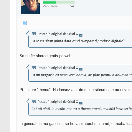
Reputatie:
54
Postat în original de
Cristi G
La ce va uitati prima data cand cumparati produse digitale?
Sa nu fie shared gratis pe web.
Postat în original de
Cristi G
La un magazin cu teme WP/Joomla, ati plati pentru o anumita t
Pt fiecare "thema". Nu lansez atat de multe siteuri care au nevo
Postat în original de
Cristi G
Cat ati plati, in medie, pentru o thema premium astfel incat sa f
In general nu ma gandesc sa fie vanzatorul multumit, e treaba lu