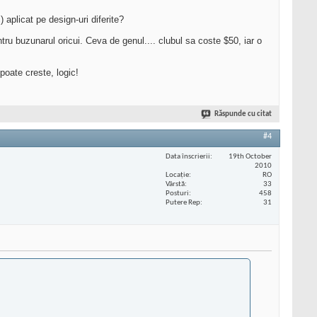
aplicat pe design-uri diferite?
tru buzunarul oricui. Ceva de genul.... clubul sa coste $50, iar o
poate creste, logic!
Răspunde cu citat
#4
Data înscrierii
19th October
2010
Locaţie
RO
Vârstă
33
Posturi
458
Putere Rep
31