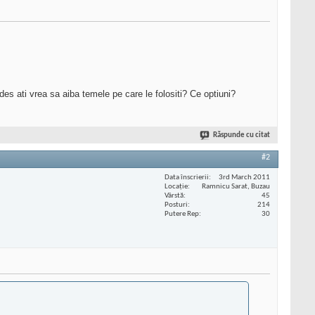
s ati vrea sa aiba temele pe care le folositi? Ce optiuni?
Răspunde cu citat
#2
Data înscrierii
3rd March 2011
Locaţie
Ramnicu Sarat, Buzau
Vârstă
45
Posturi
214
Putere Rep
30