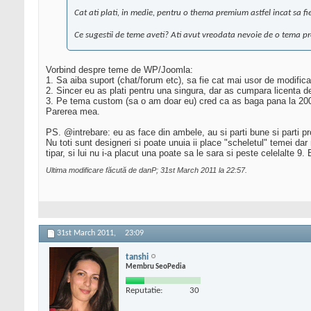
Cat ati plati, in medie, pentru o thema premium astfel incat sa f
Ce sugestii de teme aveti? Ati avut vreodata nevoie de o tema pre
Vorbind despre teme de WP/Joomla:
1. Sa aiba suport (chat/forum etc), sa fie cat mai usor de modific
2. Sincer eu as plati pentru una singura, dar as cumpara licenta de
3. Pe tema custom (sa o am doar eu) cred ca as baga pana la 200 E,
Parerea mea.
PS. @intrebare: eu as face din ambele, au si parti bune si parti pr
Nu toti sunt designeri si poate unuia ii place "scheletul" temei dar
tipar, si lui nu i-a placut una poate sa le sara si peste celelalte 9
Ultima modificare făcută de danP; 31st March 2011 la
22:57
.
31st March 2011,
23:09
tanshi
Membru SeoPedia
Reputatie:
30