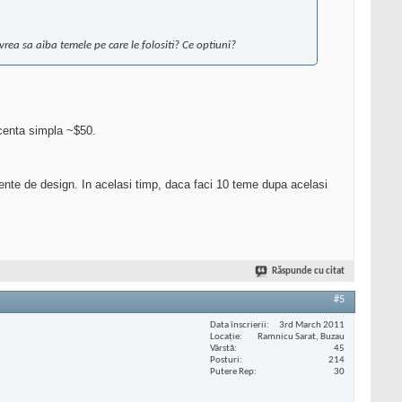
rea sa aiba temele pe care le folositi? Ce optiuni?
icenta simpla ~$50.
lemente de design. In acelasi timp, daca faci 10 teme dupa acelasi
Răspunde cu citat
#5
Data înscrierii
3rd March 2011
Locaţie
Ramnicu Sarat, Buzau
Vârstă
45
Posturi
214
Putere Rep
30