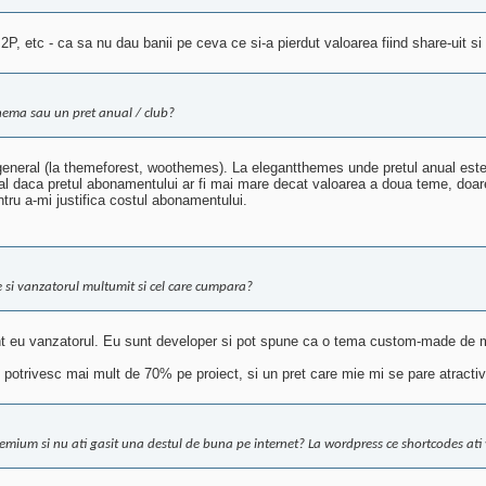
2P, etc - ca sa nu dau banii pe ceva ce si-a pierdut valoarea fiind share-uit si p
hema sau un pret anual / club?
neral (la themeforest, woothemes). La elegantthemes unde pretul anual este 
nual daca pretul abonamentului ar fi mai mare decat valoarea a doua teme, doar
tru a-mi justifica costul abonamentului.
ie si vanzatorul multumit si cel care cumpara?
unt eu vanzatorul. Eu sunt developer si pot spune ca o tema custom-made de 
otrivesc mai mult de 70% pe proiect, si un pret care mie mi se pare atractiv e
mium si nu ati gasit una destul de buna pe internet? La wordpress ce shortcodes ati v