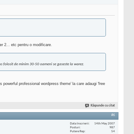
r 2... etc pentru o modificare.
us folosit de minim 30-50 oameni se gaseste la warez.
s powerful professional wordpress theme' la care adaugi 'free
Răspunde cu citat
#6
Data înscrierii
14th May 2007
Posturi
987
Putere Rep
54