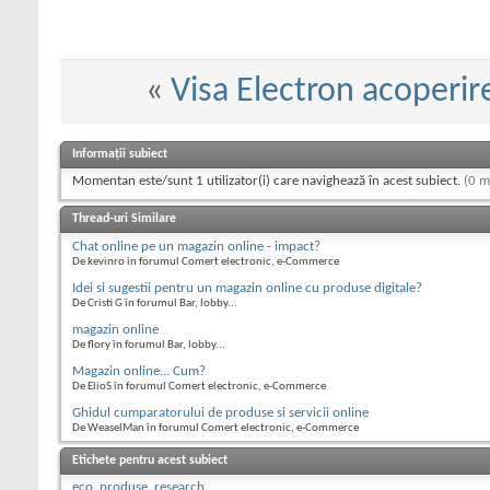
«
Visa Electron acoperir
Informații subiect
Momentan este/sunt 1 utilizator(i) care navighează în acest subiect.
(0 m
Thread-uri Similare
Chat online pe un magazin online - impact?
De kevinro în forumul Comert electronic, e-Commerce
Idei si sugestii pentru un magazin online cu produse digitale?
De Cristi G în forumul Bar, lobby...
magazin online
De flory în forumul Bar, lobby...
Magazin online... Cum?
De ElioS în forumul Comert electronic, e-Commerce
Ghidul cumparatorului de produse si servicii online
De WeaselMan în forumul Comert electronic, e-Commerce
Etichete pentru acest subiect
eco
,
produse
,
research