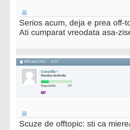
Serios acum, deja e prea off-t
Ati cumparat vreodata asa-zi
28th April 2011,
12:23
Crocodila
Membru SeoPedia
Reputatie:
29
Scuze de offtopic: sti ca miere