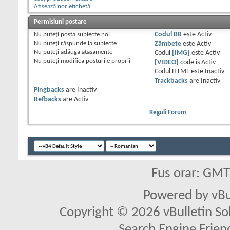
Afișează nor etichetă
Permisiuni postare
Nu puteţi
posta subiecte noi.
Codul BB
este
Activ
Nu puteţi
răspunde la subiecte
Zâmbete
este
Activ
Nu puteţi
adăuga ataşamente
Codul
[IMG]
este
Activ
Nu puteţi
modifica posturile proprii
[VIDEO]
code is
Activ
Codul HTML este
Inactiv
Trackbacks
are
Inactiv
Pingbacks
are
Inactiv
Refbacks
are
Activ
Reguli Forum
Fus orar: GM
Powered by vBu
Copyright © 2026 vBulletin Solu
Search Engine Frien