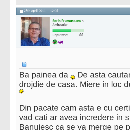
28th April 2011,
12:06
Sorin Frumuseanu
Ambasador
Reputatie:
66
Ba painea da
De asta cautam 
drojdie de casa. Miere in loc 
Din pacate cam asta e cu certif
vad cati ar avea incredere in 
Banuiesc ca se va merge pe p