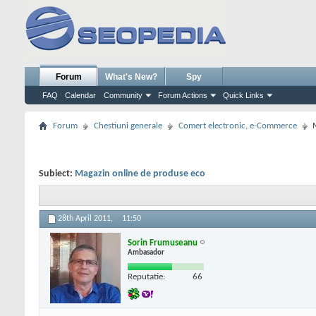
Forum
What's New?
Spy
FAQ
Calendar
Community
Forum Actions
Quick Links
Forum
Chestiuni generale
Comert electronic, e-Commerce
Subiect:
Magazin online de produse eco
28th April 2011,
11:50
Sorin Frumuseanu
Ambasador
Reputatie:
66