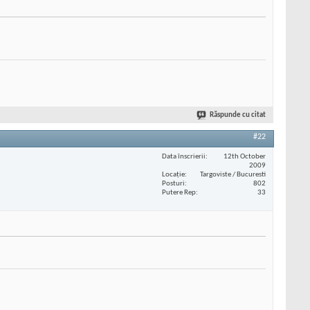
Răspunde cu citat
#22
Data înscrierii
12th October
2009
Locaţie
Targoviste / Bucuresti
Posturi
802
Putere Rep
33