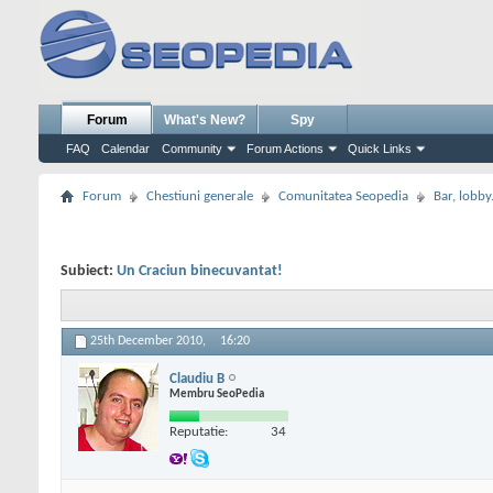
Forum
What's New?
Spy
FAQ
Calendar
Community
Forum Actions
Quick Links
Forum
Chestiuni generale
Comunitatea Seopedia
Bar, lobby.
Subiect:
Un Craciun binecuvantat!
25th December 2010,
16:20
Claudiu B
Membru SeoPedia
Reputatie:
34