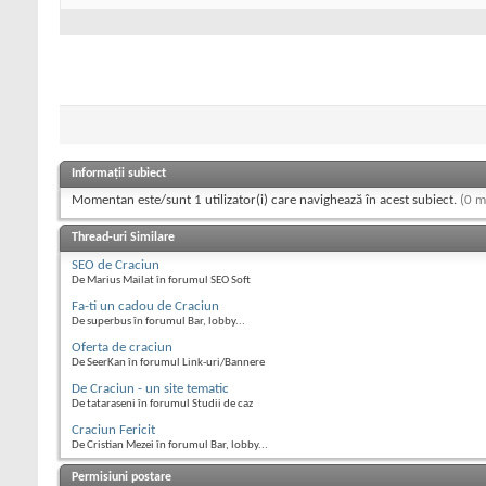
Informații subiect
Momentan este/sunt 1 utilizator(i) care navighează în acest subiect.
(0 m
Thread-uri Similare
SEO de Craciun
De Marius Mailat în forumul SEO Soft
Fa-ti un cadou de Craciun
De superbus în forumul Bar, lobby...
Oferta de craciun
De SeerKan în forumul Link-uri/Bannere
De Craciun - un site tematic
De tataraseni în forumul Studii de caz
Craciun Fericit
De Cristian Mezei în forumul Bar, lobby...
Permisiuni postare