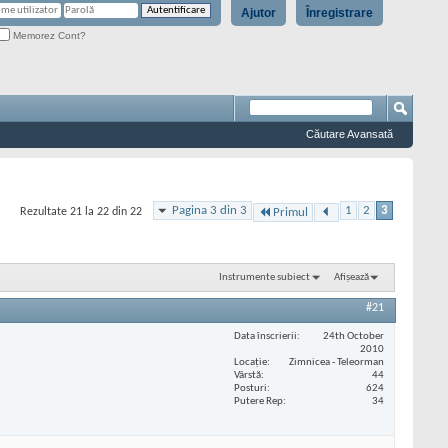
Ajutor
Înregistrare
Memorez Cont?
Căutare Avansată
Pagina 3 din 3
1
2
3
Rezultate 21 la 22 din 22
Primul
Instrumente subiect
Afișează
#21
Data înscrierii
24th October
2010
Locaţie
Zimnicea - Teleorman
Vârstă
44
Posturi
624
Putere Rep
34