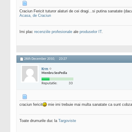
Craciun Fericit tuturor alaturi de cei dragi...si putina sanatate (da
Acasa, de Craciun
Imi plac
recenziile profesionale
ale
produselor IT
.
26th December 2010,
23:27
Krm
Membru SeoPedia
Reputatie:
33
craciun fericit
mie imi trebuie mai multa sanatate ca sunt cobza 
Toate drumurile duc la
Targoviste