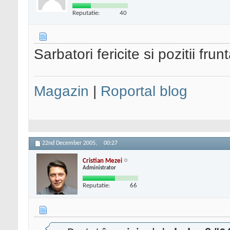
Reputatie:
40
Sarbatori fericite si pozitii fru
Magazin
|
Roportal blog
22nd December 2005,
00:27
Cristian Mezei
Administrator
Reputatie:
66