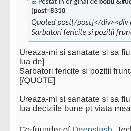
Postat în original de
bobu &#06
[post=8310
Quoted post[/post]</div><div 
Sarbatori fericite si pozitii fr
Ureaza-mi si sanatate si sa fiu 
lua de]
Sarbatori fericite si pozitii fru
[/QUOTE]
Ureaza-mi si sanatate si sa fiu 
lua deciziile bune pt viata mea
Co-founder of
Deepstash
. Tec