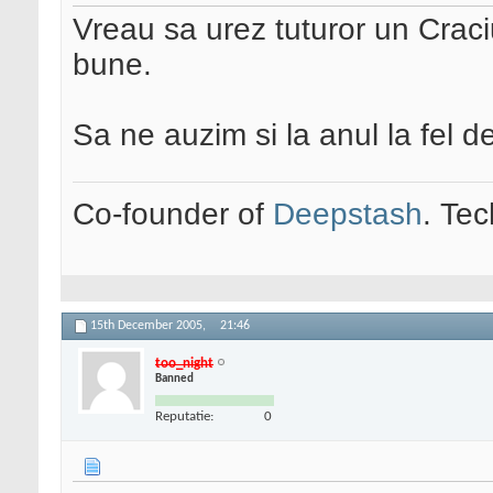
Vreau sa urez tuturor un Craciun
bune.
Sa ne auzim si la anul la fel d
Co-founder of
Deepstash
. Tec
15th December 2005,
21:46
too_night
Banned
Reputatie:
0