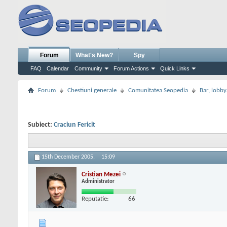
Forum
What's New?
Spy
FAQ
Calendar
Community
Forum Actions
Quick Links
Forum
Chestiuni generale
Comunitatea Seopedia
Bar, lobby.
Subiect:
Craciun Fericit
15th December 2005,
15:09
Cristian Mezei
Administrator
Reputatie:
66