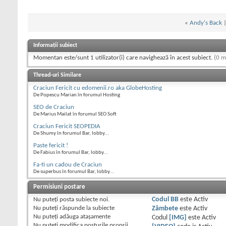
«
Andy's Back
Informații subiect
Momentan este/sunt 1 utilizator(i) care navighează în acest subiect.
(0 m
Thread-uri Similare
Craciun Fericit cu edomenii.ro aka GlobeHosting
De Popescu Marian în forumul Hosting
SEO de Craciun
De Marius Mailat în forumul SEO Soft
Craciun Fericit SEOPEDIA
De Shumy în forumul Bar, lobby...
Paste fericit !
De Fabius în forumul Bar, lobby...
Fa-ti un cadou de Craciun
De superbus în forumul Bar, lobby...
Permisiuni postare
Nu puteţi
posta subiecte noi.
Codul BB
este
Activ
Nu puteţi
răspunde la subiecte
Zâmbete
este
Activ
Nu puteţi
adăuga ataşamente
Codul
[IMG]
este
Activ
Nu puteţi
modifica posturile proprii