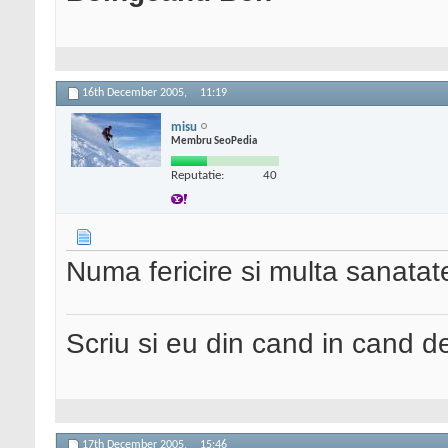
16th December 2005,
11:19
misu
Membru SeoPedia
Reputatie:
40
Numa fericire si multa sanata
Scriu si eu din cand in cand 
17th December 2005,
15:46