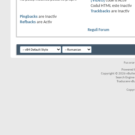
[VIDEO]
code is
Activ
Codul HTML este
Inactiv
Trackbacks
are
Inactiv
Pingbacks
are
Inactiv
Refbacks
are
Activ
Reguli Forum
Fus ora
Powered b
Copyright © 2026 vBulleti
Search Engine
Traducere vB
Copyr