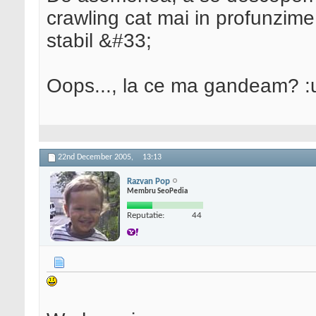
crawling cat mai in profunzime
stabil &#33;
Oops..., la ce ma gandeam? :
22nd December 2005,
13:13
Razvan Pop
Membru SeoPedia
Reputatie:
44