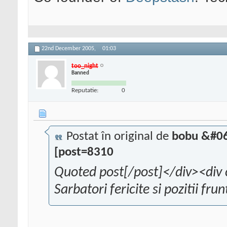
22nd December 2005,
01:03
too_night
Banned
Reputatie:
0
Postat în original de
bobu &#06
[post=8310
Quoted post[/post]</div><div 
Sarbatori fericite si pozitii fr