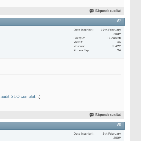
Răspunde cu citat
#7
Data înscrierii
19th February
2009
Locaţie
Bucuresti
Vârstă
46
Posturi
3.422
Putere Rep
94
n
audit SEO complet
. :)
Răspunde cu citat
#8
Data înscrierii
5th February
2009