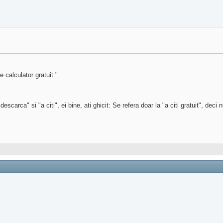
pe calculator gratuit."
escarca" si "a citi", ei bine, ati ghicit: Se refera doar la "a citi gratuit", deci 