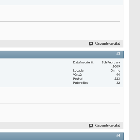
Răspunde cu citat
#3
Data înscrierii
5th February
2009
Locaţie
Online
Vârstă
44
Posturi
223
Putere Rep
32
Răspunde cu citat
#4