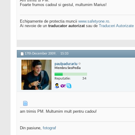
Am trimis si PM.
Foarte frumos cadoul si gestul, multumim Marius!
Echipamente de protectia muncii
www.safetyone.ro
.
Ai nevoie de un
traducator autorizat
sau de
Traduceri Autorizate
17th December 2009,
15:33
paulpadurariu
Membru SeoPedia
Reputatie:
34
am trimis PM. Multumim mult pentru cadou!
Din pasiune,
fotograf