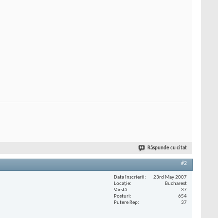
Răspunde cu citat
#2
Data înscrierii
23rd May 2007
Locaţie
Bucharest
Vârstă
37
Posturi
654
Putere Rep
37