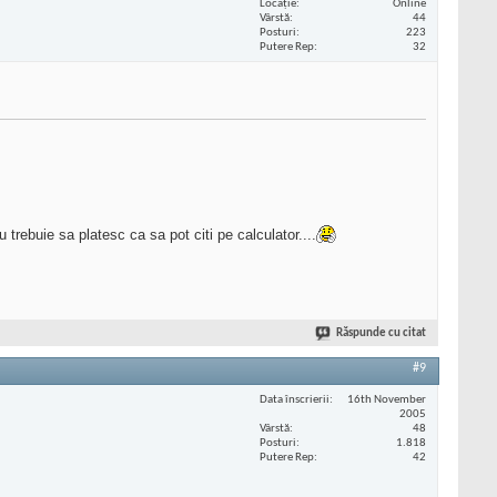
Locaţie
Online
Vârstă
44
Posturi
223
Putere Rep
32
nu trebuie sa platesc ca sa pot citi pe calculator....
Răspunde cu citat
#9
Data înscrierii
16th November
2005
Vârstă
48
Posturi
1.818
Putere Rep
42