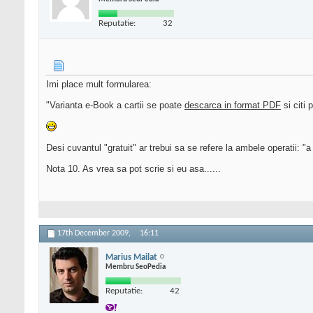
Reputatie:
32
Imi place mult formularea:
"Varianta e-Book a cartii se poate
descarca in format PDF
si citi 
Desi cuvantul "gratuit" ar trebui sa se refere la ambele operatii: "a d
Nota 10. As vrea sa pot scrie si eu asa......
17th December 2009,
16:11
Marius Mailat
Membru SeoPedia
Reputatie:
42