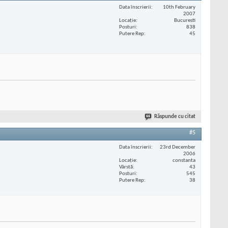
Data înscrierii
10th February
2007
Locaţie
Bucuresti
Posturi
838
Putere Rep
45
Răspunde cu citat
#5
Data înscrierii
23rd December
2006
Locaţie
constanta
Vârstă
43
Posturi
545
Putere Rep
38