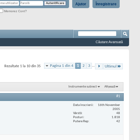
Ajutor
Înregistrare
Memorez Cont?
Căutare Avansată
Pagina 1 din 4
1
2
3
...
Rezultate 1 la 10 din 35
Ultimul
Instrumente subiect
Afișează
#1
Data înscrierii
16th November
2005
Vârstă
48
Posturi
1.818
Putere Rep
42