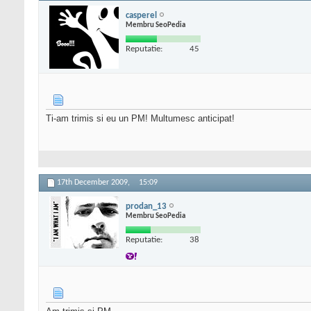
casperel
Membru SeoPedia
Reputatie:
45
Ti-am trimis si eu un PM! Multumesc anticipat!
17th December 2009,
15:09
prodan_13
Membru SeoPedia
Reputatie:
38