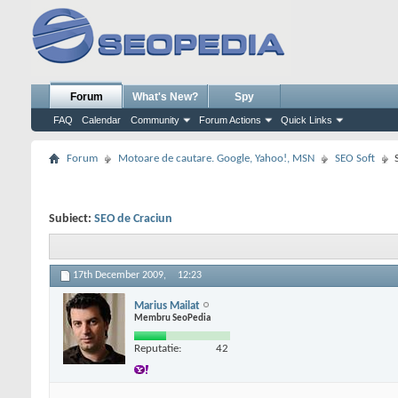
Forum
What's New?
Spy
FAQ
Calendar
Community
Forum Actions
Quick Links
Forum
Motoare de cautare. Google, Yahoo!, MSN
SEO Soft
Subiect:
SEO de Craciun
17th December 2009,
12:23
Marius Mailat
Membru SeoPedia
Reputatie:
42