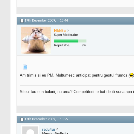
17th December 2009,
15:44
Nichita
Super Moderator
Reputatie:
94
Am trimis si eu PM. Multumesc anticipat pentru gestul frumos
Siteul tau e in balarii, nu urca? Competitorii te bat de iti suna apa
17th December 2009,
15:55
radu4us
Membru SeoPedia