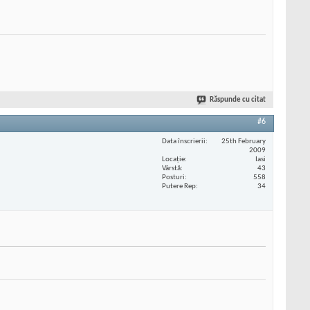
Răspunde cu citat
#6
Data înscrierii
25th February
2009
Locaţie
Iasi
Vârstă
43
Posturi
558
Putere Rep
34