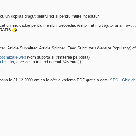
cu un copilas dragut pentru noi si pentru multe inceputuri.
at un mic cadou pentru membrii Seopedia. Am primit mult ajutor si am avut po
 GRATIS
:
ter+Article Submitter+Article Spinner+Feed Submitter+Website Popularity) 
optimizare web
(vom suporta si trimiterea pe posta)
ubmitter
, care costa in mod normal 245 euro( )
:
 pana la 31.12.2009 am sa le ofer o varianta PDF gratis a cartii
SEO - Ghid de