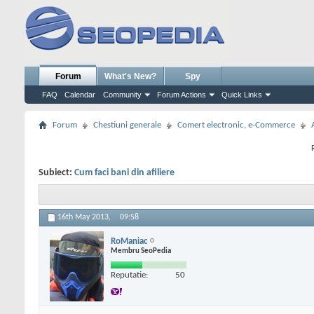
Forum
What's New?
Spy
FAQ
Calendar
Community
Forum Actions
Quick Links
Forum
Chestiuni generale
Comert electronic, e-Commerce
Subiect:
Cum faci bani din afiliere
16th May 2013,
09:58
RoManiac
Membru SeoPedia
Reputatie:
50