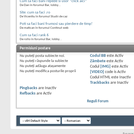
Cum sa faci bani repede si usor *click aici*
De Dan în forumul Bar, lobby...
Site: cum sa faci .ro
De Vicentiu în forumul Studii de caz
Poti sa faci bani frumosi sau pierdere de timp!
De matican în forumul Continut web
Cum sa faci rank 6
De rollo în forumul Bar, lobby...
Permisiuni postare
Nu puteţi
posta subiecte noi.
Codul BB
este
Activ
Nu puteţi
răspunde la subiecte
Zâmbete
este
Activ
Nu puteţi
adăuga ataşamente
Codul
[IMG]
este
Activ
Nu puteţi
modifica posturile proprii
[VIDEO]
code is
Activ
Codul HTML este
Inactiv
Trackbacks
are
Inactiv
Pingbacks
are
Inactiv
Refbacks
are
Activ
Reguli Forum
Fus ora