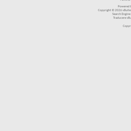
Powered b
Copyright © 2026 vBulleti
Search Engine
Traducere vB
Copyr