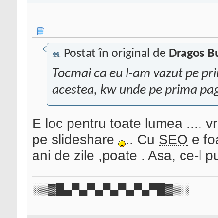
Postat în original de
Dragos B
Tocmai ca eu l-am vazut pe pri
acestea, kw unde pe prima pagi
E loc pentru toate lumea .... 
pe slideshare
.. Cu
SEO
e foa
ani de zile ,poate . Asa, ce-l 
░▒▓█▄▀▄▀▄▀▄▀▄▀▄▀█▓▒░