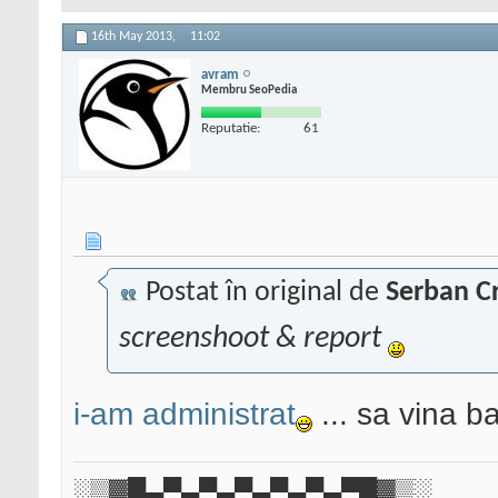
16th May 2013,
11:02
avram
Membru SeoPedia
Reputatie:
61
Postat în original de
Serban Cr
screenshoot & report
i-am administrat
... sa vina ba
░▒▓█▄▀▄▀▄▀▄▀▄▀▄▀█▓▒░