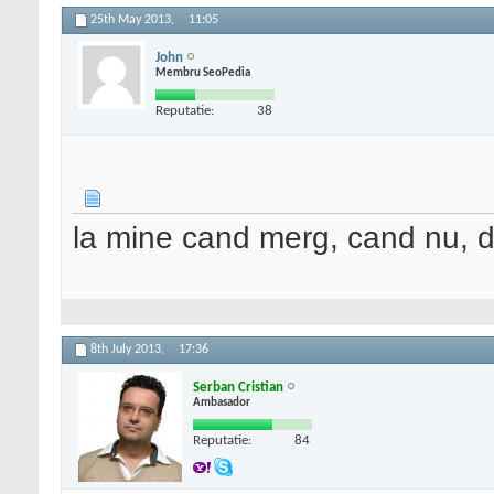
25th May 2013,
11:05
John
Membru SeoPedia
Reputatie:
38
la mine cand merg, cand nu, 
8th July 2013,
17:36
Serban Cristian
Ambasador
Reputatie:
84