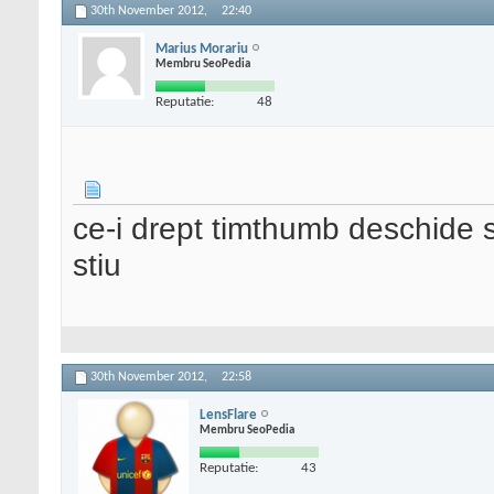
30th November 2012,
22:40
if (
get_post_
Marius Morariu
Membru SeoPedia
>
ID
,
$key
,
FALSE
) ) {
Reputatie:
48
// Custom 
update_pos
>
ID
,
$key
,
$value
);
ce-i drept timthumb deschide si
stiu
} else {
// Custom 
.
30th November 2012,
22:58
add_post_m
>
ID
,
$key
,
$value
);
LensFlare
Membru SeoPedia
}
Reputatie:
43