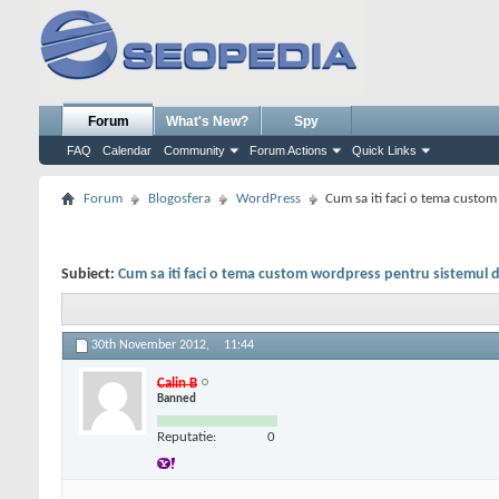
Forum
What's New?
Spy
FAQ
Calendar
Community
Forum Actions
Quick Links
Forum
Blogosfera
WordPress
Cum sa iti faci o tema custom
Subiect:
Cum sa iti faci o tema custom wordpress pentru sistemul de
30th November 2012,
11:44
Calin B
Banned
Reputatie:
0