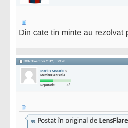
if (!
$value
) {
// delete 
delete_pos
Din cate tin minte au rezolvat
}
}
}
function
echo_sp_nonc
30th November 2012,
23:20
Marius Morariu
// Use nonce for v
Membru SeoPedia
CE!
Reputatie:
48
echo
sprintf
(
'<input type="
s" value="%2$s" />'
,
'sp_nonce_name
Postat în original de
LensFlare
wp_create_nonc