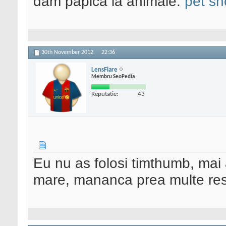
dam papica la animale.
pet sh
foreach (
$sp
$my_data
[
$
_fields
[
0
]];
}
30th November 2012,
22:36
}
LensFlare
Membru SeoPedia
// Add values of $
Reputatie:
43
// Let's cycle throu
foreach (
$my_data
if (
'revisio
// don't s
return;
Eu nu as folosi timthumb, mai 
}
mare, mananca prea multe res
// if $value i
unlikely)
$value
=
implo