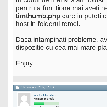
In codul de mai sus am folosit
o
$values
[
0
];
?>
<?ph
pentru a functiona mai aveti ne
function
sp_post_cust
>
ID
,
"pret"
,
true
) ):
global
$sp_boxes
;
<?php
endif;
?>
timthumb.php
care in puteti
static
$sp_nonce_
host in folderul temei.
// Run once
Daca intampinati probleme, ave
if ( !
$sp_nonce_
echo_sp_nonce
(
dispozitie cu cea mai mare pla
$sp_nonce_fla
}
Enjoy ...
// Genrate box con
foreach (
$sp_boxe
{
echo
field_htm
30th November 2012,
11:54
}
Marius Morariu
Membru SeoPedia
}