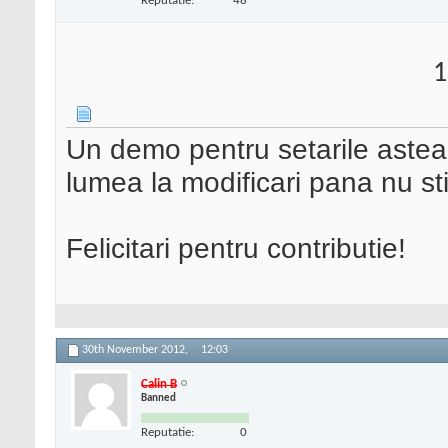
Reputatie:
48
function
field_html
(
1
switch (
$args
[
2
] 
case
'textarea
Un demo pentru setarile astea 
return
tex
lumea la modificari pana nu sti
case
'checkbox
// To Do
Felicitari pentru contributie!
case
'radio'
:
// To Do
30th November 2012,
12:03
case
'text'
:
default:
Calin B
Banned
return
tex
Reputatie:
0
}