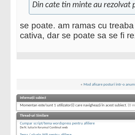
) )
Din cate tin minte au rezolvat
);
}
se poate. am ramas cu treaba 
// A simple function t
cativa, dar se poate sa se fi re
om field
if ( !
function_exists
(
function
get_custo
global
$post
;
$custom_field
>
ID
,
$field
,
true
);
«
Mod afisare posturi intr-o anumi
echo
$custom_fi
}
Informații subiect
}
Momentan este/sunt 1 utilizator(i) care navighează în acest subiect.
(0 m
Thread-uri Similare
?>
Cumpar script/tema wordspress pentru afiliere
De N. Iulia în forumul Continut web
Tema / plugin WP pentru afiliere.