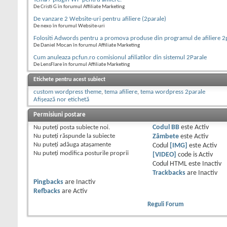
De Cristi G în forumul Affiliate Marketing
De vanzare 2 Website-uri pentru afiliere (2parale)
De nexo în forumul Website-uri
Folositi Adwords pentru a promova produse din programul de afiliere 2
De Daniel Mocan în forumul Affiliate Marketing
Cum anuleaza pcfun.ro comisionul afiliatilor din sistemul 2Parale
De LensFlare în forumul Affiliate Marketing
Etichete pentru acest subiect
custom wordpress theme
,
tema afiliere
,
tema wordpress 2parale
Afișează nor etichetă
Permisiuni postare
Nu puteţi
posta subiecte noi.
Codul BB
este
Activ
Nu puteţi
răspunde la subiecte
Zâmbete
este
Activ
Nu puteţi
adăuga ataşamente
Codul
[IMG]
este
Activ
Nu puteţi
modifica posturile proprii
[VIDEO]
code is
Activ
Codul HTML este
Inactiv
Trackbacks
are
Inactiv
Pingbacks
are
Inactiv
Refbacks
are
Activ
Reguli Forum