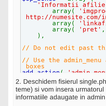
'Informatii afili
array(
'imgpro
http://numesite.com/i
array(
'linkaf
array(
'pret'
),
// Do not edit past th
// Use the admin_menu 
boxes
add_action
(
'admin_men
2. Deschidem fisierul single.p
// Use the save_post 
teme) si vom insera urmatorul
the data entered
informatiile adaugate in admin
// Save the custom fie
add_action
(
'save_post