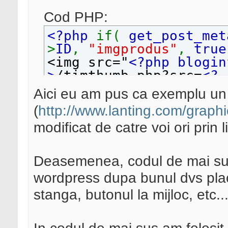
);
Cod PHP:
// Adds a custom secti
<?php
if(
get_post_met
nd Page edit screens
>
ID
,
"imgprodus"
,
true
function
sp_add_custom
<img src="
<?php blogin
global
$sp_boxes
;
>
/timthumb.php?src=
<?
php $values
=
get_post
Aici eu am pus ca exemplu un
if (
function_exis
; echo
$values
[
0
];
?
(
http://www.lanting.com/graphi
>
&amp;w=200&amp;zc=1&a
foreach (
arra
modificat de catre voi ori prin li
php the_title
();
?>
">
_name
) {
<a href="
<?
add_meta_b
php $values
=
get_post
Deasemenea, codul de mai sus 
e
,
'sp'
),
'sp_post_cu
"
); echo
$values
[
0
];
?
wordpress dupa bunul dvs plac 
,
'high'
);
<img src="http://www.l
}
stanga, butonul la mijloc, etc...
button.jpg" border="0"
}
Pret:
<?
}
php $values
=
get_post