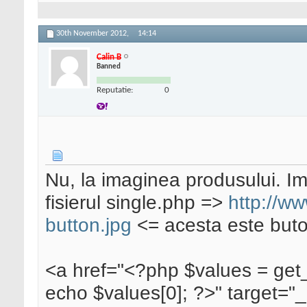
/* When the post is s
*/
30th November 2012,
14:14
function
sp_save_postd
global
$sp_boxes
;
Calin B
Banned
Reputatie:
0
// verify this cam
ith proper authorizati
// because save_post
r times
if ( !
wp_verify_n
Nu, la imaginea produsului. Im
'
],
plugin_basename
(
__
fisierul single.php =>
http://w
return
$post
->
}
button.jpg
<= acesta este buto
// Is the user all
<a href="<?php $values = get_p
ge?
echo $values[0]; ?>" target="
if (
'page'
==
$_P