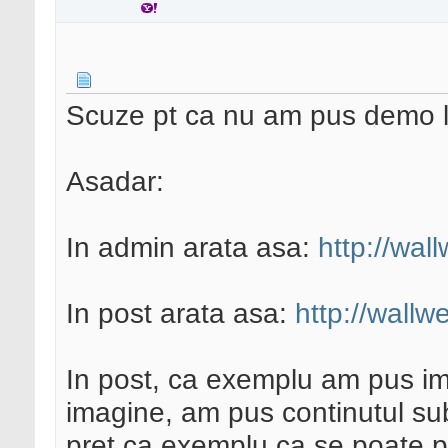
}
function
text_field
(
global
$post
;
Scuze pt ca nu am pus demo l
// adjust data
$args
[
2
] =
get_pos
Asadar:
>
ID
,
$args
[
0
],
true
);
$args
[
1
] =
__
(
$arg
In admin arata asa:
http://wal
$label_format
=
'<label for=
In post arata asa:
http://wallw
.
'<input styl
" name="%1$s" value="%
In post, ca exemplu am pus i
imagine, am pus continutul su
return
vsprintf
(
$
}
pret ca exemplu ca se poate p