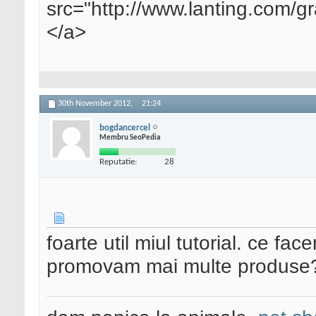
if ( !
current
src="http://www.lanting.com/gr
st
->
ID
))
</a>
return
$po
} else {
if ( !
current
30th November 2012,
21:24
st
->
ID
))
return
$po
bogdancercel
Membru SeoPedia
}
Reputatie:
28
// OK, we're authe
nd save the data
// We'll put it into
er to loop though.
foarte util miul tutorial. ce fa
promovam mai multe produse
// The data is alrea
eed to flatten it out.
foreach (
$sp_box