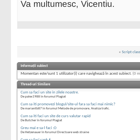
Va multumesc, Vicentiu.
«
Script class
Informații subiect
Momentan este/sunt 1 utilizator(i) care navighează în acest subiect.
(0 m
Thread-uri Similare
Cum sa faci un site in zilele noastre.
De palex1988 în forumul Plagiat
Cum sa iti promovezi blogul/site-ul fara sa faci mai nimic?
De mariantb87 în forumul Metode de promovare, Analiza trafic.
Cum sa iti faci un site de curs valutar rapid
De Butcher în forumul Plagiat
Greu mai e sa-l faci :O
De Hetzenauer în forumul Directoare web straine
Cum sa faci rank 6