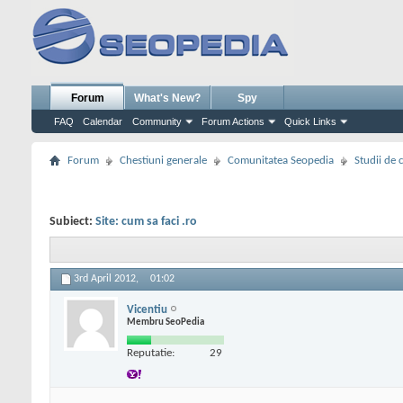
Forum
What's New?
Spy
FAQ
Calendar
Community
Forum Actions
Quick Links
Forum
Chestiuni generale
Comunitatea Seopedia
Studii de 
Subiect:
Site: cum sa faci .ro
3rd April 2012,
01:02
Vicentiu
Membru SeoPedia
Reputatie:
29