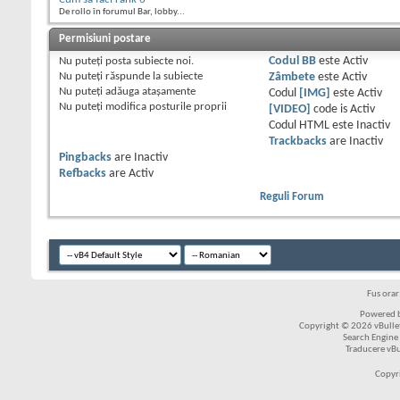
De rollo în forumul Bar, lobby...
Permisiuni postare
Nu puteţi
posta subiecte noi.
Codul BB
este
Activ
Nu puteţi
răspunde la subiecte
Zâmbete
este
Activ
Nu puteţi
adăuga ataşamente
Codul
[IMG]
este
Activ
Nu puteţi
modifica posturile proprii
[VIDEO]
code is
Activ
Codul HTML este
Inactiv
Trackbacks
are
Inactiv
Pingbacks
are
Inactiv
Refbacks
are
Activ
Reguli Forum
Fus ora
Powered b
Copyright © 2026 vBulleti
Search Engine
Traducere vB
Copyr