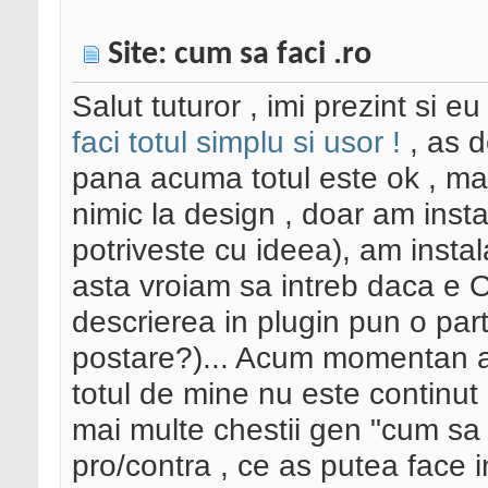
Site: cum sa faci .ro
Salut tuturor , imi prezint si e
faci totul simplu si usor !
, as d
pana acuma totul este ok , ma
nimic la design , doar am inst
potriveste cu ideea), am instal
asta vroiam sa intreb daca e O
descrierea in plugin pun o parte
postare?)... Acum momentan am
totul de mine nu este continut 
mai multe chestii gen "cum sa f
pro/contra , ce as putea face in