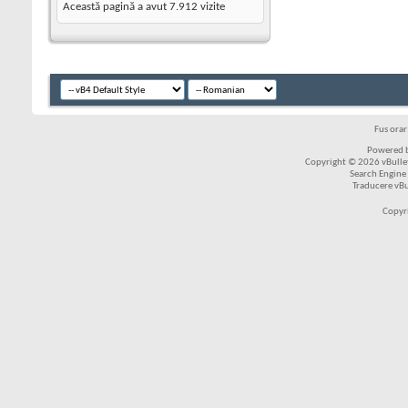
Această pagină a avut
7.912
vizite
Fus ora
Powered b
Copyright © 2026 vBulleti
Search Engine
Traducere vB
Copyr