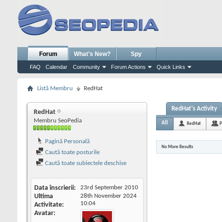
Forum
What's New?
Spy
FAQ
Calendar
Community
Forum Actions
Quick Links
Listă Membru
RedHat
RedHat's Activity
RedHat
Membru SeoPedia
All
RedHat
P
Pagină Personală
No More Results
Caută toate posturile
Caută toate subiectele deschise
Data înscrierii
23rd September 2010
Ultima
28th November 2024
10:04
Activitate
Avatar