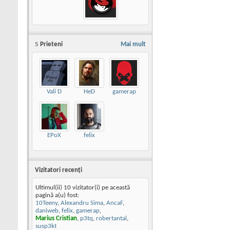
5
Prieteni
Mai mult
Vali D
HeD
gamerap
EPoX
felix
Vizitatori recenţi
Ultimul(ii) 10 vizitator(i) pe această
pagină a(u) fost:
10Teeny
,
Alexandru Sima
,
AncaF
,
daniweb
,
felix
,
gamerap
,
Marius Cristian
,
p3tq
,
robertantal
,
susp3kt