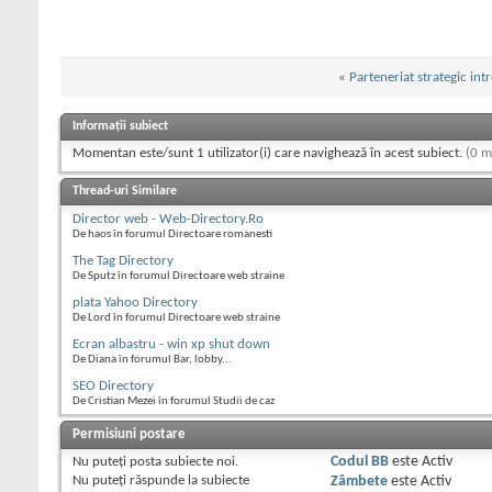
«
Parteneriat strategic int
Informații subiect
Momentan este/sunt 1 utilizator(i) care navighează în acest subiect.
(0 m
Thread-uri Similare
Director web - Web-Directory.Ro
De haos în forumul Directoare romanesti
The Tag Directory
De Sputz în forumul Directoare web straine
plata Yahoo Directory
De Lord în forumul Directoare web straine
Ecran albastru - win xp shut down
De Diana în forumul Bar, lobby...
SEO Directory
De Cristian Mezei în forumul Studii de caz
Permisiuni postare
Nu puteţi
posta subiecte noi.
Codul BB
este
Activ
Nu puteţi
răspunde la subiecte
Zâmbete
este
Activ