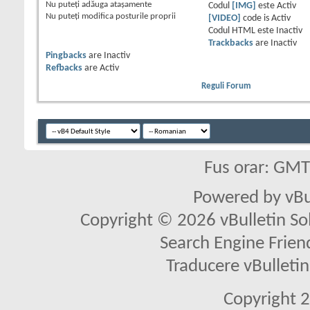
Nu puteţi
adăuga ataşamente
Codul
[IMG]
este
Activ
Nu puteţi
modifica posturile proprii
[VIDEO]
code is
Activ
Codul HTML este
Inactiv
Trackbacks
are
Inactiv
Pingbacks
are
Inactiv
Refbacks
are
Activ
Reguli Forum
Fus orar: GM
Powered by vBu
Copyright © 2026 vBulletin Solu
Search Engine Frien
Traducere vBullet
Copyright 