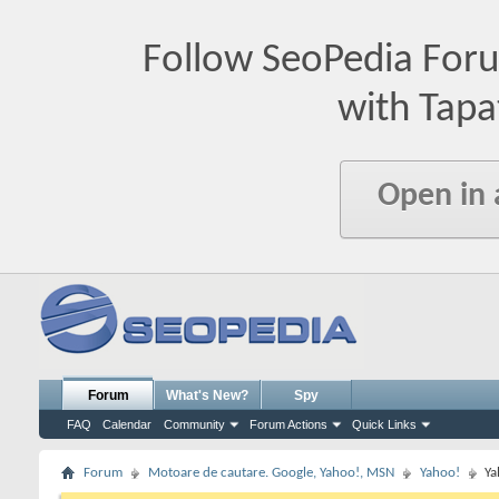
Follow SeoPedia For
with Tapa
Open in
Forum
What's New?
Spy
FAQ
Calendar
Community
Forum Actions
Quick Links
Forum
Motoare de cautare. Google, Yahoo!, MSN
Yahoo!
Ya