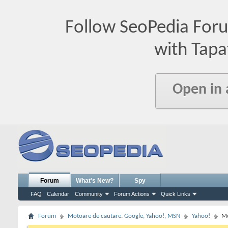
Follow SeoPedia For
with Tapa
Open in
Forum
What's New?
Spy
FAQ
Calendar
Community
Forum Actions
Quick Links
Forum
Motoare de cautare. Google, Yahoo!, MSN
Yahoo!
Me