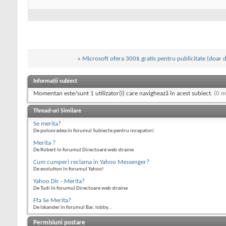
«
Microsoft ofera 300$ gratis pentru publicitate (doar d
Informații subiect
Momentan este/sunt 1 utilizator(i) care navighează în acest subiect.
(0 m
Thread-uri Similare
Se merita?
De polooradea în forumul Subiecte pentru incepatori
Merita ?
De Robert în forumul Directoare web straine
Cum cumperi reclama in Yahoo Messenger?
De evolution în forumul Yahoo!
Yahoo Dir - Merita?
De Tudi în forumul Directoare web straine
Ffa Se Merita?
De Iskander în forumul Bar, lobby...
Permisiuni postare