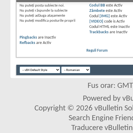
Nu puteţi
posta subiecte noi.
Codul BB
este
Activ
Nu puteţi
răspunde la subiecte
Zâmbete
este
Activ
Nu puteţi
adăuga ataşamente
Codul
[IMG]
este
Activ
Nu puteţi
modifica posturile proprii
[VIDEO]
code is
Activ
Codul HTML este
Inactiv
Trackbacks
are
Inactiv
Pingbacks
are
Inactiv
Refbacks
are
Activ
Reguli Forum
Fus orar: GM
Powered by vBu
Copyright © 2026 vBulletin Solu
Search Engine Frien
Traducere vBullet