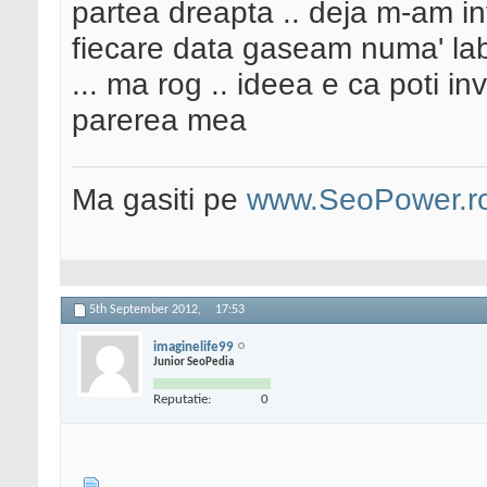
partea dreapta .. deja m-am in
fiecare data gaseam numa' lab
... ma rog .. ideea e ca poti inv
parerea mea
Ma gasiti pe
www.SeoPower.r
5th September 2012,
17:53
imaginelife99
Junior SeoPedia
Reputatie:
0