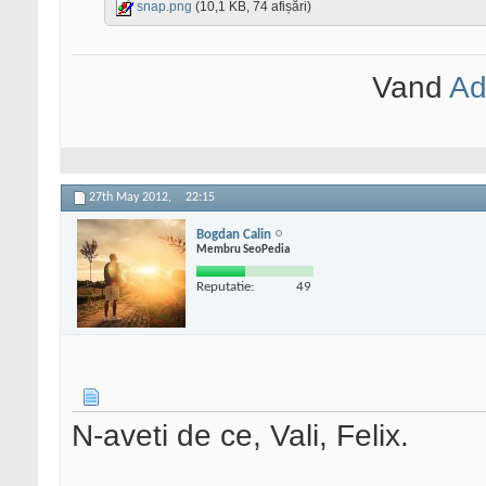
snap.png
(10,1 KB, 74 afișări)
Vand
Ad
27th May 2012,
22:15
Bogdan Calin
Membru SeoPedia
Reputatie:
49
N-aveti de ce, Vali, Felix.