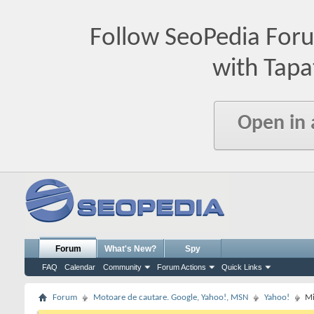
Follow SeoPedia For
with Tapa
Open in
Forum
What's New?
Spy
FAQ
Calendar
Community
Forum Actions
Quick Links
Forum
Motoare de cautare. Google, Yahoo!, MSN
Yahoo!
Mi