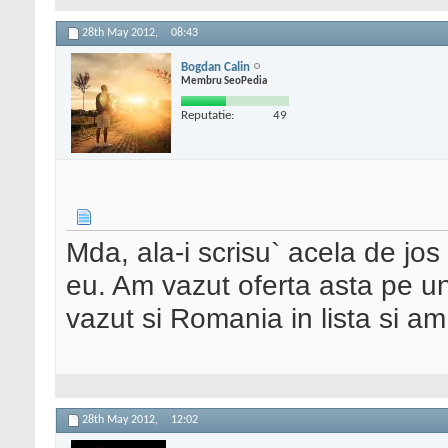
28th May 2012,
08:43
Bogdan Calin
Membru SeoPedia
Reputatie:
49
Mda, ala-i scrisu` acela de jos 
eu. Am vazut oferta asta pe u
vazut si Romania in lista si a
28th May 2012,
12:02