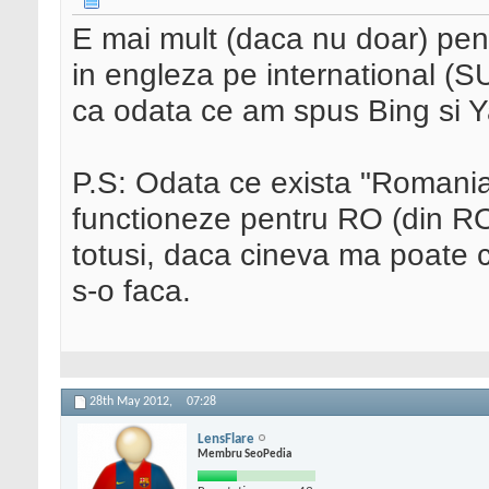
E mai mult (daca nu doar) pent
in engleza pe international (S
ca odata ce am spus Bing si Y
P.S: Odata ce exista "Romania"
functioneze pentru RO (din RO
totusi, daca cineva ma poate c
s-o faca.
28th May 2012,
07:28
LensFlare
Membru SeoPedia