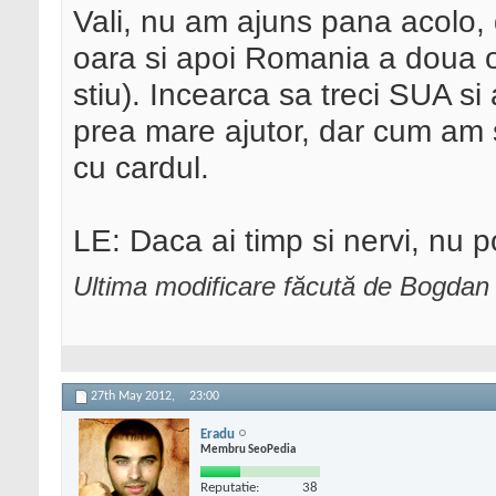
Vali, nu am ajuns pana acolo, 
oara si apoi Romania a doua 
stiu). Incearca sa treci SUA si
prea mare ajutor, dar cum am
cu cardul.
LE: Daca ai timp si nervi, nu 
Ultima modificare făcută de Bogdan
27th May 2012,
23:00
Eradu
Membru SeoPedia
Reputatie:
38