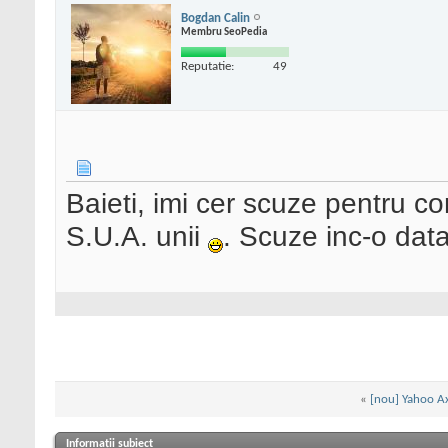
Bogdan Calin
Membru SeoPedia
Reputatie:
49
Baieti, imi cer scuze pentru con
S.U.A. unii
. Scuze inc-o data
«
[nou] Yahoo Ax
Informații subiect