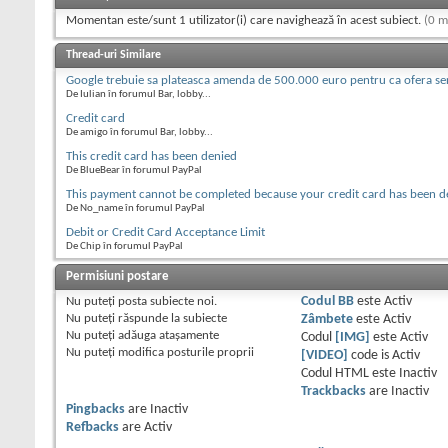
Momentan este/sunt 1 utilizator(i) care navighează în acest subiect.
(0 m
Thread-uri Similare
Google trebuie sa plateasca amenda de 500.000 euro pentru ca ofera serv
De Iulian în forumul Bar, lobby...
Credit card
De amigo în forumul Bar, lobby...
This credit card has been denied
De BlueBear în forumul PayPal
This payment cannot be completed because your credit card has been de
De No_name în forumul PayPal
Debit or Credit Card Acceptance Limit
De Chip în forumul PayPal
Permisiuni postare
Nu puteţi
posta subiecte noi.
Codul BB
este
Activ
Nu puteţi
răspunde la subiecte
Zâmbete
este
Activ
Nu puteţi
adăuga ataşamente
Codul
[IMG]
este
Activ
Nu puteţi
modifica posturile proprii
[VIDEO]
code is
Activ
Codul HTML este
Inactiv
Trackbacks
are
Inactiv
Pingbacks
are
Inactiv
Refbacks
are
Activ