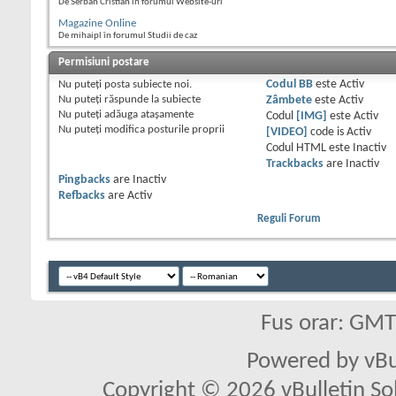
De Serban Cristian în forumul Website-uri
Magazine Online
De mihaipl în forumul Studii de caz
Permisiuni postare
Nu puteţi
posta subiecte noi.
Codul BB
este
Activ
Nu puteţi
răspunde la subiecte
Zâmbete
este
Activ
Nu puteţi
adăuga ataşamente
Codul
[IMG]
este
Activ
Nu puteţi
modifica posturile proprii
[VIDEO]
code is
Activ
Codul HTML este
Inactiv
Trackbacks
are
Inactiv
Pingbacks
are
Inactiv
Refbacks
are
Activ
Reguli Forum
Fus orar: GM
Powered by vBu
Copyright © 2026 vBulletin Solu