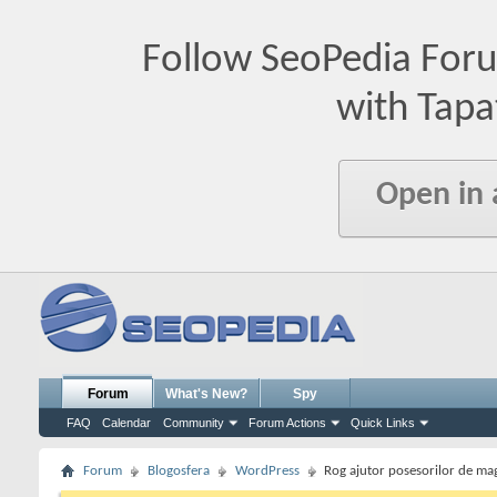
Follow SeoPedia For
with Tapa
Open in
Forum
What's New?
Spy
FAQ
Calendar
Community
Forum Actions
Quick Links
Forum
Blogosfera
WordPress
Rog ajutor posesorilor de mag