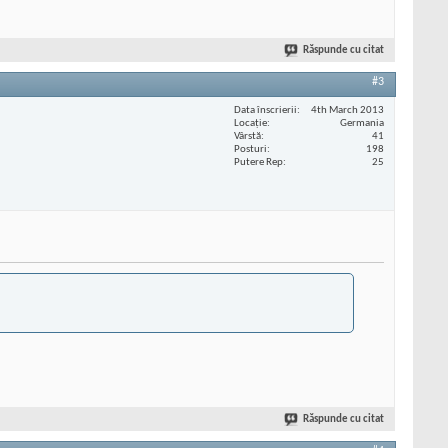
Răspunde cu citat
#3
Data înscrierii
4th March 2013
Locaţie
Germania
Vârstă
41
Posturi
198
Putere Rep
25
Răspunde cu citat