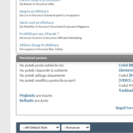
Parere despre profitshare
De Revers în forumul Utile
despre profitshare
De cris în forumul Subiecte pentru incepatori
Vand cont profitshare
De AlexMar în forumul Vouchere/Cupoane Magazine
ProfitShare sau 2Parale ?
De Ionut Cosmin în forumul Affiliate Marketing
Afiliere Emag ProfitShare
De Lupanu în forumul Bar, lobby...
Permisiuni postare
Nu puteţi
posta subiecte noi.
Codul B
Nu puteţi
răspunde la subiecte
Zâmbet
Nu puteţi
adăuga ataşamente
Codul
[I
Nu puteţi
modifica posturile proprii
[VIDEO]
Codul H
Trackbac
Pingbacks
are
Inactiv
Refbacks
are
Activ
Reguli Fo