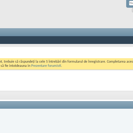
ont, trebuie să răspundeți la cele 5 întrebări din formularul de înregistrare. Completarea a
i să fie intotdeauna in
Prezentare forumisti
.