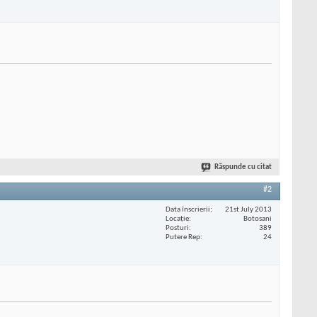
Răspunde cu citat
#2
Data înscrierii
21st July 2013
Locaţie
Botosani
Posturi
389
Putere Rep
24