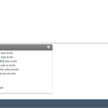
B
este
Activ
e
este
Activ
MG]
este
Activ
code is
Activ
TML este
Inactiv
ks
are
Inactiv
rum