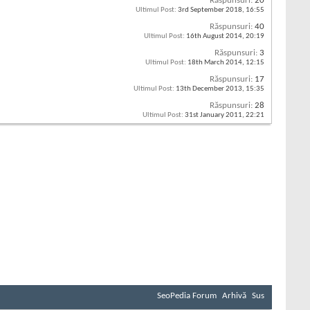
Răspunsuri:
20
Ultimul Post:
3rd September 2018,
16:55
Răspunsuri:
40
Ultimul Post:
16th August 2014,
20:19
Răspunsuri:
3
Ultimul Post:
18th March 2014,
12:15
Răspunsuri:
17
Ultimul Post:
13th December 2013,
15:35
Răspunsuri:
28
Ultimul Post:
31st January 2011,
22:21
SeoPedia Forum
Arhivă
Sus