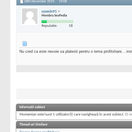
28th December 2019,
19:08
cosmin91
Membru SeoPedia
Reputatie:
18
Nu cred ca este nevoie sa platesti pentru o tema profitshare....in
Informații subiect
Momentan este/sunt 1 utilizator(i) care navighează în acest subiect.
(0 m
Thread-uri Similare