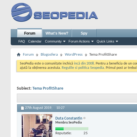
Forum
What's New?
Spy
FAQ
Calendar
Community
Forum Actions
Quick Links
Forum
Blogosfera
WordPress
Tema ProfitShare
SeoPedia este o comunitate inchisă
incă din 2008
. Pentru a beneficia de un c
ajută la obținerea acestuia.
Regulile si politica Seopedia
. Primul post ar trebu
Subiect:
Tema ProfitShare
27th August 2019,
10:27
Duta Constantin
Membru SeoPedia
Reputatie:
25