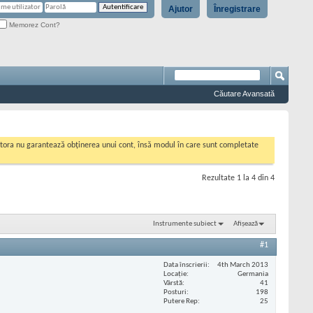
Ajutor
Înregistrare
Memorez Cont?
Căutare Avansată
cestora nu garantează obținerea unui cont, însă modul în care sunt completate
Rezultate 1 la 4 din 4
Instrumente subiect
Afișează
#1
Data înscrierii
4th March 2013
Locaţie
Germania
Vârstă
41
Posturi
198
Putere Rep
25