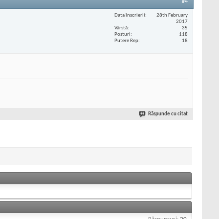
#4
Data înscrierii
28th February
2017
Vârstă
35
Posturi
118
Putere Rep
18
Răspunde cu citat