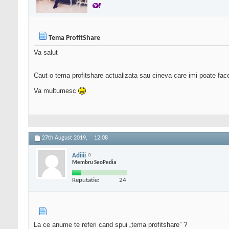
Tema ProfitShare
Va salut
Caut o tema profitshare actualizata sau cineva care imi poate face
Va multumesc
27th August 2019,
12:08
Adiiii
Membru SeoPedia
Reputatie:
24
La ce anume te referi cand spui „tema profitshare” ?