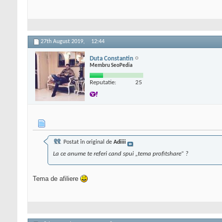
27th August 2019,
12:44
Duta Constantin
Membru SeoPedia
Reputatie:
25
Postat în original de
Adiiii
La ce anume te referi cand spui „tema profitshare” ?
Tema de afiliere