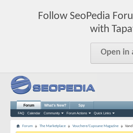
Follow SeoPedia For
with Tapa
Open in
Forum
What's New?
Spy
FAQ
Calendar
Community
Forum Actions
Quick Links
Forum
The Marketplace
Vouchere/Cupoane Magazine
Vand