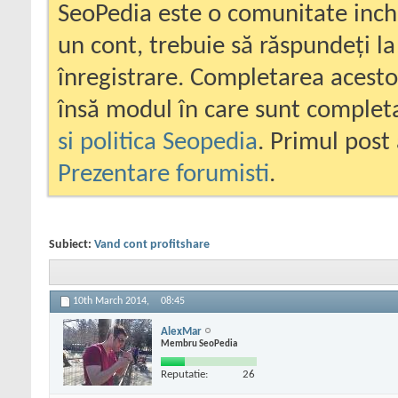
SeoPedia este o comunitate inc
un cont, trebuie să răspundeți la
înregistrare. Completarea acesto
însă modul în care sunt completa
si politica Seopedia
. Primul post 
Prezentare forumisti
.
Subiect:
Vand cont profitshare
10th March 2014,
08:45
AlexMar
Membru SeoPedia
Reputatie:
26