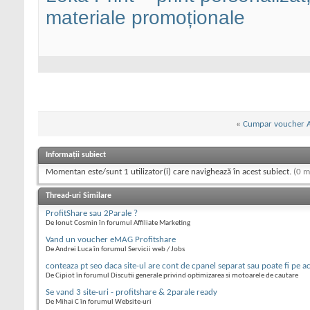
materiale promoționale
«
Cumpar voucher A
Informații subiect
Momentan este/sunt 1 utilizator(i) care navighează în acest subiect.
(0 m
Thread-uri Similare
ProfitShare sau 2Parale ?
De Ionut Cosmin în forumul Affiliate Marketing
Vand un voucher eMAG Profitshare
De Andrei Luca în forumul Servicii web / Jobs
conteaza pt seo daca site-ul are cont de cpanel separat sau poate fi pe a
De Cipiot în forumul Discutii generale privind optimizarea si motoarele de cautare
Se vand 3 site-uri - profitshare & 2parale ready
De Mihai C în forumul Website-uri