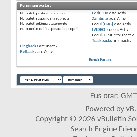
Permisiuni postare
Nu puteţi
posta subiecte noi.
Codul BB
este
Activ
Nu puteţi
răspunde la subiecte
Zâmbete
este
Activ
Nu puteţi
adăuga ataşamente
Codul
[IMG]
este
Activ
Nu puteţi
modifica posturile proprii
[VIDEO]
code is
Activ
Codul HTML este
Inactiv
Trackbacks
are
Inactiv
Pingbacks
are
Inactiv
Refbacks
are
Activ
Reguli Forum
Fus orar: GM
Powered by vBu
Copyright © 2026 vBulletin Solu
Search Engine Frien