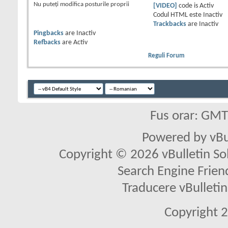
Nu puteţi
modifica posturile proprii
[VIDEO]
code is
Activ
Codul HTML este
Inactiv
Trackbacks
are
Inactiv
Pingbacks
are
Inactiv
Refbacks
are
Activ
Reguli Forum
Fus orar: GM
Powered by vBu
Copyright © 2026 vBulletin Solu
Search Engine Frien
Traducere vBullet
Copyright 