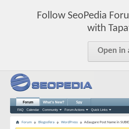
Follow SeoPedia For
with Tapa
Open in
Forum
What's New?
Spy
FAQ
Calendar
Community
Forum Actions
Quick Links
Forum
Blogosfera
WordPress
Adaugare Post Name in SUBIE