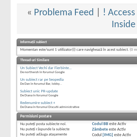
«
Problema Feed
|
! Access
Insid
Informații subiect
Momentan este/sunt 1 utilizator(i) care navighează în acest subiect.
(0 m
Thread-uri Similare
Un Subiect Vechi dar Fierbinte...
De northwish în forumul Google
Un subiect rar pe Seopedia
De Dan în forumul Bar, lobby...
Subiect unic PR-update
De Diana în forumul Google
Redenumire subiect +
De Diana în forumul Discutii administrative
Permisiuni postare
Nu puteţi
posta subiecte noi.
Codul BB
este
Activ
Nu puteţi
răspunde la subiecte
Zâmbete
este
Activ
Nu puteţi
adăuga ataşamente
Codul
[IMG]
este
Activ