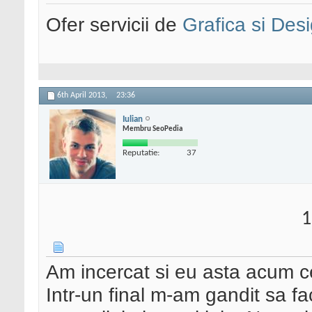
Ofer servicii de
Grafica si Desi
6th April 2013,
23:36
Iulian
Membru SeoPedia
Reputatie:
37
1
Am incercat si eu asta acum ce
Intr-un final m-am gandit sa fa