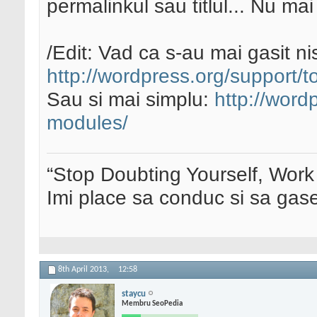
permalinkul sau titlul... Nu mai
/Edit: Vad ca s-au mai gasit nis
http://wordpress.org/support/to
Sau si mai simplu:
http://word
modules/
“Stop Doubting Yourself, Wor
Imi place sa conduc si sa ga
8th April 2013,
12:58
staycu
Membru SeoPedia